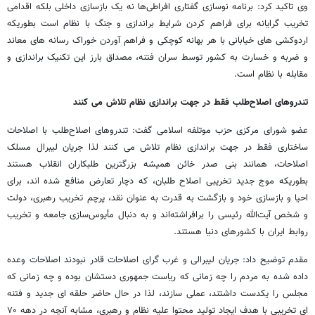
وی تاکید کرد: برنامه نوسازی گفتاری افراطی‌ها نه یک بازسازی داخلی بلکه اقدامی
تخریب گرایانه برای فراهم کردن شرایط براندازی و جنگ با نظام است بطوریکه
اردوکشی های خیابانی با هر بهانه کوچکی و فراهم آوردن خوراک رسانه های معاند
و ضربه و خسارت به کشور توسط سران فتنه، مصداق بارز این تکنیک براندازی و
مقابله با نظام است.
تندروهای اصلاح‌طلب فقط در جهت براندازی نظام تلاش می کنند
عضو شورای مرکزی حزب موتلفه اسلامی گفت: تندروهای اصلاح‌طلب با اصلاحات
ساختاری فقط در جهت براندازی نظام تلاش می کنند لذا جریان لیبرال مسلک
اصلاحات، همانند بنی صدر خائن همیشه بزرگترین طلبکاران انقلاب هستند
بطوریکه موج جدید تخریبی اصلاح طلبان، که دچار تعارض منافع شده اند، برای
احیا و بازسازی خود و بازگشت به قدرت به عنوان نقد، پرچم تخریب رهبری، دولت
و شخص آیت‌الله رئیسی را برافراشته‌اند و به دنبال مأیوس‌سازی جامعه و تخریب
روابط ایران با کشورهای دنیا هستند.
مقدم توضیح داد: جریان لیبرالی و غرب گرای اصلاحات قادر نبودند اصلاحات وعده
داده شده به مردم را چه زمانی که ریاست جمهوری دستشان بوده و چه زمانی که
مجلس را یکدست داشتند، عملی سازند، لذا در حال حاضر حلقه ای جدید و فتنه
ای تخریبی با هدف ایجاد تولید محتوا علیه نظام و رهبری، مشابه آنچه در دهه ۷۰