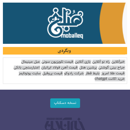
وبگردی
خبرآنلاین
راه نو آنلاین
بازی آنلاین
قیمت تلویزیون سونی
مبل مینیمال
جراح بینی گوشتی
پرشین هتل
قیمت آهن فولاد ایرانیان
اعتبارسنجی بانکی
قیمت طلا امروز
بلیط قطار
شرکت رادوکو
قیمت پروفیل
سایت یوتوتایمز
خرید اکانت chatgpt
نسخه دسکتاپ