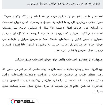
عمومی به هر جریانی حتی جریان‌های برانداز متوسل می‌شوند.
احمدعلی مقدم عضو شورای مرکزی حزب موتلفه اسلامی در گفت‌وگو با خبرنگار
حوزه احزاب خبرگزاری فارس، با اشاره به سوابق و وضعیت فعلی جریان اصلاحات
در آستانه دوم خرداد، اظهار داشت: ۲۵ سال از تشکیل جریان لیبرال‌مسلک
اصلاحات می‌گذرد. جریانی که دربردارنده احـزاب، گـروه‌ها و تشکل‌های سیاسی
بسیاری با مبانی فکری و اندیشه‌ای متضاد است و بررسی سوابق و کارنامه این
جریان چیزی جز سرسپردگی غرب، خیانت به رهبری و کشور، ناکارآمدی، فساد و
چپاول اموال عمومی را نشان نمی‌دهد.
هیچ‌کدام از مصادیق اصلاحات واقعی برای جریان اصلاحات صدق نمی‌کند
وی افزود: اصلاح یعنی مقابله با نابسامانی و ایجاد سامان در هر امر بی نظمی که
رهبر معظم انقلاب در توضیح اصلاحات با صراحت فرمودند: «اصلاحات واقعی
یـعـنـی مـبـارزه بـا فـسـاد، مـبـارزه بـا فـقـر، مبارزه با بیکاری، مبارزه با تبعیض و بی
عدالتی » که هیچ کدام از این تعاریف در مورد اصلاح طلبان تندرو مسلک صدق
نمی‌کند.