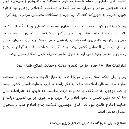
آشوب های داخلی از جمله «حمله به کوی دانشگاه» و «قتل‌های زنجیره‌ای» دچار
کرد. همچنین مردم از دوران سراسر فتنه و مشکلات اقتصادی روحانی نیز خاطره
خوبی ندارند، به طوری‌که فقط گرانی، تورم و مشکلات معیشتی مردم را زیاد کرد.
وی خاطرنشان کرد: اصلاحات با پیاده‌سازی سیاست تعدیلی و با نگاه از بالا به
پائین، با مردم فاصله داشتند و با مروری گذرا بر کارنامه دولت‌های اصلاح‌طلب به
خوبی می‌فهمیم که جریان اصلاح‌طلب به‌عنوان حامی دولت روحانی، مسببان اصلی
اوضاع نابسامان اقتصادی کشور بودند و در آخر کار دولت با فاصله گرفتن خود از
روحانی و مقصر جلوه دادن او، به دنبال تطهیر و تبرئه کردن اصلاح طلبان بودند.
اعتراضات سال ۹۸ چیزی جز بی تدبیری دولت و حمایت اصلاح طلبان نبود
وی با بیان اینکه اصلاح طلبان غربگرا فقط به دنبال قدرت و ثروت بوده و هستند،
مطرح کرد: سرطان اصلاحات دائما به فکر رابطه با غرب و غارت اموال کشور بودند
و اصلا توجهی به مشکلات و مطالبات مردم نداشتند به طوری که اعتراضات سال
۹۸ که به دلیل تعیین و نحوه اعلام نرخ بنزین بود، چیزی جز بی تدبیری دولت و
حمایت اصلاح طلبان نبود لذا اخلاق، مهمترین گمشده جناح اصلاح طلب و مدعیان
اعتدال دولتی است.
اصلاح طلبان هیچ‌گاه به دنبال اصلاح چیزی نبوده‌اند