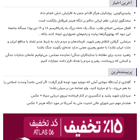
آخرین اخبار
رشیدی‌کوچی: پزشکیان هرگز اقدام منجر به افزایش تنش انجام نداد
سخنگوی ارتش: نظم ایرانی حاکم بر تنگه هرمز غیرقابل بازگشت است
فعال سیاسی اصلاح طلب: جنگ یک «نه» بزرگ به رادیکالیسم ۱۸ و ۱۹ دی بود/ مسأله جامعه
این نبود که پهلوی‌گراها بیایند و زخم‌های عمیق‌تری ایجاد کنند بلکه...
مرعشی: گرفتن انتقام رهبر شهید، فرماندهان و مردم باید به شرط عدم تضاد با منافع ایران و
ملت ایران باشد/ با حضور رهبری معنی ندارد عده‌ای بگویند جنگ باشد!
راهبرد جدید برای مقابله با جنایتکاران جنگی/ نماینده مجلس: می‌توانیم عاملان جنایات جنگی
و کسانی که زیرساخت‌، رهبر و مردم را هدف قرار دادند مجازات کنیم
پربیننده‌ترین
گفتاری از آیت‌الله جوادی آملی که دوباره مورد توجه قرار گرفت؛ اگر کسی عامداً وحدت اسلامی را
به هم می‌زند، با او مبارزه کنید، ولو عمامه من بر سرش باشد!
سرداران شهید رشید و تنگسیری در کنار فرمانده نیروی دریایی سپاه + عکس
هشدار مهم دبیر شورای عالی امنیت ملی به آمریکا در مورد تنگه هرمز + عکس