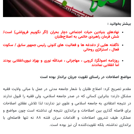
بیشتر بخوانید :
نهادهای بنیادین حیات اجتماعی دچار بحران (اگر نگوییم فروپاشی) است/
شش فرمان راهبردی خاتمی به اصلاح‌طلبان
ناگفته هایی از دغدغه ها و فعالیت های کنونی رئیس جمهور سابق / سکوت
فعال ، استراتژی روحانی
روزنامه اصولگرا: کروبی ، مهاجرانی ، عبدالله نوری و بهزاد نبوی،انقلابی بودند
اما انقلابی نماندند
مواضع اصلاحات در راستای تقویت جریان برانداز بوده است
مقدم تصریح کرد: اصلاح طلبان با شعار جامعه مدنی در عمل با مبانی ولایت فقیه
مشکل دارند؛ بنابراین کسانی که در صدر جامعه اسلامی، ولی فقیه را قبول ندارند
در نتیجه اعتقادی به جامعه اسلامی و علوی نیز ندارند؛ لذا تلاش عقلای اصلاحات
برای فاصله گذاری بین اصلاحات و براندازی نتیجه ای نداشته است چون مواضع و
عملکرد طیف تندروی اصلاحات و اقدامات سران فتنه ۸۸ نه تنها فاصله‌ای با
براندازی نداشته، بلکه تقویت‌کننده آن نیز بوده است.