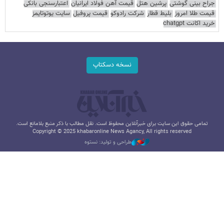
جراح بینی گوشتی
پرشین هتل
قیمت آهن فولاد ایرانیان
اعتبارسنجی بانکی
قیمت طلا امروز
بلیط قطار
شرکت رادوکو
قیمت پروفیل
سایت یوتوتایمز
خرید اکانت chatgpt
نسخه دسکتاپ
تمامی حقوق این سایت برای خبرآنلاین محفوظ است. نقل مطالب با ذکر منبع بلامانع است.
Copyright © 2025 khabaronline News Agancy, All rights reserved
طراحی و تولید: نستوه