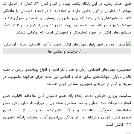
طبق اعلام ارتش، در این پایگاه یکصد پهپاد از انواع کمان ۲۲، کمان ۱۲، ابابیل ۵،
مهاجر ۶، فطرس و کرار حضور دارند و آماده‌اند تا در لحظه دشمنان را غافلگیر
کنند. دستاوردهایی هم بودند که برای اولین بار رونمایی و به مردم معرفی شدند.
موشک کروز حیدر که نصب شده روی پهپاد کمان ۲۲ و پهپاد کروز حیدر ۲ نیز دیگر
دستاوردهای ارتش در حوزه تسلیحاتی و تجهیزاتی است که رونمایی شدند.
همچنین، پهپادهای انهدامی آرش و ضد رادار امید و انواع پهپادهای رزمی با بمب
بالدار بالابان، موشک‌های شفق، قائم و الماس نیز آماده اجرای هرگونه ماموریت در
مرزها و فراتر از مرزهای جمهوری اسلامی ایران هستند.
مداومت پروازی طولانی مدت، ارتفاع بالا، عمق عملیاتی قابل ملاحظه، قابلیت حمل
انواع تسلیحات ضد هوایی و ضد سطحی نقطه زن و دورایستا، توان بالای حمل
سامانه‌های جمع‌آوری اطلاعات و جنگ الکترونیک، برخورداری از سامانه‌های
خودمراقبتی، ناوبری و ارتباط امن از ویژگی پهپادهای آماده عملیات پایگاه راهبردی
۳۱۳ ارتش است.