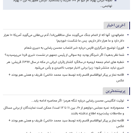
نمونه ایرانی پهپاد ام کیو ام ۱۰۷ آمریکا را بشناسید /ارتش مجهز به این ۴ پهپاد
تهاجمی…
آخرین اخبار
علم‌الهدی: آنها که از اتمام جنگ می‌گویند مثل منافقین‌اند/ آدم بی‌عقلی می‌گوید آمریکا ۱۰ هزار
دلار دارد و ما هزار دلار داریم، پس ما شکست خوردیم!
فوری/ توضیح خبرگزاری فارس درباره خبر انتصاب محسن رضایی به دبیری شعام
شما نظر بدهید/ اگر خبرنگار بودید چه سوالی از رئیس جمهور در نشست خبری فردا می‌پرسیدید؟
خطبه های امام جمعه ارومیه در سالگرد کشتار زائران ایرانی در مکه در سال ۱۳۶۶/ قریشی: هر
خبری نباید منتشر شود؛ زیرا برخی اخبار موجب ناامیدی و یأس می‌شود
اقامه نماز بر پیکر ابوالقاسم قاسم زاده توسط سید محمد خاتمی/ ظریف و همتی هم بودند +
عکس
پربیننده‌ترین
توئیت انگلیسی محسن رضایی درباره تنگه هرمز؛ اگر محاصره ادامه یابد...
محمودزاده: نمره مجلس دوازهم از ۲۰، بین ۱۱ تا ۱۲ است/ ممکن است نمایندگان از برخی مسائل
و ملاحظات پشت‌پرده اطلاع نداشته باشند
اقامه نماز بر پیکر ابوالقاسم قاسم زاده توسط سید محمد خاتمی/ ظریف و همتی هم بودند +
عکس