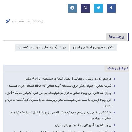
برچسب‌ها
ارتش جمهوری اسلامی ایران
پهپاد (هواپیمای بدون سرنشین)
خبرهای مرتبط
مراسم رژه روز ارتش | رونمایی از پهپاد انتحاری پیشرفته ایران + عکس
قدرت نمایی 4 پهپاد ارتش برای دشمنان /پرنده‌هایی که حافظ آسمان ایران هستند
پرواز اطلاعاتی این پهپاد ایرانی بر فراز ناو هواپیمابر یو اس اس آیزنهاوِر آمریکا /قاتل…
این پهپاد ارتش، با بمب های هوشمند مقر تروریست ها را بمباران کرد /آسمان، دریا و
زمین…
۷ شگفتی نظامی ارتش رقم خورد /موشک الماس از پهپاد ابابیل شلیک شد /انجام
عملیات پهپادی…
روایت نشریه آمریکایی از قدرت پهپادی ایران