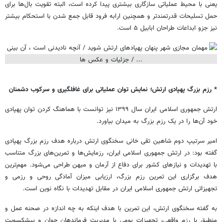
یعنی با محیط عملیاتی سازگاری بیشتری پیدا کرده است، البته تقویت بال‌ها برای
حمل تسلیحات قدرتمندتر و همچنین ارابه فرود قابل جمع شدن با استحکام بیشتر
نیز جزو ابداعات طراحان ابابیل ۵ است.
* رزم بزرگ پهپادی ارتش؛ نمایش توان عملیاتی برای غافلگیری و سرکوب دشمنان
ارتش جمهوری اسلامی ایران سال ۱۳۹۹ نیز توانست با هماهنگ کردن توان پهپادی
خود آن‌ها را در یک رزم بزرگ به میدان بیاورد.
امیر سرتیپ دوم شاهین تقی خانی سخنگوی ارتش درباره هدف رزم بزرگ پهپادی
گفته بود: در ارتش جمهوری اسلامی ایران، رزمایش‌ها و تمرین‌های بزرگ متناسب
با تهدیدات و نیازهای کشور برای دفاع از آرمان و میهن طراحی می‌شود. مهم‌ترین
هدف برگزاری این تمرین رزم بزرگ، ارزیابی میزان آمادگی روحی و رزمی و
تجهیزاتی ارتش جمهوری اسلامی ایران در مقابل تهدیدات با نگاه نوین است.
به گفته سخنگوی ارتش، این تمرین با هدف اینکه به چه اندازه در صحنه عمل و
منطبق با رزم واقعی، تجهیزات بومی با مدیریت فرماندهان جوان و پیشکسویت