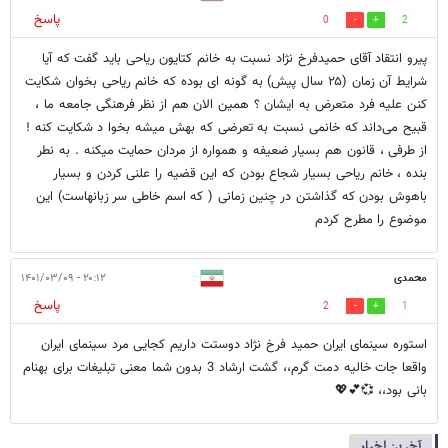
پاسخ
0
2
پیرو انتقاد آقای حمیدفرخ نژاد نسبت به خانم کتایون ریاحی باید گفت که آیا
شرایط آن زمان (۲۵ سال پیش) به گونه ای بوده که خانم ریاحی بخوان شکایت
کنن علیه فرد متعرض به ایشان ؟ همین الان هم از نظر فرهنگی جامعه ما ،
قبیح می‌داند که خانمی نسبت به تعرضی که بهش میشه بخوا د شکایت کنه !
از طرفی ، قانون هم بسیار ضعیفه و همواره از مردان حمایت میکنه . به نطر
بنده ، خانم ریاحی بسیار شجاع بودن که این قضیه را علنی کردن و بسیار
باهوش بودن که گذاشتن در چنین زمانی ( که اسم خاطی سر زبانهاست) این
موضوع را مطرح کردم
محمدی
۲۰:۱۲ - ۱۴۰۱/۰۳/۰۹
پاسخ
2
1
استوره سینمای ایران حمید فرخ نژاد دوستت داریم کجایی مرد سینمای ایران
واقعا جات خالیه دمت گرم،، گشت ارشاد 3 بدون شما معنی تبلیغات برای بهنام
بانی بود،، 💞💕💖
آخرین اخبار