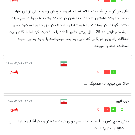
اقای بازیگر هیچوقت یک خانم نمیاید ابروی خودش راببرد خیلی از این افراد
بخاطر خانواده هایشان تا حالا صدایشان در نیامده وشاید هیچوقت هم جرات
نکنند بگویند ودر مملکت ما همیشه این اجحاف در حق خانمها میشود چطور
میشود جنایتی که 25 سال پیش اتفاق افتاده را حالا ثابت کرد اما با گفتن ایت
اتفاقات راه برای هرزگانی که ازاین به بعد میخواهند با ورود به این حوزه
استفاده کنند را میبندد
۱۲:۰۴ - ۱۴۰۱/۰۳/۰۹
پاسخ
0
1
حالا هی بپرید به همدیگه .....
دون فابيو
۱۲:۰۹ - ۱۴۰۱/۰۳/۰۹
پاسخ
0
2
يعني هيچ كس با آسيب ديده هم دردي نميكنه!! فكر و ذكر آقايان با اما.. ولي
... دفاع از متهم! است!!