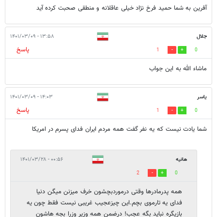
آفرین به شما حمید فرخ نژاد خیلی عاقلانه و منطقی صحبت کرده آید
جلال
۱۳:۵۸ - ۱۴۰۱/۰۳/۰۹
پاسخ
1
0
ماشاء الله به این جواب
یاسر
۱۴:۰۳ - ۱۴۰۱/۰۳/۰۹
پاسخ
1
0
شما یادت نیست که یه نفر گفت همه مردم ایران فدای پسرم در امریکا
هانیه
۰۰:۵۶ - ۱۴۰۱/۰۳/۲۸
2
0
همه پدرمادرها وقتی درموردبچشون خرف میزنن میگن دنیا
فدای یه تارموی بچم.این چیزعجیب غریبی نیست فقط چون یه
بازیگره نباید بگه عجب! درضمن همه وزیر وزرا بجه هاشون