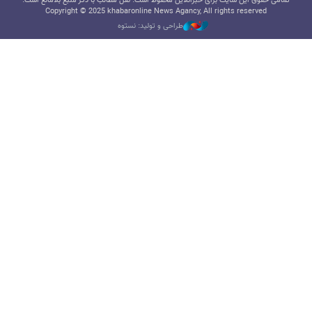
تمامی حقوق این سایت برای خبرآنلاین محفوظ است. نقل مطالب با ذکر منبع بلامانع است.
Copyright © 2025 khabaronline News Agancy, All rights reserved
طراحی و تولید: نستوه