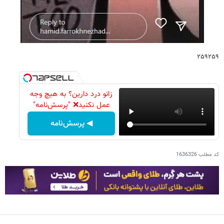
۲۵۹۲۵۹
زانو درد دارین؟ به هیچ وجه
عمل نکنید❌ "پرسش‌نامه"
◀ پرسش‌نامه
کد مطلب
1636326