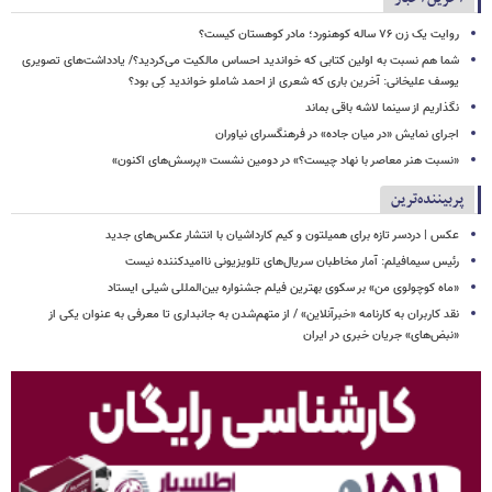
روایت یک زن ۷۶ ساله کوهنورد؛ مادر کوهستان کیست؟
شما هم نسبت به اولین کتابی که خواندید احساس مالکیت می‌کردید؟/ یادداشت‌های تصویری
یوسف علیخانی: آخرین باری که شعری از احمد شاملو خواندید کِی بود؟
نگذاریم از سینما لاشه باقی بماند
اجرای نمایش «در میان جاده» در فرهنگسرای نیاوران
«نسبت هنر معاصر با نهاد چیست؟» در دومین نشست «پرسش‌های اکنون»
پربیننده‌ترین
عکس | دردسر تازه برای همیلتون و کیم کارداشیان با انتشار عکس‌های جدید
رئیس سیمافیلم: آمار مخاطبان سریال‌های تلویزیونی ناامیدکننده نیست
«ماه کوچولوی من» بر سکوی بهترین فیلم جشنواره بین‌المللی شیلی ایستاد
نقد کاربران به کارنامه «خبرآنلاین» / از متهم‌شدن به جانبداری تا معرفی به عنوان یکی از
«نبض‌های» جریان خبری در ایران