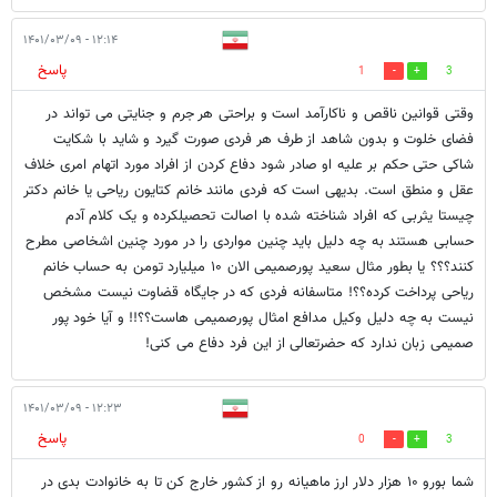
۱۲:۱۴ - ۱۴۰۱/۰۳/۰۹
پاسخ
1
3
وقتی قوانین ناقص و ناکارآمد است و براحتی هر جرم و جنایتی می تواند در
فضای خلوت و بدون شاهد از طرف هر فردی صورت گیرد و شاید با شکایت
شاکی حتی حکم بر علیه او صادر شود دفاع کردن از افراد مورد اتهام امری خلاف
عقل و منطق است. بدیهی است که فردی مانند خانم کتایون ریاحی یا خانم دکتر
چیستا یثربی که افراد شناخته شده با اصالت تحصیلکرده و یک کلام آدم
حسابی هستند به چه دلیل باید چنین مواردی را در مورد چنین اشخاصی مطرح
کنند؟؟؟ یا بطور مثال سعید پورصمیمی الان ۱۰ میلیارد تومن به حساب خانم
ریاحی پرداخت کرده؟؟! متاسفانه فردی که در جایگاه قضاوت نیست مشخص
نیست به چه دلیل وکیل مدافع امثال پورصمیمی هاست؟؟!! و آیا خود پور
صمیمی زبان ندارد که حضرتعالی از این فرد دفاع می کنی!
۱۲:۲۳ - ۱۴۰۱/۰۳/۰۹
پاسخ
0
3
شما بورو ۱۰ هزار دلار ارز ماهیانه رو از کشور خارج کن تا به خانوادت بدی در