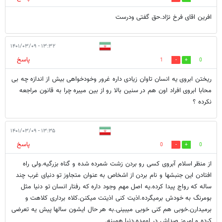
افرین اقای فرخ نژاد.حق گفتی ودرست
۱۳:۳۲ - ۱۴۰۱/۰۳/۰۹
پاسخ
1
0
ریختن ابروی یه انسان تاوان زیادی داره غرور وخودخواهی بیش از اندازه چه بی
محابا ابروی افراد اون هم در سنین بالا رو از بین میبره چرا به قانون مراجعه
نکرده ؟
۱۳:۳۵ - ۱۴۰۱/۰۳/۰۹
پاسخ
0
0
از منظر اسلام آبروی کسی رو بردن زشت شمرده شده و گناه بزرگیه.ولی راه
افتادن این جنبشها و نام بردن از اشخاص به عنوان متجاوز تو دنیای غرب چند
ساله که رواج پیدا کرده.یه اصل مهم وجود داره که رفتار انسان تو دنیا مثل
بومرنگ به خودش برمیگرده.اذیت کنی اذیتت میکنن.کلاه برداری کلاهت و
برمیدارن.خوبی هم کنی خوبی میبینی.به هر حال ایشون سالها پیش یه تعرضی
کرده و امروز صداش در اومده.دنیا همینه.