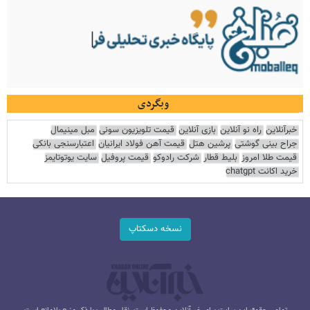
وبگردی
خبرآنلاین
راه نو آنلاین
بازی آنلاین
قیمت تلویزیون سونی
مبل مینیمال
جراح بینی گوشتی
پرشین هتل
قیمت آهن فولاد ایرانیان
اعتبارسنجی بانکی
قیمت طلا امروز
بلیط قطار
شرکت رادوکو
قیمت پروفیل
سایت یوتوتایمز
خرید اکانت chatgpt
نسخه دسکتاپ