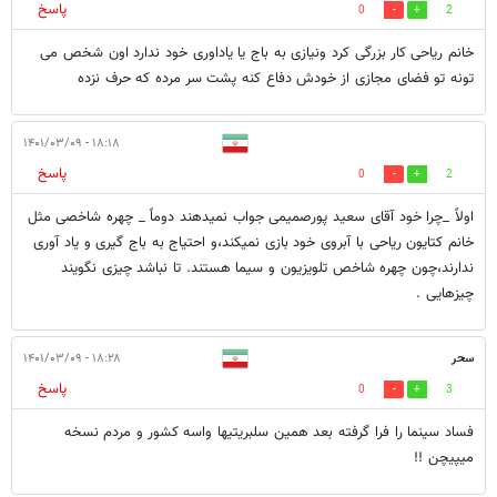
پاسخ
0
2
خانم ریاحی کار بزرگی کرد ونیازی به باج یا یاداوری خود ندارد اون شخص می
تونه تو فضای مجازی از خودش دفاع کنه پشت سر مرده که حرف نزده
۱۸:۱۸ - ۱۴۰۱/۰۳/۰۹
پاسخ
0
2
اولاً _چرا خود آقای سعید پورصمیمی جواب نمیدهند دوماً _ چهره شاخصی مثل
خانم کتایون ریاحی با آبروی خود بازی نمیکند،و احتیاج به باج گیری و یاد آوری
ندارند،چون چهره شاخص تلویزیون و سیما هستند. تا نباشد چیزی نگویند
چیزهایی .
سحر
۱۸:۲۸ - ۱۴۰۱/۰۳/۰۹
پاسخ
0
3
فساد سینما را فرا گرفته بعد همین سلبریتیها واسه کشور و مردم نسخه
میپیچن !!