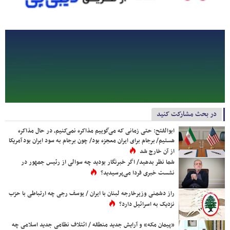
در بحث مشارکت کنید
ابوالفتح: حتی زمانی که می‌گوییم مذاکره نمی‌کنیم، در حال مذاکره
هستیم/ برجام برای ایران معجزه بود/ چون برجام به سود ایران بود آمریکا
از آن خارج شد
شما نظر بدهید/ اگر خبرنگار بودید چه سوالی از رئیس جمهور در
نشست خبری فردا می‌پرسیدید؟
راز دشمنی وزیرخارجه لبنان با ایران / یوسف رجی چه ارتباطی با حزب
نزدیک به اسرائیل دارد؟
«پیمان مکه» و آرایش جدید منطقه / ائتلاف نظامی جدید اسلامی چه