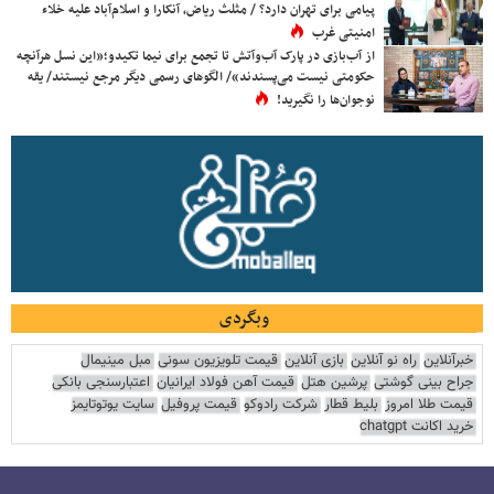
پیامی برای تهران دارد؟ / مثلث ریاض، آنکارا و اسلام‌آباد علیه خلاء
امنیتی غرب
از آب‌بازی در پارک آب‌وآتش تا تجمع برای نیما تکیدو؛«این نسل هرآنچه
حکومتی نیست می‌پسندند»/ الگوهای رسمی دیگر مرجع نیستند/ یقه
نوجوان‌ها را نگیرید!
وبگردی
خبرآنلاین
راه نو آنلاین
بازی آنلاین
قیمت تلویزیون سونی
مبل مینیمال
جراح بینی گوشتی
پرشین هتل
قیمت آهن فولاد ایرانیان
اعتبارسنجی بانکی
قیمت طلا امروز
بلیط قطار
شرکت رادوکو
قیمت پروفیل
سایت یوتوتایمز
خرید اکانت chatgpt