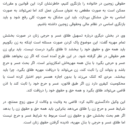
حقوقی زوجین در خانواده را بازنگری کنیم، خاطرنشان کرد: این قوانین و مقررات
ممکن است به صورت مقطعی به عنوان مسکن عمل کند اما نمی‌تواند به صورت
اساسی به حل مشکل بپردازد، باید این مشکل به صورت کلی رفع شود و باید
بازنگری اساسی در نظام مالی وحقوقی زوجین داشته باشیم.
وی در بخش دیگری درباره تسهیل طلاق عسر و حرجی زنان در صورت بخشش
تمام مهریه گفت: این موضوع پاک کردن صورت مسئله است اینکه به زن بگوییم
باید همه حق و حقوق خود را ببخشد تا طلاق بگیرد درست نیست. باید برای زن
هم حقوقی در نظر گرفته شود. در این طرح آمده است که اگر زن بخواهد طلاق
عسر و حرجی بگیرد با بذل همه مهریه‌اش امکان‌پذیر است. اگر بحث عسر و حرج
باشد و بتواند آن را ثابت کند، زن می‌تواند با دریافت مهریه طلاق بگیرد. چرا باید
ببخشد. مردی که کتک می‌زند یا بدون اجازه همسر دوم اختیار کرده است یا
محکومیت کیفری دارد زن اگر طبق قانون، عسر و حرج خود را ثابت کند با اذن
قاضی می‌تواند طلاق بگیرد و همه حق و حقوق خود را دریافت کند.
این وکیل دادگستری تاکید کرد: قاضی به ولایت و وکالت از سوی زوج ممتنع، در
شرایط عسر و حرج زن را طلاق می‌دهد بنابراین باید همه حق و حقوق زن را بدهد
اگر هم بحث بخشش حق و حقوق زن است مربوط به شرایط عسر و حرج نیست
اما طلاق عسر و حرجی با بذل مهریه، نادیده گرفتن حقوق زنان است.