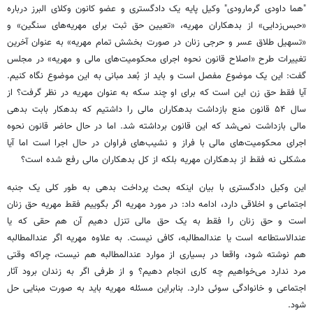
"هما داودی گرمارودی" وکیل پایه یک دادگستری و عضو کانون وکلای البرز درباره
«حبس‌زدایی» از بدهکاران مهریه، «تعیین حق ثبت برای مهریه‌های سنگین» و
«تسهیل طلاق عسر و حرجی زنان در صورت بخشش تمام مهریه» به عنوان آخرین
تغییرات طرح «اصلاح قانون نحوه اجرای محکومیت‌های مالی و مهریه» در مجلس
گفت: این یک موضوع مفصل است و باید از بُعد مبانی به این موضوع نگاه کنیم.
آیا فقط حق زن این است که برای او چند سکه به عنوان مهریه در نظر گرفت؟ از
سال ۵۴ قانون منع بازداشت بدهکاران مالی را داشتیم که بدهکار بابت بدهی
مالی بازداشت نمی‌شد که این قانون برداشته شد. اما در حال حاضر قانون نحوه
اجرای محکومیت‌های مالی با فراز و نشیب‌های فراوان در حال اجرا است اما آیا
مشکلی نه فقط از بدهکاران مهریه بلکه از کل بدهکاران مالی رفع شده است؟
این وکیل دادگستری با بیان اینکه بحث پرداخت بدهی به طور کلی یک جنبه
اجتماعی و اخلاقی دارد، ادامه داد: در مورد مهریه اگر بگوییم فقط مهریه حق زنان
است و حق زنان را فقط به یک حق مالی تنزل دهیم آن هم حقی که یا
عندالاستطاعه است یا عندالمطالبه، کافی نیست. به علاوه مهریه اگر عندالمطالبه
هم نوشته شود، واقعا در بسیاری از موارد عندالمطالبه هم نیست، چراکه وقتی
مرد ندارد می‌خواهیم چه کاری انجام دهیم؟ و از طرفی اگر به زندان برود آثار
اجتماعی و خانوادگی سوئی دارد. بنابراین مسئله مهریه باید به صورت مبنایی حل
شود.