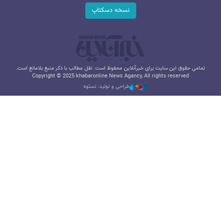
نسخه دسکتاپ
تمامی حقوق این سایت برای خبرآنلاین محفوظ است. نقل مطالب با ذکر منبع بلامانع است.
Copyright © 2025 khabaronline News Agancy, All rights reserved
طراحی و تولید: نستوه