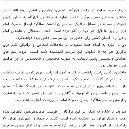
سردار حمید هداوند در جلسه قرارگاه انتظامی، ترافیکی و امنیتی روح الله که در
کلانتری مصطفی خمینی برگزار شد، با اشاره به اینکه این قرارگاه به منظور تامین
امنیت و تسریع در مسائل ترافیکی مراسم بزرگداشت سالگرد ارتحال حضرت امام
(ره) از روز ها قبل کار خود را آغاز کرده است، گفت: مشتاقان و عاشقان امام
راحل از ۱۱ استان کشور برای حضور در این مراسم، حضور پیدا خواهندکرد.
وی با اشاره به اینکه همه تمهیدات و ملاحظات انتظامی و ترافیکی لازم برای
برگزاری هر چه با شکوه‌تر این مراسم اندیشیده شده است، افزود: تیم های
عملیاتی و تجسس پلیس پایتخت به صورت محسوس و نامحسوس در این مراسم
فعال خواهند بود.
جانشین رئیس پلیس پایتخت با اشاره تمهیدات پلیس برای تامین امنیت پایتخت
در این ایام نیز گفت:‌ در ایام سالگرد ارتحال امام خمینی (ره) ۸۵ ایستگاه ایست و
بازرسی شبانه روزی در تهران دایر شده است. علاوه بر این ایستگاه‌ها، گشت‌های
محسوس و نامحسوس کلانتری‌ها و آگاهی و ... نیز برای تامین همه جانبه امنیت
و آرامش مراسم سالگرد ارتحال حضرت امام، در پایتخت فعال خواهند بود.
هداوند با اشاره به اینکه در این قرارگاه از ظرفیت فرماندهی‌های انتظامی ویژه
غرب و شرق تهران نیز استفاده شده‌ است، گفت: با همکاری شهرداری تهران ۱۷
پارکینگ برای اتوبوس‌های زائران در نظر گرفته شده است و در تمام ورودی ها برای