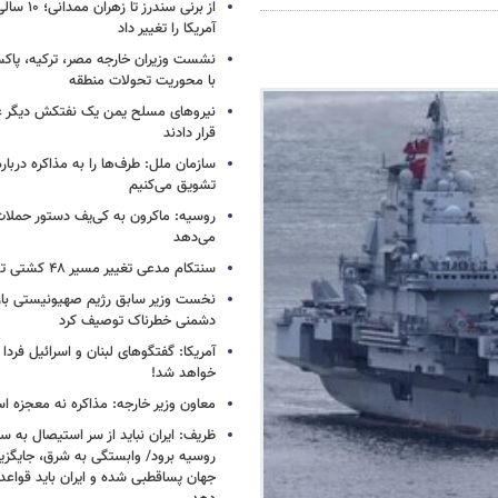
از برنی سندرز
آمریکا را تغییر داد
نشست وزیران خارجه مصر، ترکیه، پاکس
با محوریت تحولات منطقه
نیروهای مسلح یمن یک نفتکش دیگر ع
قرار دادند
سازمان ملل: طرف‌ها را به مذاکره دربار
تشویق می‌کنیم
روسیه: ماکرون به کی‌یف دستور حملا
می‌دهد
سنتکام مدعی تغییر مسیر ۴۸ کشتی تجاری شد
نخست وزیر سابق رژیم صهیونیستی بار د
دشمنی خطرناک توصیف کرد
آمریکا: گفتگوهای لبنان و اسرائیل فردا 
خواهد شد!
معاون وزیر خارجه: مذاکره نه معجزه ا
ظریف: ایران نباید از سر استیصال به 
روسیه برود/ وابستگی به شرق، جایگزی
جهان پساقطبی شده و ایران باید قواعد ب