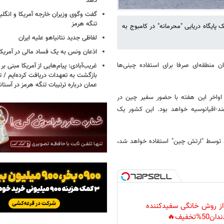
دهد
گفت وگوی وزیران خارجه آمریکا و انگلیس
تنگه هرمز
یگاه دریایی "محرمانه" در کامبوج به
لفاظی جدید نتانیاهو علیه ایران
اذعان ونس به یک فساد مالی در آمریکا
ن منطقه‌ای صرفا برای استفاده چینی‌ها
غریب‌آبادی: پیام‌هایی از آمریکا مبنی بر 
بازگشت به تعهدات دریافت کرده‌ایم / تف
عمان درباره ترتیبات تنگه هرمز در آستا
 اواخر این هفته با حضور سفیر چین در
هند-اقیانوسیه خواهد بود. این کشور یک
 توسط "ارتش چین" استفاده خواهد شد،
 از روش خانگی سفیدکننده
دان50%تخفیف🔥