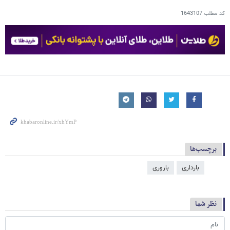
کد مطلب
1643107
برچسب‌ها
بارداری
باروری
نظر شما