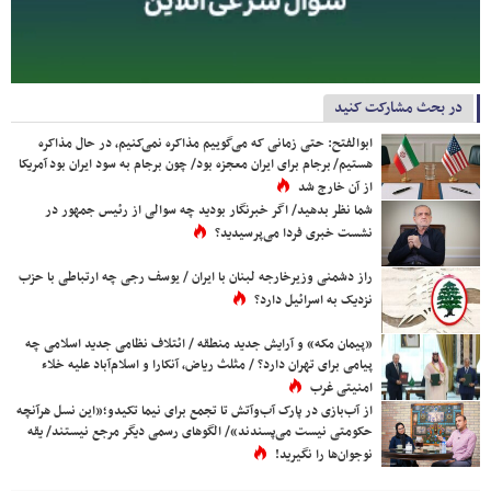
در بحث مشارکت کنید
ابوالفتح: حتی زمانی که می‌گوییم مذاکره نمی‌کنیم، در حال مذاکره
هستیم/ برجام برای ایران معجزه بود/ چون برجام به سود ایران بود آمریکا
از آن خارج شد
شما نظر بدهید/ اگر خبرنگار بودید چه سوالی از رئیس جمهور در
نشست خبری فردا می‌پرسیدید؟
راز دشمنی وزیرخارجه لبنان با ایران / یوسف رجی چه ارتباطی با حزب
نزدیک به اسرائیل دارد؟
«پیمان مکه» و آرایش جدید منطقه / ائتلاف نظامی جدید اسلامی چه
پیامی برای تهران دارد؟ / مثلث ریاض، آنکارا و اسلام‌آباد علیه خلاء
امنیتی غرب
از آب‌بازی در پارک آب‌وآتش تا تجمع برای نیما تکیدو؛«این نسل هرآنچه
حکومتی نیست می‌پسندند»/ الگوهای رسمی دیگر مرجع نیستند/ یقه
نوجوان‌ها را نگیرید!