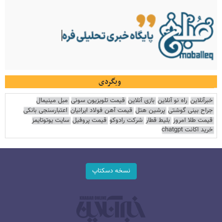
وبگردی
خبرآنلاین
راه نو آنلاین
بازی آنلاین
قیمت تلویزیون سونی
مبل مینیمال
جراح بینی گوشتی
پرشین هتل
قیمت آهن فولاد ایرانیان
اعتبارسنجی بانکی
قیمت طلا امروز
بلیط قطار
شرکت رادوکو
قیمت پروفیل
سایت یوتوتایمز
خرید اکانت chatgpt
نسخه دسکتاپ