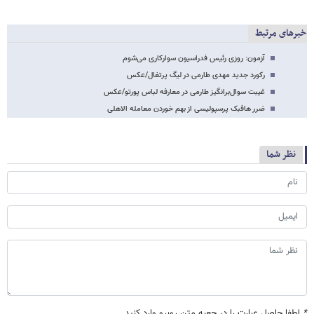
خبرهای مرتبط
آزمون: روزی رئیس فدراسیون سوارکاری می‌شوم
رکورد جدید مهدی طارمی در لیگ پرتغال/عکس
غیبت سوال‌برانگیز طارمی در معارفه لباس پورتو/عکس
ضرر هافبک پرسپولیسی از بهم خوردن معامله الاهلی
نظر شما
*
لطفا حاصل عبارت را در جعبه متن روبرو وارد کنید