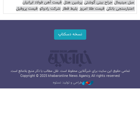
مبل مینیمال
جراح بینی گوشتی
پرشین هتل
قیمت آهن فولاد ایرانیان
اعتبارسنجی بانکی
قیمت طلا امروز
بلیط قطار
شرکت رادوکو
قیمت پروفیل
نسخه دسکتاپ
تمامی حقوق این سایت برای خبرآنلاین محفوظ است. نقل مطالب با ذکر منبع بلامانع است.
Copyright © 2025 khabaronline News Agancy, All rights reserved
طراحی و تولید: نستوه