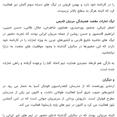
را در کارنامه خود دارد و بهمن فروتن در لیگ های دسته سوم آلمان نیز فعالیت
کرد که البته هرگز به سطح بالاتر نرسیدند.
لیگ امارات مقصد همیشگی مربیان قدیمی
اصغر شرفی، منصور پورحیدری، همایون شاهرخی، جلال طالبی، حسن حبیبی،
ابراهیم قاسمپور و حسن روشن از جمله مربیان ایرانی بودند که تجربه حضور در
لیگ های حاشیه خلیج فارس و کشورهای عربی به ویژه امارات را در کارنامه خود
دارند که این حضورها در سالیان گذشته با وجود موفقیت های متعدد به درازا
نیانجامید.
به تازگی هم فرهاد مجیدی هدایت تیم اتحاد کلبا را برعهده گرفته و راهی امارات
شده است.
و دیگران
اردشیر پورنعمت که از مدرسان کنفدراسیون فوتبال آسیا به شمار می رود در
کشورهای جنوب شرق آسیا فعالیت طولانی داشت و اکنون نیز یکی از مدرسان
مطرح فوتبال است. داریوش یزدانی از سرمربیان جوانی است که در لس آنجلس
بلوز فعالیت می کرد و اکنون در تیم های پایه بارسلونا فعالیت می کند.
البته مربیانی بودند که در سالیان گذشته ادعای حضور در تیم های غیر ایرانی را