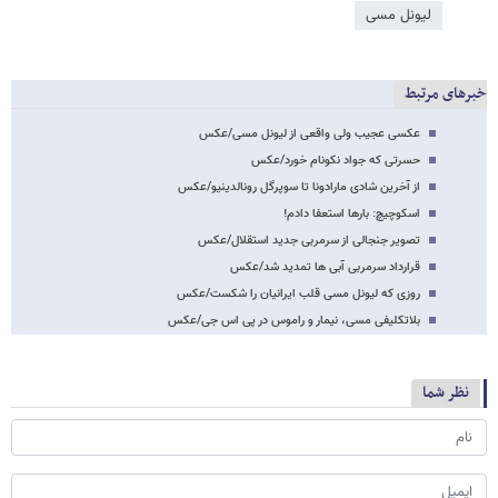
لیونل مسی
خبرهای مرتبط
عکسی عجیب ولی واقعی از لیونل مسی/عکس
حسرتی که جواد نکونام خورد/عکس
از آخرین شادی مارادونا تا سوپرگل رونالدینیو/عکس
اسکوچیچ: بارها استعفا دادم!
تصویر جنجالی از سرمربی جدید استقلال/عکس
قرارداد سرمربی آبی ها تمدید شد/عکس
روزی که لیونل مسی قلب ایرانیان را شکست/عکس
بلاتکلیفی مسی، نیمار و راموس در پی اس جی/عکس
نظر شما