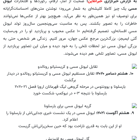
به گزارش خبرگزاری
خبرآنلاین
؛
صحبت از آمار، ارقام، رکوردها و افتخارات
لیونل
مسی
یک چیز کاملا کلیشه‌ای به شمار می‌رود؛ نوشتن متن‌های احساسات‌گرایانه
برای توصیف او نیز همین‌طور به نظر می‌آید. هیچ‌چیز بهتر از عکس‌ها نمی‌توانند
خاطرات را به تصویر بکشند. پس به مناسبت سی‌وپنجمین سال‌روز تولد لیونل
مسیِ افسانه‌ای، تصمیم گرفته‌ایم ۱۰ عکس محبوب و پربازدید او را در وب‌سایت
گتی ایمیجز، بزرگ‌ترین مرجع عکس جهان، مرور کنیم. زندگی هر شخص، حتی به
بزرگی لیونل مسی نیز لحظات تلخی را به خود دیده و میان این تصاویر پربازدید از
لیونل مسی، تصاویر تلخی هم دیده می‌شوند.
۱۰. هشتم دسامبر ۲۰۲۰؛
تقابل مستقیم لیونل مسی و کریستیانو رونالدو در دیدار
برگشت
بارسلونا و یوونتوس در مرحله گروهی لیگ قهرمانان اروپا فصل ۲۱-۲۰۲۰
بارسلونا با نتیجه ۳-۰ در نیوکمپ شکست خورد
۹. هشتم آگوست ۲۰۲۱؛
لیونل مسی در یک نشست خبری جدایی‌اش از بارسلونا را
اعلام کرد.
او از این بابت به قدری ناراحت بود که حین سخن‌رانی‌اش گریست