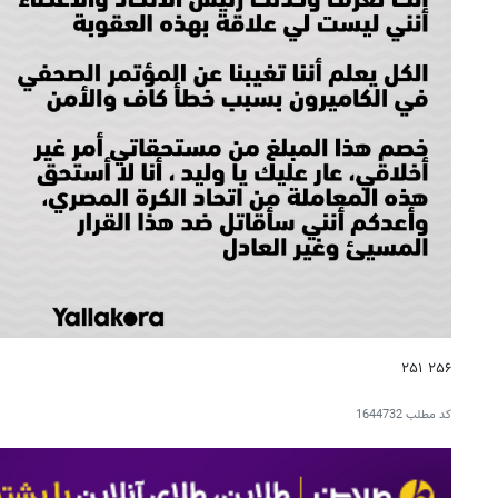
۲۵۶ ۲۵۱
کد مطلب
1644732