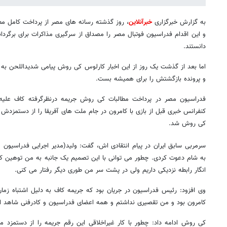
به گزارش خبرگزاری
خبرآنلاین
، روز گذشته رسانه های مصر از پرداخت کامل م
و این اقدام فدراسیون فوتبال مصر را مصداق از سرگیری مذاکرات برای برگردا
دانستند.
اما بعد از گذشت یک روز از این اخبار کارلوس کی روش پیامی شدیداللحن به م
و پرونده بازگشتش را برای همیشه بست.
فدراسیون مصر در پرداخت مطالبات کی روش جریمه درنظرگرفته کاف علی
کنفرانس خبری قبل از بازی با کامرون در جام ملت های آفریقا را از دستمزدش
کی روش شد.
سرمربی سابق ایران در پیام انتقادی اش، گفت: ولید(مدیر اجرایی فدراسیون 
به شام دعوت کردی. چطور می توانی با این تصمیم یک جانبه به من توهین ک
انگار رابطه نزدیکی داریم ولی در پشت سر من طوری دیگر رفتار می کنی.
وی افزود: رئیس فدراسیون در جریان بود که جریمه کاف به دلیل اشتباه زم
کامرون بود و من تقصیری نداشتم و همه اعضای فدراسیون و کادرفنی شاهد 
کی روش ادامه داد: چطور با کار غیراخلاقی این رقم جریمه را از دستمزد 