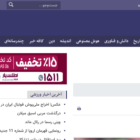
و
ریخ
دانش و فناوری
هوش مصنوعی
اندیشه
دین
کافه خبر
چندرسانه‌ای
آخرین اخبار ورزشی
عکس| اخراج ملی‌پوش فوتبال ایران در 12 دقیقه!
درگذشت مربی اسبق میلان
وینی رسما در رئال ماند
رونمایی قهرمان اروپا از شماره 11 جدید
برد استقلال در بازی تدارکاتی