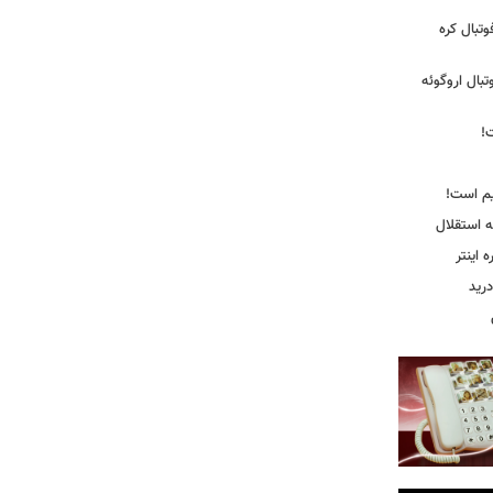
تبال کره
ی فوتبال اروگوئه
!
یم است!
ه استقلال
اینتر
درید