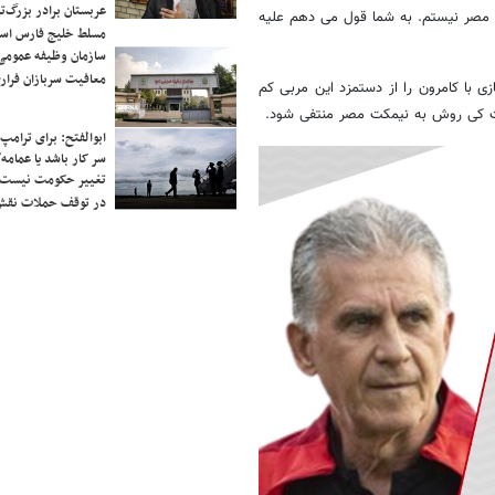
عربستان برادر بزرگ‌
ل مصر نیستم. به شما قول می دهم علیه
مسلط خلیج فارس ا
سازمان وظیفه عمومی 
معافیت سربازان فراری
ی بازی با کامرون را از دستمزد این مربی کم
ت کی روش به نیمکت مصر منتفی شود.
ابوالفتح: برای ترامپ
سر کار باشد یا عمامه/
تغییر حکومت نیست/ 
در توقف حملات نقش