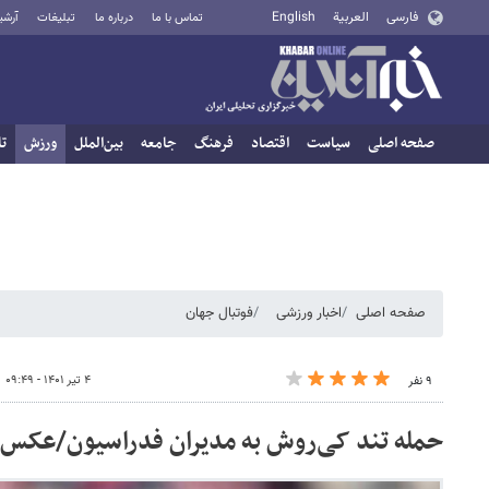
فارسی
العربية
English
تماس با ما
درباره ما
تبلیغات
آرشی
صفحه اصلی
سیاست
اقتصاد
فرهنگ
جامعه
بین‌الملل
ورزش
تا
صفحه اصلی
اخبار ورزشی
فوتبال جهان
۴ تیر ۱۴۰۱ - ۰۹:۴۹
۹ نفر
حمله تند کی‌روش به مدیران فدراسیون/عکس