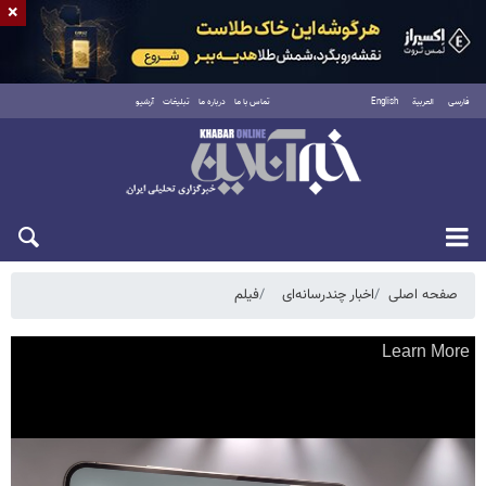
×
فارسی
العربية
English
تماس با ما
درباره ما
تبلیغات
آرشیو
یکشنبه ۱۸ مرداد ۱۴۰۵
صفحه اصلی
اخبار چندرسانه‌ای
فیلم