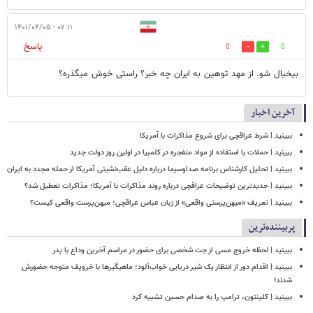
۰۷:۱۱ - ۱۴۰۱/۰۴/۰۵
پاسخ
0
0
بیخیال شو. از مهد توهین به ایران چه خبر؟ راستی خوش میگذره؟
آخرین اخبار
ببینید | شرط عراقچی برای شروع مذاکرات با آمریکا
ببینید | حملات با استفاده از مواد منفجره در کلمبیا در اولین روز دولت جدید
ببینید | تحلیل کارشناس برنامه صداوسیما درباره دلیل عقب‌نشینی آمریکا از حمله مجدد به ایران
ببینید | جدیدترین توضیحات عراقچی درباره روند مذاکرات با آمریکا؛ مذاکرات تعطیل شد؟
ببینید | تعریف «میهن‌پرستی واقعی» از زبان عباس عراقچی؛ میهن‌پرست واقعی کیست؟
پربیننده‌ترین
ببینید | لحظه خروج مسی از جت شخصی برای حضور در مراسم آخرین وداع با پدر
ببینید | اقدام دور از انتظار یک شیر دریایی خواب‌آلود؛ ماهیگیرها با خروپف متوجه حضورش
شدند!
ببینید | کلینتون، ترامپ را به صدام حسین تشبیه کرد