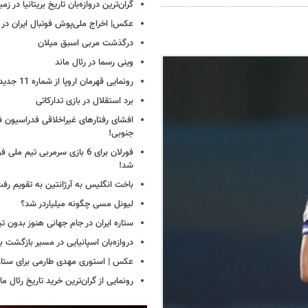
گران‌ترین دروازه‌بان تاریخ بریتانیا در زم
عکس| اخراج ملی‌پوش فوتبال ایران در 12 دقیقه!
درگذشت مربی اسبق میلان
وینی رسما در رئال ماند
رونمایی قهرمان اروپا از شماره 11 جدید
برد استقلال در بازی تدارکاتی
افشای رفتارهای غیراخلاقی فدراسیون فو
جنوبی!
فورلان برای 6 بازی سرمربی تیم مل
شد!
باخت انگلیس به آرژانتین به تقویم رفت
لیونل مسی چگونه میلیاردر شد؟
ستاره ایران در جام جهانی هنوز بدون ت
دروازه‌بان اسپانیایی در مسیر بازگشت ب
عکس | استوری مهدی طارمی برای ستاره 
رونمایی از گران‌ترین خرید تاریخ رئال ما