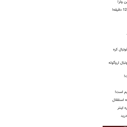
ین ولز!
تبال کره
ی فوتبال اروگوئه
!
یم است!
ه استقلال
اینتر
درید