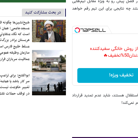
در فصل پیش رو به ویژه مقابل تیم‌هایی
ند چه نتایجی برای این تیم رقم خواهد
در بحث مشارکت کنید
شیخ‌نشین‌ها چگونه فک
مسجدجامعی: عمان تن
است که نگاه متفاوتی 
عربستان برادر بزرگ‌
مسلط خلیج فارس ا
 از روش خانگی سفیدکننده
سازمان وظیفه عمومی 
دان50%تخفیف🔥
معافیت سربازان فراری
تخفیف ویژه!
ابوالفتح: برای ترامپ
سر کار باشد یا عمامه/
تغییر حکومت نیست/ 
در توقف حملات نقش
استقلال هستند، شاید عدم تمدید قرارداد
 نمی‌کند!