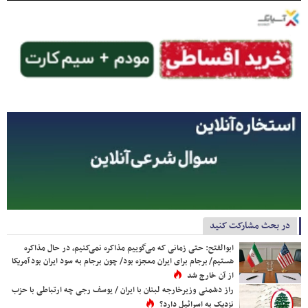
در بحث مشارکت کنید
ابوالفتح: حتی زمانی که می‌گوییم مذاکره نمی‌کنیم، در حال مذاکره
هستیم/ برجام برای ایران معجزه بود/ چون برجام به سود ایران بود آمریکا
از آن خارج شد
راز دشمنی وزیرخارجه لبنان با ایران / یوسف رجی چه ارتباطی با حزب
نزدیک به اسرائیل دارد؟