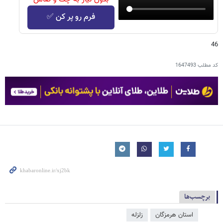
فرم رو پر کن ✅
46
کد مطلب
1647493
برچسب‌ها
استان هرمزگان
زلزله