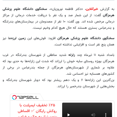
به گزارش
خبرآنلاین
، «دکتر فاطمه نوروزیان»،
سخنگوی دانشگاه علوم پزشکی
هرمزگان
گفت: از این شمار صد و یک نفر با دریافت خدمات درمانی از مراکز
درمانی مرخص شده اند. وی گفت: ۱۰ نفر از مصدومان در بیمارستان‌های بندرلنگه
و بندرعباس بستری هستند که حال هیچ کدام وخیم نیست.
سخنگوی دانشگاه علوم پزشکی هرمزگان
افزود: فوتی‌های این
زمین لرزه‌
ها نیز
همان پنج نفر است و افزایشی نداشته است.
بامداد شنبه ۱۱ تیرماه چند
زلزله
شدید مناطقی از شهرستان بندرلنگه در غرب
هرمزگان بویژه روستای سایه خوش را لرزاند که شدت این زلزله‌ها به حدی بود که
علاوه بر شماری از شهرستان‌های هرمزگان از جمله بندرعباس در برخی از
کشورهای همسایه نیز احساس شد.
بزرگترین این زلزله‌ها ۶ و یک دهم ریشتر بود که دوبار شهرستان بندرلنگه و
بخش‌هایی از شهرستان بندرخمیر را لرزاند.
٪۲۵ تخفیف ایمپلنت با
روکش رایگان ✅ اقساطی
بدون نیاز به چک و ضامن