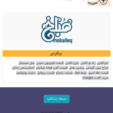
وبگردی
خبرآنلاین
راه نو آنلاین
بازی آنلاین
قیمت تلویزیون سونی
مبل مینیمال
جراح بینی گوشتی
پرشین هتل
قیمت آهن فولاد ایرانیان
اعتبارسنجی بانکی
قیمت طلا امروز
بلیط قطار
شرکت رادوکو
قیمت پروفیل
سایت یوتوتایمز
خرید اکانت chatgpt
نسخه دسکتاپ