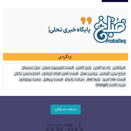
وبگردی
خبرآنلاین
راه نو آنلاین
بازی آنلاین
قیمت تلویزیون سونی
مبل مینیمال
جراح بینی گوشتی
پرشین هتل
قیمت آهن فولاد ایرانیان
اعتبارسنجی بانکی
قیمت طلا امروز
بلیط قطار
شرکت رادوکو
قیمت پروفیل
سایت یوتوتایمز
خرید اکانت chatgpt
نسخه دسکتاپ