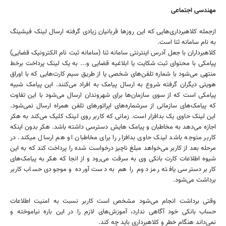
مهندسی اجتماعی
ازجمله کلاهبرداری‌هایی که این روزها قربانیان زیادی گرفته ارسال لینک فیشینگ
به نام سامانه ثنا است.
کلاهبرداران با جعل آدرس اینترنتی سامانه ثنا (سامانه ثبت نام الکترونیک قضایی)
پیامکی با محتوای ثبت شکایت یا ابلاغیه قضایی و... به یک لینک پرداخت برخط
منتهی می‌شود با شماره تلفن‌های شخصی یا از طریق سیم کارت‌هایی که با اوراق
هویتی دیگران گرفته شروع به ارسال پیامک به افراد می‌کنند. این پیامک شبیه
پیامکی است که از سوی سازمان‌ها برای شهروندان ارسال می‌شود با این تفاوت
که پیامک‌های سازمانی از سرشماره‌های اپراتورهای تلفن همراه ارسال نمی‌شود.
این لینک حاوی یک بدافزار است. زمانی که کاربر روی لینک کلیک می‌کند به هکر
اجازه می‌دهد به مخاطبان و پیامک هایش دسترسی داشته باشد. هکر بدون اینکه
کاربر متوجه باشد لینک حاوی بدافزار را برای مخاطبان او هم ارسال میکند. در
مرحله بعد از کاربر می‌خواهد مبلغ ناچیز درخواست شده را پرداخت کند که به این
شیوه اطلاعات کارت بانکی وی به سرقت می‌رود و از انجا که هکر به پیامک‌های
کاربر دسترسی یافته رمز دوم را هم به دست آورده و موجودی حساب کاربر
برداشت می‌شود.
وقتی برداشت انجام می‌شود مشخص است کاربر نسبت به امنیت اطلاعات
حساب بانکی خود آگاهی ندارد، آموزش‌های لازم را در این باره نیاموخته و
نمی‌داند هنگام خطر و کلاهبرداری باید چه کند.