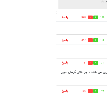
 باد
پاسخ
348
118
پاسخ
347
128
پاسخ
18
71
ربی می باشد ؟ چرا بالای گزارش خبری
پاسخ
166
49