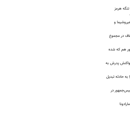
 تنگه هرمز
هیروشیما و
فاف در مجموع
زور هم که شده
ز واکنش پدرش به
 به حادثه تبدیل
ئیس‌جمهور در
رادونا