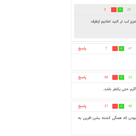
3
29
زیز لب تر کنید امادیم ازطرف
پاسخ
7
47
پاسخ
88
23
رم حتی یکنفر باشد.
پاسخ
37
48
ه بودن که همگی کشته بشن افرین به