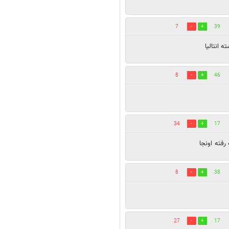
7
39
انتالیا
8
46
34
17
رفته اونجا
8
38
27
17