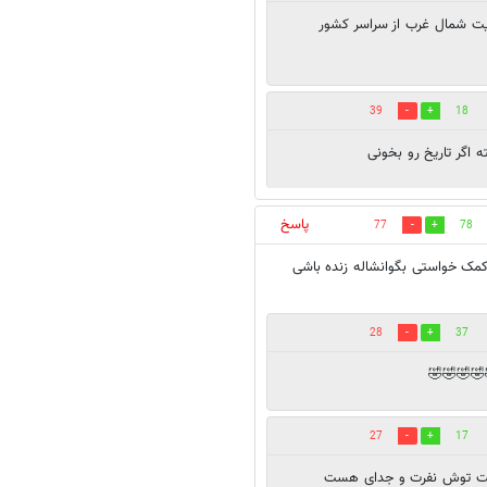
ریت شمال غرب از سراسر کشور
39
18
 اگر تاریخ رو بخونی
پاسخ
77
78
ک خواستی بگوانشاله زنده باشی
28
37
🤣🤣🤣🤣
27
17
امت توش نفرت و جدای هست