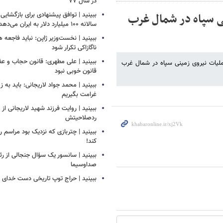
در سال ۷۷
ی سپاه در شمال غرب
ببینید | توافق پیشنهادی برای بازگشایی
سالانه ۱۰۰ میلیارد دلار به ایران می‌دهد
ببینید | نخست‌وزیر ژاپن: نباید فاجعه 
ناگازاکی تکرار شود
ببینید | علی مطهری: قانون حجاب و ع
لیات نیروی زمینی سپاه در شمال غرب
قانون خوبی نبود
ببینید | محمد جواد لاریجانی: باید به 
غرامت بگیریم
ببینید | روایت فرزند شهید لاریجانی ا
ردصلاحیتش
ببینید | چتربازی که نزدیک بود مراسم را
کند!
ببینید | سانسور یک سؤال جنجالی از ر
صداوسیما
ببینید | حراج توپ تاریخی دست خدای ما