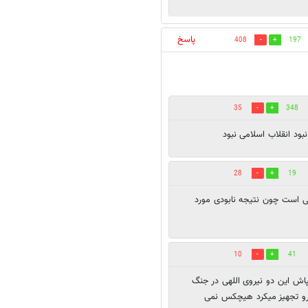
پاسخ
408
197
35
348
نبود انقلاب اسلامی نبود
28
19
ی است چون نتیجه نابودی مورد
10
41
پاش این دو نیروی اللهی در جنگ
م رو تجهیز میکرد هیچکس نمی