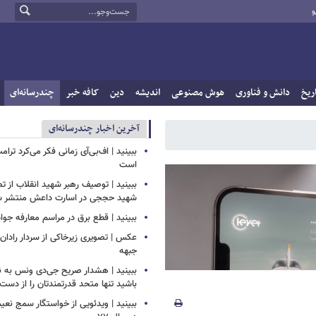
و
ریخ
دانش و فناوری
هوش مصنوعی
اندیشه
دین
کافه خبر
چندرسانه‌ای
آخرین اخبار چندرسانه‌ای
ببینید | اف‌بی‌آی زمانی فکر می‌کرد ترا
است
ببینید | توصیف رهبر شهید انقلاب از ت
شهید حججی در اسارت داعش منتشر 
ببینید | قطع برق در مراسم معارفه جواد
عکس | تصویری زیرخاکی از سردار رادان 
جبهه
ببینید | هشدار صریح جی‌دی ونس به نت
باشید تنها متحد قدرتمندتان را از دست
ببینید | ویدئویی از خواستگار سمج نع