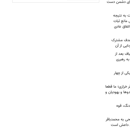
وهای دشمن دست
ت به نتیجه
 مانع ثبات
تفاق عادی
 هدف مشترک
یی از آن
اف بعد از
به رهبری
ی از چهار
خرازی؛ ما قطعا
وها و یهودیان و
دنگ، قوه
طحی به محمدباقر
ی داعش است