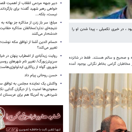
دبیر جبهه مردمی انقلاب از اهمیت ق
خواهی رهبر شهید گفت؛ برای بازگردان
نیست، بلکه...
مبلغ: سر باز زدن از مذاکره‌ جز بهانه ب
نتیجه‌ای ندارد/مخالفان مذاکره حقانیت ا
د ، در خبری تکمیلی ، پیدا شدن او را
خدشه‌دار می‌کنند
حسام الدین آشنا از توافق مکه نوشت؛
تغییر می‌کند؟
روایت زیدآبادی از اضطراب پنهان در خیا
ده و صحیح و سالم هستند. فقط در شانزده
سن‌پترزبورگ/ تغییر نام شهرهای روسیه 
خاطبان گرامی بخاطر نگرانی بوجود آمده
شوروی گواه از ریاکاری ایدئولوژی‌هاست
حسن روحانی پیام داد
واکنش یک نماینده مجلس به توافق سه
سعودی‌ها امنیت را از دیگران گدایی نکن
شیردهی به آمریکا هم برای عربستان ام