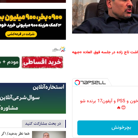
داشت تاج زاده در جلسه فوق العاده «جبهه
گردونه رو بچرخون و PS5 و آیفون17 برنده شو
😍🔥
در بحث مشارکت کنید
بچرخونش
شما نظر بدهید/ اگر خ