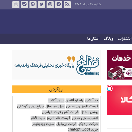
شنبه ۱۷ مرداد ۱۴۰۵
انتشارات
وبلاگ
استان‌ها
وبگردی
خبرآنلاین
راه نو آنلاین
بازی آنلاین
قیمت تلویزیون سونی
مبل مینیمال
جراح بینی گوشتی
پرشین هتل
قیمت آهن فولاد ایرانیان
اعتبارسنجی بانکی
قیمت طلا امروز
بلیط قطار
شرکت رادوکو
قیمت پروفیل
سایت یوتوتایمز
خرید اکانت chatgpt