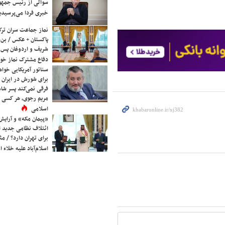
سوالی از رئیس جمه
خبری فردا می‌پرسیدی
نماز جماعت سران ترک
پاکستان + عکس / بن‌س
شریف و اردوغان پس ا
دفاع مشترک نماز خوا
سناتور آمریکایی خواه
برای شورش در ایران 
فرقی نمی‌کند پسر شاه 
مریم رجوی، هر کسی 
اسلامی
«پیمان مکه» و آرایش
ائتلاف نظامی جدید 
برای تهران دارد؟ / مث
اسلام‌آباد علیه خلاء