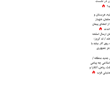
ور در نشست
د؟
یه، عربستان و
لمان، شهباز
ز امضای پیمان
ندند
ان ارسال اسلحه
شد / تد کروز:
روی کار بیاید یا
جز جمهوری
 جدید منطقه /
اسلامی چه پیامی
لث ریاض، آنکارا و
 امنیتی غرب