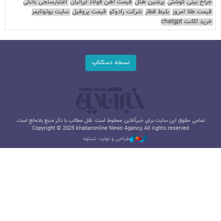
جراح بینی گوشتی
پرشین هتل
قیمت آهن فولاد ایرانیان
اعتبارسنجی بانکی
قیمت طلا امروز
بلیط قطار
شرکت رادوکو
قیمت پروفیل
سایت یوتوتایمز
خرید اکانت chatgpt
نسخه دسکتاپ
تمامی حقوق این سایت برای خبرآنلاین محفوظ است. نقل مطالب با ذکر منبع بلامانع است.
Copyright © 2025 khabaronline News Agancy, All rights reserved
طراحی و تولید: نستوه