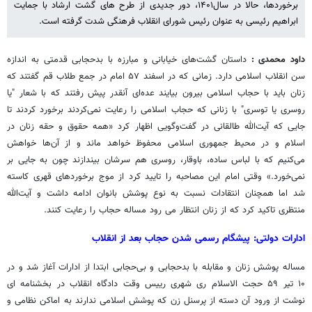
برخوردها، حالا در سال۱۴۰۱، دور جدیدی از طرح های گشت ارشاد با جمایت
ابراهیم رئیسی به عنوان رئیس شورای انقلاب فرهنگی شدت گرفته است.
داود محمدی :
داستان گشت‌های خیابانی و مبارزه با بدحجابی قدمتی به اندازه
سن انقلاب اسلامی دارد. زمانی که در اسفند ۵۷ امام در جمع طلاب قم گفتند که
زنان باید با حجاب اسلامی بیرون بیایند عده‌ای آنقدر پیش رفتند که با شعار "یا
روسری یا توسری" با زنانی که حجاب اسلامی را رعایت نمی‌کردند برخورد کردند تا
جایی که آیت‌الله طالقانی در گفت‌وگویی اظهار کرد «همه حقوق و حقه زنان در
اسلام و در محیط جمهوری اسلامی محفوظ خواهد ماند و از آن‌ها خواهش
می‌کنیم که با لباس ساده، باوقار، روسری هم سرشان بیندازند چون به جایی بر
نمی‌خورد.» وقتی امام این مصاحبه را تایید کرد از موج برخوردهای قهری کاسته
شد اما همچنان انتقادات نسبت به نوع پوشش بانوان ادامه داشت و آیت‌الله
منتظری تاکید کرد که از زنان انتظار می رود مساله حجاب را رعایت کنند.
ادارات دولتی: پیشگام رسمی شدن حجاب بعد از انقلاب
مساله پوشش زنان و مقابله با بدحجابی و بی‌حجابی ابتدا از ادارات آغاز شد و در
۱۰ تیر ۵۹ حجت الاسلام ری شهری رییس وقت دادگاه انقلاب در بخشنامه ای
نوشت از ورود آن دسته از پرسنل زن که پوشش اسلامی ندارند به اماکن نظامی و