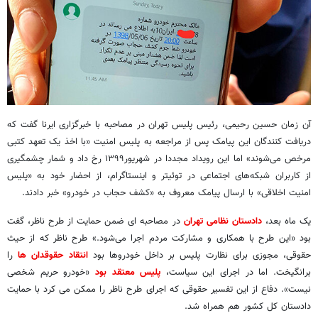
آن زمان حسین رحیمی، رئیس پلیس تهران در مصاحبه با خبرگزاری ایرنا گفت که
دریافت کنندگان این پیامک‌ پس از مراجعه به پلیس امنیت «با اخذ یک تعهد کتبی
مرخص می‌شوند» اما این رویداد مجددا در شهریور۱۳۹۹ رخ داد و شمار چشمگیری
از کاربران شبکه‌های اجتماعی در توئیتر و اینستاگرام، از احضار خود به «پلیس
امنیت اخلاقی» با ارسال پیامک معروف به «کشف حجاب در خودرو» خبر دادند.
یک ماه بعد،
دادستان نظامی تهران
در مصاحبه ای ضمن حمایت از طرح ناظر، گفت
بود «این طرح با همکاری و مشارکت مردم اجرا می‌شود.» طرح ناظر که از حیث
حقوقی، مجوزی برای نظارت پلیس بر داخل خودروها بود
انتقاد حقوقدان ها
را
برانگیخت. اما در اجرای این سیاست،
پلیس معتقد بود
«خودرو حریم شخصی
نیست». دفاع از این تفسیر حقوقی که اجرای طرح ناظر را ممکن می کرد با حمایت
دادستان کل کشور هم همراه شد.