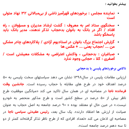
بیشتر بخوانید :
نماینده مجلس : برخوردهای قهرآمیز ناشی از بی‌مبالاتی ۳۲ نهاد متولی
است
سخنگوی ستاد امر به معروف : گشت ارشاد مدیران و مسؤولان ، راه
افتاد / اگر در بانک به بانوان بدحجاب تذکر ندهند، مدیر بانک باید
پاسخگو باشد
گزارش اجتماع بزرگ بانوان در استادیوم آزادی / پلاکاردهای چادر مشکی
من ... /حجاب یعنی ... + عکس ها
صباغیان : بدحجابی ، واکنش اعتراضی به مشکلات معیشتی است /
آصفری : کلا ، حجابی وجود ندارد
ناکامی برخوردهای پلیسی با بدحجابی
ارزیابی مقامات پلیس در سال۱۳۹۸ نشان می دهد سیاستهای سخت پلیسی به ۵۰
درصد اهداف خود در طرح های مقابله با حجاب رسیده است.
جانشین وقت
فرمانده ناجا
در مصاحبه ای در همان سال تاکید می کند «میانگین موفقیت طرح
ناظر بیش از ۵۰ درصد در سطح کشور است و طرح مذکور منحصر به خودرو
نیست.» در عین حال او معتقد بوده « ۹۰ درصد جامعه به اصل حجاب به عنوان
صیانت از ارزش ها اعتقاد دارند». یک سال بعد،
رئیس عقیدتی سیاسی ناجا
در
مصاحبه ای اذعان می کند «تعداد افرادی که از طرح ناظر تذکر گرفته‌اند کمتر از دو
تا سه دهم درصد جامعه است».