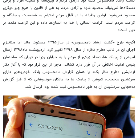
گشت ارشاد نامحسوس گفته بود «آزادی مردم با آیین‌نامه و سلیقه افراد و برخی
دستگاه‌ها نمی‌تواند محدود شود و آزادی مردم به غیر از قانون با هیچ چیز دیگری
محدود نمی‌شود. اولین وظیفه ما در قبال مردم احترام به شخصیت و جایگاه و
کرامت مردم است. کرامت انسانی را خدا به انسان‌ها داده و این کرامت مقدم بر
دین است»
اگرچه طرح «گشت ارشاد نامحسوس» در سال۱۳۹۵ مسکوت ماند اما مکانیزم
اجرای آن در قالب «طرح ناظر» از سال ۱۳۹۸ تغییر کرد. اردیبهشت ماه۱۳۹۸ ارسال
انبوهی از پیامک ها، تعداد زیادی از مردم را به خیابان وزرا در تهران که ساختمان
پلیس امنیت اخلاقی در آن قرار دارد کشاند. ماجرا از این قرار بود که با آغاز بکار
آزمایشی «طرح ناظر یک» یا همان گزارش نامحسوس پلاک خودروهای دارای
سرنشین بدحجاب، انبوهی از پیامک ها به مالکان خودروهایی که از قبل گزارش
بدحجابی سرنشینان آن به طور نامحسوس ثبت شده بود، ارسال شد.