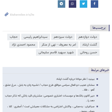
برچسب‌ها
دولت دوازدهم
دولت سیزدهم
سیدابراهیم رئیسی
حجاب
گشت ارشاد
امر به معروف - نهی از منکر
محمود احمدی ‌نژاد
حسن روحانی
شهید سپهبد قاسم سلیمانی
خبرهای مرتبط
ببینید | نظر مولانا درباره گشت ارشاد
سخنان عجیب دو فعال سیاسی موافق طرح حجاب / تشبیه زنان به بلبل ، مرغ عشق ،
آهو ، طلا…
دبیر کانون بانک‌ها و موسسات اعتباری خصوصی: مشتریان قید بانکی که تذکر حجاب
دهد را…
صباغیان : بدحجابی ، واکنش اعتراضی به مشکلات معیشتی است / آصفری : کلا ،
حجابی وجود…