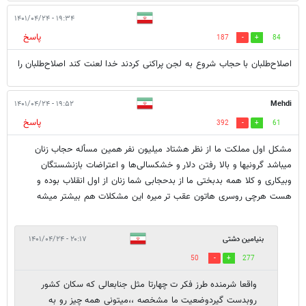
۱۹:۳۴ - ۱۴۰۱/۰۴/۲۴
پاسخ
187
84
اصلاح‌طلبان با حجاب شروع به لجن پراکنی کردند خدا لعنت کند اصلاح‌طلبان را
۱۹:۵۲ - ۱۴۰۱/۰۴/۲۴
Mehdi
پاسخ
392
61
مشکل اول مملکت ما از نظر هشتاد میلیون نفر همین مسأله حجاب زنان
میباشد گرونیها و بالا رفتن دلار و خشکسالی‌ها و اعتراضات بازنشستگان
وبیکاری و کلا همه بدبختی ما از بدحجابی شما زنان از اول انقلاب بوده و
هست هرچی روسری هاتون عقب تر میره این مشکلات هم بیشتر میشه
بنیامین دشتی
۲۰:۱۷ - ۱۴۰۱/۰۴/۲۴
50
277
واقعا شرمنده طرز فکر ت چهارتا مثل جنابعالی که سکان کشور
روبدست گیردوضعیت ما مشخصه ،،میتونی همه چیز رو به