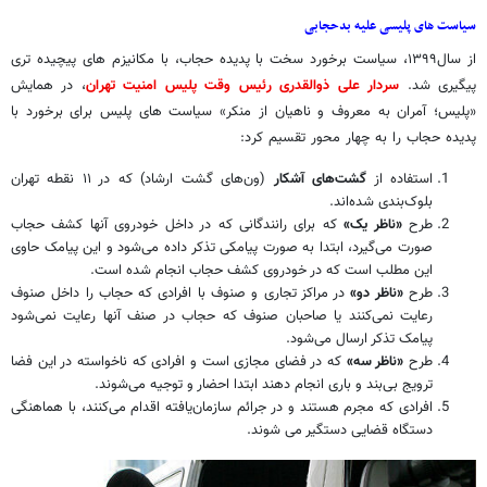
سیاست های پلیسی علیه بدحجابی
از سال۱۳۹۹، سیاست برخورد سخت با پدیده حجاب، با مکانیزم های پیچیده تری
پیگیری شد.
سردار علی ذوالقدری رئیس وقت پلیس امنیت تهران
، در همایش
«پلیس؛ آمران به معروف و ناهیان از منکر» سیاست های پلیس برای برخورد با
پدیده حجاب را به چهار محور تقسیم کرد:
استفاده از
گشت‌های آشکار
(ون‌های گشت ارشاد) که در ۱۱ نقطه تهران
بلوک‌بندی شده‌اند.
طرح
«ناظر یک»
که برای رانندگانی که در داخل خودروی آنها کشف حجاب
صورت می‌گیرد، ابتدا به صورت پیامکی تذکر داده می‌شود و این پیامک حاوی
این مطلب است که در خودروی کشف حجاب انجام شده است.
طرح
«ناظر دو»
در مراکز تجاری و صنوف با افرادی که حجاب را داخل صنوف
رعایت نمی‌کنند یا صاحبان صنوف که حجاب در صنف آنها رعایت نمی‌شود
پیامک تذکر ارسال می‌شود.
طرح
«ناظر سه»
که در فضای مجازی است و افرادی که ناخواسته در این فضا
ترویج بی‌بند و باری انجام دهند ابتدا احضار و توجیه می‌شوند.
افرادی که مجرم هستند و در جرائم سازمان‌یافته اقدام می‌کنند، با هماهنگی
دستگاه قضایی دستگیر می شوند.