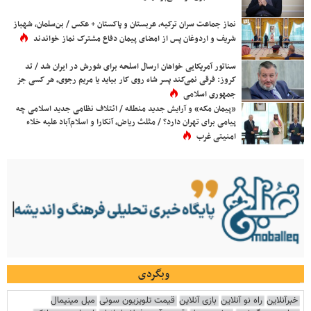
نماز جماعت سران ترکیه، عربستان و پاکستان + عکس / بن‌سلمان، شهباز
شریف و اردوغان پس از امضای پیمان دفاع مشترک نماز خواندند
سناتور آمریکایی خواهان ارسال اسلحه برای شورش در ایران شد / تد
کروز: فرقی نمی‌کند پسر شاه روی کار بیاید یا مریم رجوی، هر کسی جز
جمهوری اسلامی
«پیمان مکه» و آرایش جدید منطقه / ائتلاف نظامی جدید اسلامی چه
پیامی برای تهران دارد؟ / مثلث ریاض، آنکارا و اسلام‌آباد علیه خلاء
امنیتی غرب
وبگردی
خبرآنلاین
راه نو آنلاین
بازی آنلاین
قیمت تلویزیون سونی
مبل مینیمال