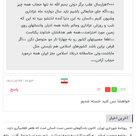
۲۰۰۰هزارسال عقب برگر دونی بسم الله نه تنها حجاب همه چیز
رو،،،اگه جای جنابعالی باشیم باید سال دوازده ماه عزاداری
وشیون کنیم ،،انسان به این دنیا آمده لذتشو ببره نه این که
شب و روزش عزاداری وماتم باشه همه ادیان وانسانهای روی
زمین مورد احترامند،،،همه هم هدفشان خداوند یکتاست
،،،لطفا مصیبتهای کشور رو به چهارتا تار مو متوصل نکن ،،،اگر
فرض براین باشد کشورهای اسلامی هم بایستی مثل
ماباشند،،ولی متاسفانه دربلاد اسلامی بجز ایران همه درمورد
حجاب آزادن،،،،
۱۹:۵۳ - ۱۴۰۱/۰۴/۲۴
پاسخ
31
225
خواهشا بس کنید خسته شدیم
آخرین اخبار
روزنامه شهرداری تهران: اکنون بلندگوهای دشمن دست کسانی است که ظاهر انقلابیگری دارند
روزنامه جمهوری اسلامی: هرگاه مذاکرات به نتیجه نزدیک می شود،عده ای با جنجال آفرینی مانع