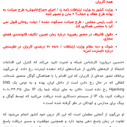
همه کاربران
وزارت کشور به وزارت ارتباطات نامه زد / اجرای «چراغ‌خاموش» طرح صیانت به
بهانه طرح عفاف و حجاب؟ + متن و تصویر نامه
نایب رئیس مجلس : طرح صیانت مسکوت نشده / دولت روحانی قبول نمی
کرد با مجلس همکاری کند
«قول قالیباف در حضور رهبری» درباره زمان تعیین تکلیف قانونمندی فضای
مجازی
شوک و دبه مقام وزارت ارتباطات / «نه» ۷۰ درصدی کاربران در نظرسنجی
درباره «اینترنت امن»
«حسین درواری» کارشناس شبکه و امنیت تایید می‌کند که کنترل این اقدامات
احتمالا از لایه‌های بالاتری از شرکت‌های ارائه دهنده اینترنت رخ داده. او می‌گوید
برخلاف تصور عده‌ای از کاربران که این اقدام را با هماهنگی گوگل متصور شده‌اند،
اتفاقی که در حال رخ دادن است از داخل ایران بوده و به نوعی یک DNS
Hijacking رخ داده است: «الان به جای اینکه شما یک IP مثل ۱۰.۱۰.۳۴.۳۵
دریافت کنید، یک IP از سیستم دستکاری شده دریافت می‌کنید که توسط گوگل و
بینگ برای مدارس و کودکان در نظر گرفته شده است.»
او می‌گوید از آنجایی مطمئن است که این کار درون خود کشور انجام می‌شود که
تفاوت در زمان پاسخ دهی وجود دارد و همچنین موقعیت و مسیر دریافت پاسخ