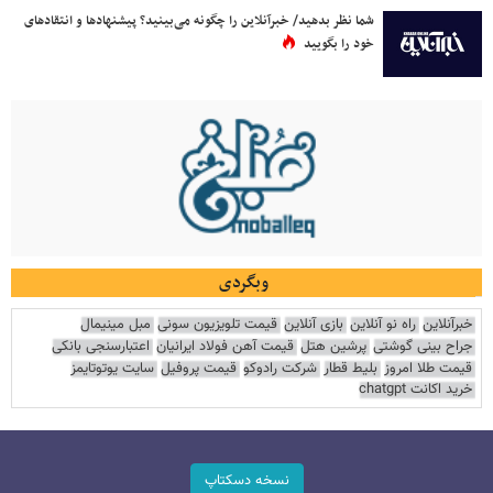
شما نظر بدهید/ خبرآنلاین را چگونه می‌بینید؟ پیشنهادها و انتقادهای
خود را بگویید
وبگردی
خبرآنلاین
راه نو آنلاین
بازی آنلاین
قیمت تلویزیون سونی
مبل مینیمال
جراح بینی گوشتی
پرشین هتل
قیمت آهن فولاد ایرانیان
اعتبارسنجی بانکی
قیمت طلا امروز
بلیط قطار
شرکت رادوکو
قیمت پروفیل
سایت یوتوتایمز
خرید اکانت chatgpt
نسخه دسکتاپ