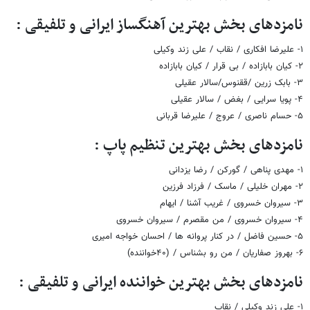
نامزدهای بخش بهترین آهنگساز ایرانی و تلفیقی :
۱- علیرضا افکاری / نقاب / علی زند وکیلی
۲- کیان بابازاده / بی قرار / کیان بابازاده
۳- بابک زرین /ققنوس/سالار عقیلی
۴- پویا سرایی / بغض / سالار عقیلی
۵- حسام ناصری / عروج / علیرضا قربانی
نامزدهای بخش بهترین تنظیم پاپ :
۱- مهدی پناهی / گورکن / رضا یزدانی
۲- مهران خلیلی / ماسک / فرزاد فرزین
۳- سیروان خسروی / غریب آشنا / ایهام
۴- سیروان خسروی / من مقصرم / سیروان خسروی
۵- حسین فاضل / در کنار پروانه ها / احسان خواجه امیری
۶- بهروز صفاریان / من رو بشناس / (۴۰خواننده)
نامزدهای بخش بهترین خواننده ایرانی و تلفیقی :
۱- علی زند وکیلی / نقاب