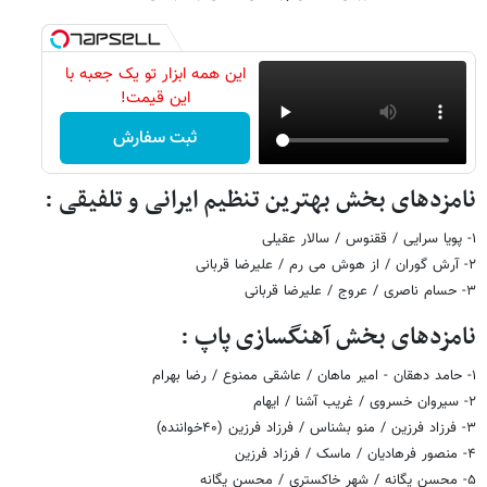
این همه ابزار تو یک جعبه با
این قیمت!
ثبت سفارش
نامزدهای بخش بهترین تنظیم ایرانی و تلفیقی :
۱- پویا سرایی / ققنوس / سالار عقیلی
۲- آرش گوران / از هوش می رم / علیرضا قربانی
۳- حسام ناصری / عروج / علیرضا قربانی
نامزدهای بخش آهنگسازی پاپ :
۱- حامد دهقان - امیر ماهان / عاشقی ممنوع / رضا بهرام
۲- سیروان خسروی / غریب آشنا / ایهام
۳- فرزاد فرزین / منو بشناس / فرزاد فرزین (۴۰خواننده)
۴- منصور فرهادیان / ماسک / فرزاد فرزین
۵- محسن یگانه / شهر خاکستری / محسن یگانه