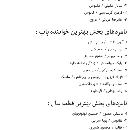
۲- سالار عقیلی / ققنوس
۳- آرمان گرشاسبی / کابوس
۴- علیرضا قربانی / عروج
نامزدهای بخش بهترین خواننده پاپ :
۱- آرون افشار / جانم باش
۲- بهنام بانی / زخم کاری
۳- رضا بهرام / عشق ممنوع
۴- بابک جهانبخش / زندگی ادامه داره
۵- محمدزند وکیلی/ بی خبری
۶- فزراد فرزین - ایلیاس یالچینتاش / ماسک
۷- محسن یگانه / شهرخاکستری
۸- رضا یزدانی / قرنطینه
نامزدهای بخش بهترین قطعه سال :
۱- عاشقی ممنوع / حسین توتونچیان
۲- ققنوس / پویا سرایی
۳- نقاب / محمود شبیری