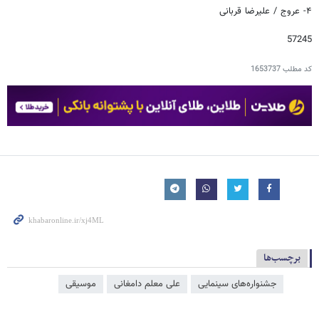
۴- عروج / علیرضا قربانی
57245
کد مطلب
1653737
برچسب‌ها
جشنواره‌های سینمایی
علی معلم دامغانی
موسیقی