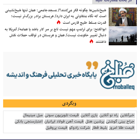
در بحث مشارکت کنید
شیخ‌نشین‌ها چگونه فکر می‌کنند؟/ مسجدجامعی: عمان تنها شیخ‌نشینی
است که نگاه متفاوتی به ایران دارد/ عربستان برادر بزرگ‌تر نیست؛
قدرت مسلط خلیج فارس است
ابوالفتح: برای ترامپ مهم نیست تاج بر سر کار باشد یا عمامه/ آمریکا به
دنبال تغییر حکومت نیست/ عمان و عربستان در توقف حملات نقش
داشتند
وبگردی
خبرآنلاین
راه نو آنلاین
بازی آنلاین
قیمت تلویزیون سونی
مبل مینیمال
جراح بینی گوشتی
پرشین هتل
قیمت آهن فولاد ایرانیان
اعتبارسنجی بانکی
قیمت طلا امروز
بلیط قطار
شرکت رادوکو
قیمت پروفیل