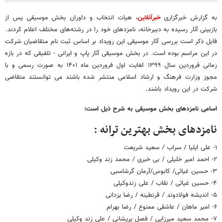
به گزارش خبرگزاری
خبرآنلاین
، هیات انتخاب و داوران بخش موسیقی پس از
بازبینی آثار رسیده به دبیرخانه، نامزدهای خود را در رشته‌های مختلف اعلام کردند.
قابل ذکر است بررسی آثار موسیقی این رویداد بر اساس ثبت نام متقاضیان شرکت
در این مراسم بوده است. در بخش موسیقی آثار پاپ و ایرانی - تلفیقی که در بازه
زمانی فروردین سال ۱۳۹۹ لغایت اول فروردین ماه ۱۴۰۱ به صورت رسمی و با
مجوز وزارت فرهنگ و ارشاد اسلامی منتشر شده باشند می توانستند متقاضی
شرکت در این رویداد باشند.
اسامی نامزدهای بخش موسیقی به شرح ذیل است:
نامزدهای بخش بهترین ترانه :
۱- علی ایلیا / سراب / سعید شریعت
۲- احمد امیر خلیلی / بی خبری / محمد زند وکیلی
۳- حسین غیاثی/ کابوس/آرمان گرشاسبی
۴- حسین غیاثی / نقاب / علی زندوکیلی
۵- اندیشه فولادوند / قرنطینه / رضا یزدانی
۶- امیر ماهان / عاشقی ممنوع / رضا بهرام
۷- محمد سعید میرزایی / فصل پریشانی / علی زند وکیلی