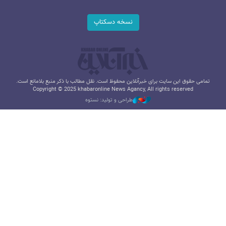
نسخه دسکتاپ
تمامی حقوق این سایت برای خبرآنلاین محفوظ است. نقل مطالب با ذکر منبع بلامانع است.
Copyright © 2025 khabaronline News Agancy, All rights reserved
طراحی و تولید: نستوه