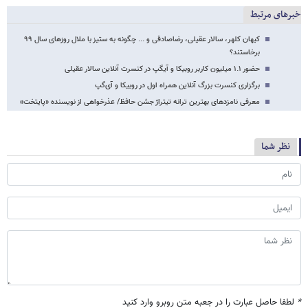
خبرهای مرتبط
کیهان کلهر، سالار عقیلی، رضاصادقی و ... چگونه به ستیز با ملال روزهای سال ۹۹
برخاستند؟
حضور ۱.۱ میلیون کاربر روبیکا و آیگپ در کنسرت آنلاین سالار عقیلی
برگزاری کنسرت بزرگ آنلاین همراه اول در روبیکا و آی‌گپ
معرفی نامزدهای بهترین ترانه تیتراژ جشن حافظ/ عذرخواهی از نویسنده «پایتخت»
نظر شما
*
لطفا حاصل عبارت را در جعبه متن روبرو وارد کنید