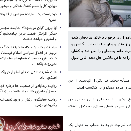
خرازی؛ یک اطلاعیه می‌دهیم همه از شهر
تهران، کار را تمام کنند/ هتاکی و توهی
درخواست یک نماینده مجلس از قالیباف 
مهریه
آیا بنزین گران می‌شود؟/ نماینده مجلس
جنگی افزایش قیمت بنزین پیامدهای گ
وران در برخورد با خانم ها پخش شده
و امنیتی خواهد داشت
ز منکر و مبارزه با بدحجابی، گناهان و
نماینده مجلس: اینکه به طرفدار جنگ ی
مرد، خانم بدحجابی را بغل کند و کشان
بزنیم، در اخلاق سیاسی اسلام نیست/ 
 را به داخل ماشین هل دهد، قابل قبول
خودجوش به سمت شعارهای هنجارش
نمی‌روند بلکه ...
علت شنیده شدن صدای انفجار در پاک
اطلاعیه داد
أله حجاب نیز یکی از آنهاست. از این
روایت زیدآبادی از صحبت ها درباره خ
جباری هردو محکوم به شکست است.
محفل/ ماجرای خاله ماه طلعت در زیدآب
 برخورد با بدحجابی یا بی حجابی این
روایت سخنگوی ارتش از ورود تجهیزات 
یگان‌های رزمی
تی هم در فضای مجازی به دنبال داشته
ست، ضرورت توجه به حجاب به عنوان یک