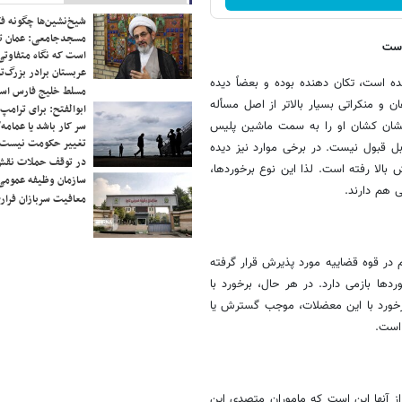
شیخ‌نشین‌ها چگونه فک
مسجدجامعی: عمان تن
است
است که نگاه متفاوتی 
عربستان برادر بزرگ‌
ه است، تکان دهنده بوده و بعضاً دیده
مسلط خلیج فارس ا
 و منکراتی بسیار بالاتر از اصل مسأله
ابوالفتح: برای ترامپ
سر کار باشد یا عمامه/
 کشان کشان او را به سمت ماشین پلیس
تغییر حکومت نیست/ 
ل قبول نیست. در برخی موارد نیز دیده
در توقف حملات نقش
الا رفته است. لذا این نوع برخوردها،
سازمان وظیفه عمومی 
ی هم دارند.
معافیت سربازان فراری
در قوه قضاییه مورد پذیرش قرار گرفته
ها بازمی دارد. در هر حال، برخورد با
برخورد با این معضلات، موجب گسترش یا
است.
از آنها این است که ماموران متصدی این