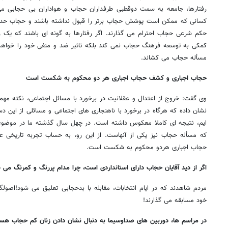
رفتارها، جامعه به سمت دوقطبی طرفداران حجاب و هواداران بی حجابی می 
کسانی که ممکن است پوشش حجاب برتر را قبول نداشته باشند و حجاب حداقلی
حکم شرعی حجاب احترام می گذارند. اگر رفتارها به گونه ای باشند که یک رو
کمکی به توسعه فرهنگ حجاب نمی کند بلکه تاثیر ضد و منفی خود را خواهد 
مسأله حجاب می کشاند.
حجاب اجباری و کشف حجاب اجباری هر دو محکوم به شکست است
وی گفت: خروج از اعتدال و عقلانیت در برخورد با مسائل اجتماعی، نکته مهم
نشان داده که هرگاه در برخورد با ناهنجاری های اجتماعی و مسائلی از این د
ایم، نتیجه ای کاملا معکوس داشته است. در چهل سال گذشته ما در موضو
که مسأله حجاب نیز یکی از آنهاست. از این رو، به حساب تجربه تاریخ
حجاب اجباری هردو محکوم به شکست است.
اگر از دید آقایان حجاب دارای استانداردی است، چرا مدام پررنگ و کمرنگ می 
مردم شاهدند که در ایام انتخابات، مقابله با بدحجابی تعلیق می شود!اصولگ
خود مسابقه می گذارند!
در مراسم ها، دوربین های صداوسیما به دنبال نشان دادن زنان کم حجاب هست