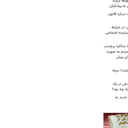
ها بریزند
ن به پزشکیان
درباره قانون
: در شرایط
سترده اجتماعی
ا مذاکره برچسب
مردم به صورت
کن پیش
دشت/ سپاه
ودش در یک
اد چه بود؟
جدید به