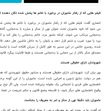
فیلم هایی که از رفتار ماموران در برخورد با خانم ها پخش شده تکان دهنده 
انصاری گفت: فیلم هایی که از رفتار ماموران در برخورد با خانم ها پخش شد
می شود که خود ماموران تحت عنوان نهی از منکر و مبارزه با بدحجابی، گناهان
بدحجابی مرتکب می شوند. اینکه مامور مرد، خانم بدحجابی را بغل کند و
ببرد یا مورد ضرب و شتم قرار دهد و بانوان را به داخل ماشین هل دهد، قاب
شده، روسری خانمی در این مسیر به طور کامل از سرش افتاده است یا لباسش ب
مصداق منکر بالاتر از بی حجابی یا بدحجابی هستند و طبعا قابلیت پیگرد قانون
شهروندان دارای حقوقی هستند
وی بیان کرد: شهروندان دارای حقوقی هستند و منشور حقوق شهروندی که هم 
هم در دولت سابق تدوین و اجرایی شده است، ماموران را از این گونه برخورد
ناهنجاری های فردی یا اجتماعی یک مقوله پذیرفته شده است، ولی اگر نوع 
وقوع ناهنجاری های دیگر شود، با فلسفه وضع قانون و حکم شریعت در تضاد 
ماموران باید دقیقا نهی از منکر و امر به معروف را بشناسند
او گفت: ما در بحث امر به معروف و نهی از منکر احکام زیادی داریم که یکی 