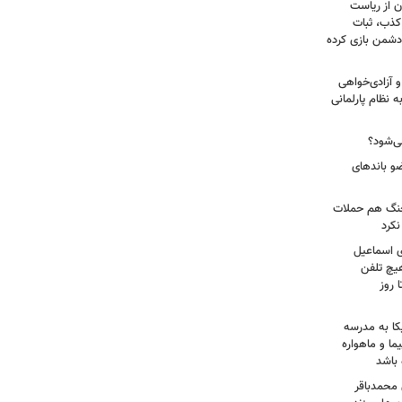
ن از ریاست
کذب، ثبات
دشمن بازی کرده
 آزادی‌خواهی
نظام پارلمانی
ی‌شود؟
عات: ۲۱ عامل موساد و ۴ عضو باندهای
 جنگ هم حملات
نکرد
ی اسماعیل
هیچ تلفن
 روز
کا به مدرسه
ما و ماهواره
 باشد
 محمدباقر