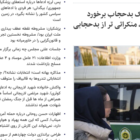
پس لرزه ادعاها درباره استعفای پزشکیا
جمهوری/ بیگدلی: هر فردی با ادعاهای 
یک بدحجاب برخورد
سیاسی کشور را نشانه بگیرد، در زمین 
است
 منکراتی تر از بدحجابی
پزشکیان: مشروطه نقطه عطف بیداری و
ملت ایران بود/ مشروطه نخستین تجربه 
و قانون‌گرایی را در خاورمیانه بود
جلسات علنی مجلس چه زمانی برگزار م
وزارت اطلا
مسلح بازداشت شدند
مذاکره بهانه است؛ انتخابات نشانه؟/
انتخاباتی تندروها به قالیباف را متوقف 
واکنش خانواده شهید لاریجانی به ادعا
کوثری/ شهید مرتضی لاریجانی اساساً 
همراهی از ماه ها قبل از جنگ رمضان تا
شهادت همراه نداشتند
اظهارات حسن روحانی درباره حمله آمری
میناب/ کسی که این همه پهپاد و هواپی
دارد، نمی‌تواند این کارش از روی اشتباه
طراحی براندازی دولت چهاردهم از سوی