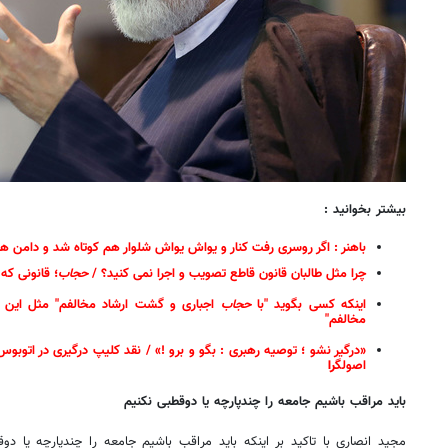
بیشتر بخوانید :
باهنر : اگر روسری رفت کنار و یواش یواش شلوار هم کوتاه شد و دامن هم
چرا مثل طالبان قانون قاطع تصویب و اجرا نمی کنید؟ /
حجاب
؛ قانونی که 
اینکه کسی بگوید "با
حجاب
اجباری و گشت ارشاد مخالفم" مثل این ا
مخالفم"
«درگیر نشو ؛ توصیه رهبری : بگو و برو !» / نقد کلیپ درگیری در اتوب
اصولگ
را
باید مراقب باشیم جامعه را چندپارچه یا دوقطبی نکنیم
مجید انصاری با تاکید بر اینکه باید مراقب باشیم جامعه را چندپارچه یا دو