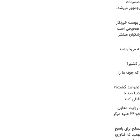
 تصمیمات
‌جمهور می‌شد،
 پوست خبرنگار
ر صحیحی است
پزشکیان منتشر
ه می‌خواهید
ز کشور؟
ه جرف ما را
 نخواهد گشت؟/
یا باید با
فظی کنند
ریت جنگ ۴۰ روزه به روایت معاون
نیروی هوایی ارتش/ مأموریت ویژه سوخو-۲۴ علیه مرکز
سلح برای پاسخ
همید که فناوری