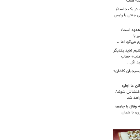
نطقه است
 در یک جلسه/
ی جنتی با رئیس
حدود است/
 با
می‌کرد اما...
یم نباید یکدیگر
‌طلب» خطاب
 اگر...
 بسیجیان کاشان+
ن ما اجازه
 اغتشاش شوند/
اهد شد
 وفاق با جامعه
، با همان