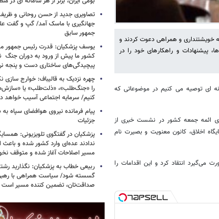
بومی ایران، برتر از هر سامانه ای در م
تصاویری جدید از حسن روحانی و ظریف
جهانگیری با ماسک آمد/ گپ و گفت عل
جمهور سابق
ه خویشتنداری و همراهی دعوت کردند و
یوسف پزشکیان: قدرت رئیس‌ جمهور م
ها، پیشنهادات و راهکارهای خود را در
کشور ما پیش از ورود به دوران جنگ نیز
پیچیدگی‌های ساختاری دست و پنجه نرم 
چهره نزدیک به قالیباف: خوارج سازی نکن
را «جنگ‌طلب»، «ذلت‌طلب» یا «سازش
ه ای توصیه می کنیم در موضوعاتی که
کنیم/ سرمایه اجتماعی آسیب خواهد دید
پیام فرمانده نیروی هوافضای سپاه به
ی ائمه جمعه کشور در نشست خبری از
جزئیات
می‌شود به عنوان پایگاه اخلاق، کانون معنویت و بصیرت نام
پزشکیان در گفتگوی تلویزیونی: همسایگا
ندادند عده‌ای وارد کشور شده و باعث
مسیر اصلاحات آغاز شده و متوقف نخو
 می‌گیرد انتقاد کرد و این اقدامات را
ربیعی خطاب به پزشکیان: نگذارید رشته
گسسته شود/ سیاست همراهی با رهبری
صداقت‌تان، تضمین کننده مسیر است