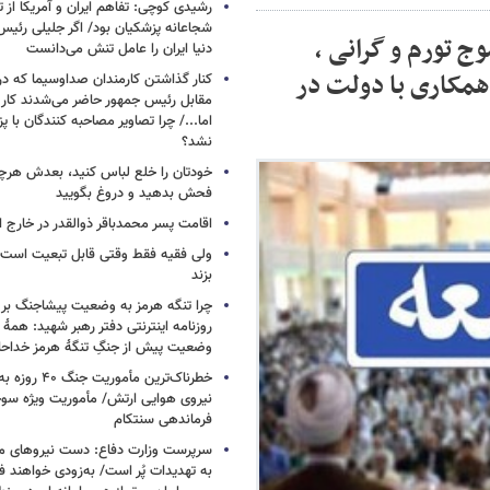
رشیدی کوچی: تفاهم ایران و آمریکا از
شجاعانه پزشکیان بود/ اگر جلیلی رئیس
 تورم و گرانی ،
دنیا ایران را عامل تنش می‌دانست
 همکاری با دولت در
کنار گذاشتن کارمندان صداوسیما که در
مقابل رئیس جمهور حاضر می‌شدند کا
اما.../ چرا تصاویر مصاحبه کنندگان با 
نشد؟
خودتان را خلع لباس کنید، بعدش هرچ
فحش بدهید و دروغ بگویید
اقامت پسر محمدباقر ذوالقدر در خارج ا
ولی فقیه فقط وقتی قابل تبعیت است ک
بزند
چرا تنگه هرمز به وضعیت پیشاجنگ بر
روزنامه اینترنتی دفتر رهبر شهید: همۀ دن
وضعیت پیش از جنگِ تنگۀ هرمز خداحا
خطرناک‌ترین مأمو
فرماندهی سنتکام
سرپرست وزارت دفاع: دست نیروهای م
به تهدیدات پُر است/ به‌زودی خواهند ف