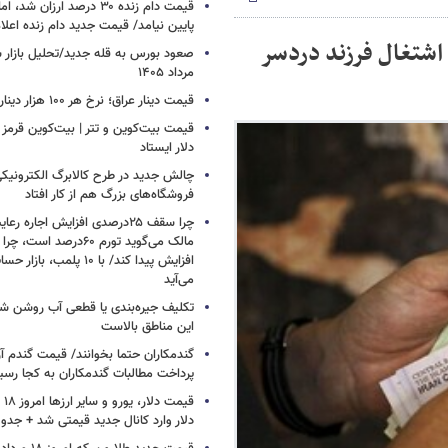
قیمت دام زنده ۳۰ درصد ارزا
پایین نیامد/ قیمت جدید دام زنده اعل
اشتغال فرزند دردسر
مرداد ۱۴۰۵
قیمت دینار عراق؛ نرخ هر ۱۰۰ هزار دینار چقدر است؟
قیمت بیت‌کوین و تتر | بیت‌کوین قرمز 
دلار ایستاد
چالش جدید در طرح کالابرگ الکترونیکی
فروشگاه‌های بزرگ هم از کار افتاد
چرا سقف ۲۵درصدی افزایش اجاره 
افزایش پیدا کند/ با ۱۰ پلمب
می‌آید
تکلیف جیره‌بندی یا قطعی آب روشن ش
این مناطق بالاست
گندمکاران حتما بخوانند/ قیمت گندم آز
پرداخت مطالبات گندمکاران به کجا رسی
دلار وارد کانال جدید قیمتی شد + جدو