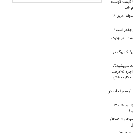
ن شد، اما قیمت گوشت
ام شد
صعود بورس به قله جدید/تحلیل بازار سهام امروز ۱۸
شد، تتر نزدیک
/ کالابرگ در
رعایت نمی‌شود؟/
مالک می‌گوید تورم ۶۰درصد است، چرا اجاره ۲۵درصد
، بازار حساب کار دستش
د/ مصرف آب در
اد می‌شود؟/
د؟
قیمت دلار، یورو و سایر ارزها امروز ۱۸ مردادماه ۱۴۰۵/
ل