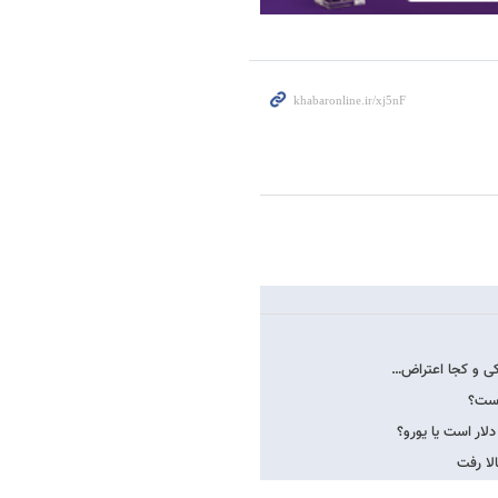
 کی و کجا اعتراض…
است؟
لار است یا یورو؟
لا رفت