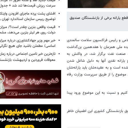
سرعت ریزش قیمت‌ها تند شد + جدول
افشای پشت پرده ماجرای افزودن وایت
 یارانه برخی از بازنشستگان صندوق
توضیح رییس سازمان استاندارد تهران را
قیمت واقعی بنزین چقدر است؟/ میزان ی
دولت روی هر لیتر بنزین می‌دهد، م
می و رئیس فراکسیون سلامت سالمندی
خبر مهم وزیر جهادکشاورزی درباره میزان
اساسی/ مطمئن باشید جای هیچ نگران
یده ملی همزمان با هفدهمین بزرگداشت
ه صنعت نفت برگزار شد، در واکنش به
تازه‌ترین خبر تامین اجتماعی درباره زما
معوقات فروردین و اردیبهشت بازنشست
ارانه نقدی آنها به دلیل شاغل شدن
ده است و به عقیده‌شان باید یارانه‌شان
ن موضوع را از طریق سرپرست وزارت رفاه
 کنیم و نسبت به این موضوع ورود پیدا
 بازنشستگی کشوری این اطمینان خاطر