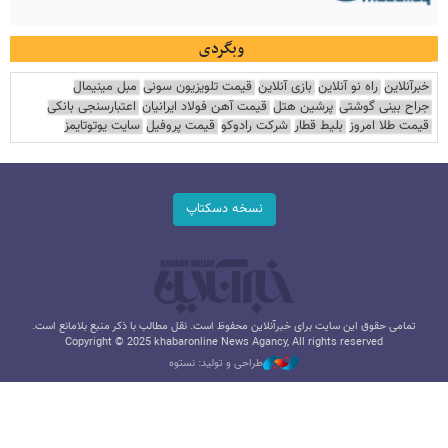
وبگردی
خبرآنلاین
راه نو آنلاین
بازی آنلاین
قیمت تلویزیون سونی
مبل مینیمال
جراح بینی گوشتی
پرشین هتل
قیمت آهن فولاد ایرانیان
اعتبارسنجی بانکی
قیمت طلا امروز
بلیط قطار
شرکت رادوکو
قیمت پروفیل
سایت یوتوتایمز
نسخه دسکتاپ
تمامی حقوق این سایت برای خبرآنلاین محفوظ است. نقل مطالب با ذکر منبع بلامانع است.
Copyright © 2025 khabaronline News Agancy, All rights reserved
طراحی و تولید: نستوه