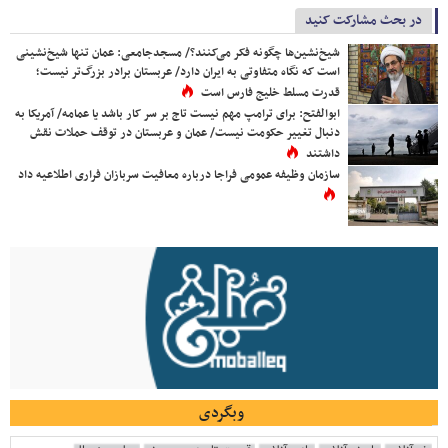
در بحث مشارکت کنید
شیخ‌نشین‌ها چگونه فکر می‌کنند؟/ مسجدجامعی: عمان تنها شیخ‌نشینی
است که نگاه متفاوتی به ایران دارد/ عربستان برادر بزرگ‌تر نیست؛
قدرت مسلط خلیج فارس است
ابوالفتح: برای ترامپ مهم نیست تاج بر سر کار باشد یا عمامه/ آمریکا به
دنبال تغییر حکومت نیست/ عمان و عربستان در توقف حملات نقش
داشتند
سازمان وظیفه عمومی فراجا درباره معافیت سربازان فراری اطلاعیه داد
وبگردی