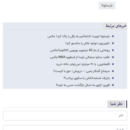
بارسلونا
خبرهای مرتبط
بارسلونا توییت کنایه‌آمیز به رئال را پاک کرد/ عکس
تلویزیون دوباره عادل را سانسور کرد!
رونمایی از مار 60 میلیون یورویی کاتالونیا/عکس
تقلید ستاره جنجالی بارسا از اسطوره NBA/عکس
قلعه‌نویی: با ۲۰ میلیارد نمی‌توان خانه خرید
سرشاخ آشکار یحیی – درویش؛ حق با کیست؟
بلژیک استعدادکش یا سکوی پرتاب؟!
فوری؛ ژاوی به دنبال بازگشت مسی به بارسا!
نظر شما