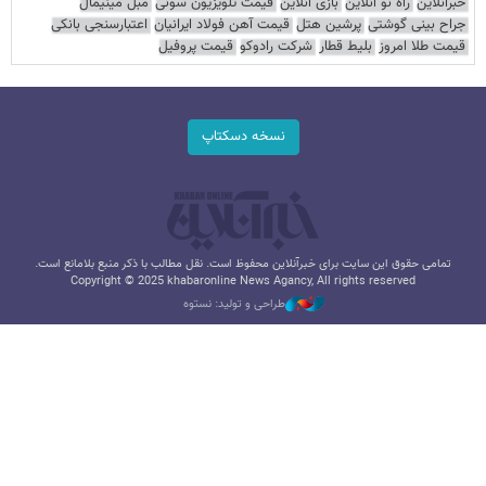
خبرآنلاین
راه نو آنلاین
بازی آنلاین
قیمت تلویزیون سونی
مبل مینیمال
جراح بینی گوشتی
پرشین هتل
قیمت آهن فولاد ایرانیان
اعتبارسنجی بانکی
قیمت طلا امروز
بلیط قطار
شرکت رادوکو
قیمت پروفیل
نسخه دسکتاپ
تمامی حقوق این سایت برای خبرآنلاین محفوظ است. نقل مطالب با ذکر منبع بلامانع است.
Copyright © 2025 khabaronline News Agancy, All rights reserved
طراحی و تولید: نستوه