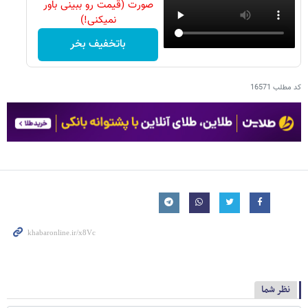
صورت (قیمت رو ببینی باور
نمیکنی!)
باتخفیف بخر
کد مطلب
16571
نظر شما