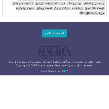
جراح بینی گوشتی
پرشین هتل
قیمت آهن فولاد ایرانیان
اعتبارسنجی بانکی
قیمت طلا امروز
بلیط قطار
شرکت رادوکو
قیمت پروفیل
سایت یوتوتایمز
خرید اکانت chatgpt
نسخه دسکتاپ
تمامی حقوق این سایت برای خبرآنلاین محفوظ است. نقل مطالب با ذکر منبع بلامانع است.
Copyright © 2025 khabaronline News Agancy, All rights reserved
طراحی و تولید: نستوه