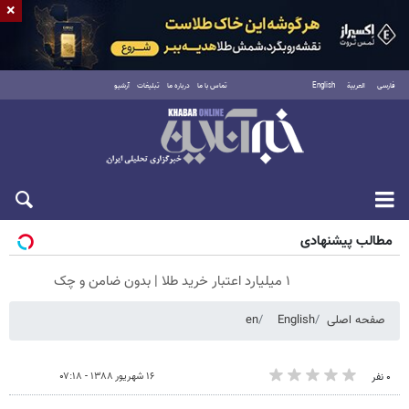
×
فارسی
العربية
English
تماس با ما
درباره ما
تبلیغات
آرشیو
شنبه ۱۷ مرداد ۱۴۰۵
مطالب پیشنهادی
۱ میلیارد اعتبار خرید طلا | بدون ضامن و چک
صفحه اصلی
English
en
۱۶ شهریور ۱۳۸۸ - ۰۷:۱۸
۰ نفر