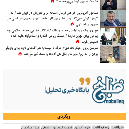
نشست خبری فردا می‌پرسیدید؟
سناتور آمریکایی خواهان ارسال اسلحه برای شورش در ایران شد / تد
کروز: فرقی نمی‌کند پسر شاه روی کار بیاید یا مریم رجوی، هر کسی جز
جمهوری اسلامی
«پیمان مکه» و آرایش جدید منطقه / ائتلاف نظامی جدید اسلامی چه
پیامی برای تهران دارد؟ / مثلث ریاض، آنکارا و اسلام‌آباد علیه خلاء
امنیتی غرب
سوسن پرور: دیگر «عاشق» حرفه‌ام نیستم/ شو آف‌های لازم برای بازیگر
بودن را ندارم/ مِهر هم مثل نان آدم‌ها را نمک‌گیر می‌کند
وبگردی
خبرآنلاین
راه نو آنلاین
بازی آنلاین
قیمت تلویزیون سونی
مبل مینیمال