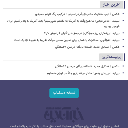
آخرین اخبار
عکس | تیپ متفاوت خانم بازیگر در اسپانیا ؛ ترکیب رنگ الهام حمیدی
ببینید | حاجی‌بابایی: ما هیچ‌وقت با آمریکا به تفاهم نمی‌رسیم/ باید آمریکا را وادار کنیم ایران
قوی را بپذیرد
ببینید | پزشکیان روز خبرنگار را در جمع خبرنگاران فراموش کرد!
ببینید | عراقچی: مذاکرات با عمان برای تعیین مسیر موقت تقریبا به نتیجه نزدیک است
عکس | استایل جدید افسانه بایگان در سن ۶۴سالگی
پربیننده‌ترین
عکس | استایل جدید افسانه بایگان در سن ۶۴سالگی
ببینید | جی دی ونس: ما در میانه بازی جنگ با ایران هستیم
نسخه دسکتاپ
تمامی حقوق این سایت برای خبرآنلاین محفوظ است. نقل مطالب با ذکر منبع بلامانع است.