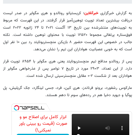
به گزارش خبرگزاری
خبرآنلاین
؛ کریستیانو رونالدو و هری مگوایر در صدر لیست
دریافت بیشترین تعداد توییت توهین‌آمیز قرار گرفتند. در این فهرست که مربوط
به توییت‌های منتشرشده بین تاریخ ۱۳ آگست ۲۰۲۱ تا ۲۴ ژانویه ۲۰۲۲ است
فوق‌ستاره پرتغالی مجموعا ۱۲۵۲۰ توییت با محتوای توهین داشته است. نکته
جالب در خصوص این فهرست حضور ۸ بازیکن منچستریونایتد رد بین ۱۰ نفر اول
است که به خوبی عصبانیت هواداران این تیم را نشان می‌دهد.
پس از رونالدو مدافع تیم منچستریونایتد یعنی هری مگوایر با ۸۹۵۴ توییت قرار
دارد. از این تعداد، ۲۹۰۳ مورد در تاریخ ۷ نوامبر پس از عذرخواهی مگوایر از
هواداران بعد از شکست ۲-۰ مقابل منچسترسیتی ارسال شده است.
مارکوس رشفورد، برونو فرناندز، هری کین، فرد، جسی لینگارد، جک گریلیش، پل
پوگبا و دیوید دخیا هم در رده‌های سوم تا دهم هستند.
ابزار کامل برای اصلاح مو و
صورت (قیمت رو ببینی باور
نمیکنی!)