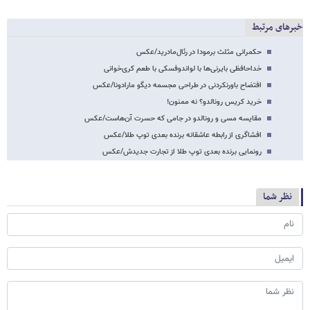
خبرهای مرتبط
حکمرانی مثلث برمودا در رئال‌مادرید/عکس
خداحافظی بایرنی‌ها با لواندوفسکی با طعم کری‌خوانی
افتضاح باورنکردنی در طراحی مجسمه دیگو مارادونا/عکس
خرید کریس رونالدو؟ نه ممنون!
مقایسه مسی و رونالدو در جامی که حسرت آن‌هاست/عکس
افشاگری از رابطه عاشقانه برنده بعدی توپ طلا/عکس
رونمایی برنده بعدی توپ طلا از تجارت جدیدش/عکس
نظر شما