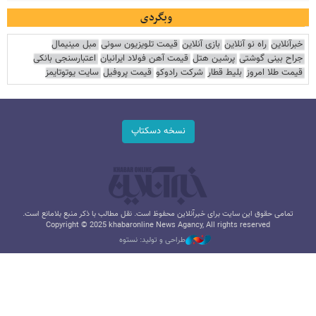
وبگردی
خبرآنلاین
راه نو آنلاین
بازی آنلاین
قیمت تلویزیون سونی
مبل مینیمال
جراح بینی گوشتی
پرشین هتل
قیمت آهن فولاد ایرانیان
اعتبارسنجی بانکی
قیمت طلا امروز
بلیط قطار
شرکت رادوکو
قیمت پروفیل
سایت یوتوتایمز
نسخه دسکتاپ
تمامی حقوق این سایت برای خبرآنلاین محفوظ است. نقل مطالب با ذکر منبع بلامانع است.
Copyright © 2025 khabaronline News Agancy, All rights reserved
طراحی و تولید: نستوه