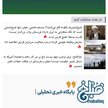
در بحث مشارکت کنید
شیخ‌نشین‌ها چگونه فکر می‌کنند؟/ مسجدجامعی: عمان تنها شیخ‌نشینی
است که نگاه متفاوتی به ایران دارد/ عربستان برادر بزرگ‌تر نیست؛
قدرت مسلط خلیج فارس است
سازمان وظیفه عمومی فراجا درباره معافیت سربازان فراری اطلاعیه داد
ابوالفتح: برای ترامپ مهم نیست تاج بر سر کار باشد یا عمامه/ آمریکا به
دنبال تغییر حکومت نیست/ عمان و عربستان در توقف حملات نقش
داشتند