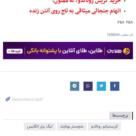
خرید کریس رونالدو؟ نه ممنون!
اتهام جنجالی میثاقی به تاج روی آنتن زنده
۲۵۸ ۲۵۸
کد مطلب
1658044
برچسب‌ها
کریستیانو رونالدو
منچستر یونایتد
لیگ برتر انگلیس