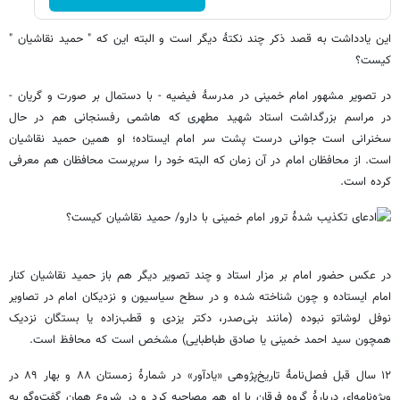
این یادداشت به قصد ذکر چند نکتۀ دیگر است و البته این که " حمید نقاشیان "
کیست؟
در تصویر مشهور امام خمینی در مدرسۀ فیضیه - با دستمال بر صورت و گریان -
در مراسم بزرگداشت استاد شهید مطهری که هاشمی رفسنجانی هم در حال
سخنرانی است جوانی درست پشت سر امام ایستاده؛ او همین حمید نقاشیان
است. از محافظان امام در آن زمان که البته خود را سرپرست محافظان هم معرفی
کرده است.
در عکس حضور امام بر مزار استاد و چند تصویر دیگر هم باز حمید نقاشیان کنار
امام ایستاده و چون شناخته شده و در سطح سیاسیون و نزدیکان امام در تصاویر
نوفل لوشاتو نبوده (مانند بنی‌صدر، دکتر یزدی و قطب‌زاده یا بستگان نزدیک
همچون سید احمد خمینی یا صادق طباطبایی) مشخص است که محافظ است.
۱۲ سال قبل فصل‌نامۀ تاریخ‌پژوهی «یادآور» در شمارۀ زمستان ۸۸ و بهار ۸۹ در
ویژه‌نامه‌ای دربارۀ گروه فرقان با او هم مصاحبه کرد و در شروع همان گفت‌وگو به