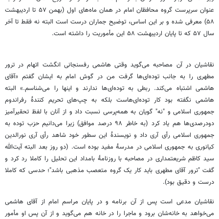
عنوان سرپرست گروه محافظان امام در همان ماه‌های اول (‌بهمن ۵۷ تا اردیبهشت
۵۸) معرفی شده و بر این اساس، توضیح جماران درست است البته نه فقط تا آخر
سال ۵۷ که تا پایان اردیبهشت ۵۸ این مأموریت را داشته است.
نقاشیان در آن مصاحبه می‌گوید وقتی هاشمی رفسنجانی انگشت اتهام در ترور
مطهری را به جانب توده‌ای‌ها گرفت من در گوش امام به ایشان گفتم «آقای
هاشمی اشتباه می‌کند. ربطی به توده‌ای‌ها ندارند و اینها را می‌شناسم.» البته
هاشمی نگفته بود کار توده‌ای‌هاست بلکه به چپ‌های تحریم کنندۀ رفراندوم
جمهوری اسلامی و "نه" گویان به همه‌پرسی نسبت داد و از آنان با لفظ تحقیرآمیز
دودرصدی‌ها هم یاد کرد (‌به خاطر ۹۸ درصد موافق) زیرا می‌دانیم حزب توده به
جمهوری اسلامی رأی آری داد و نویسندۀ این سطور خود شاهد رأی آری نورالدین
کیانوری به جمهوری اسلامی در مدرسۀ مفید بوده است. (‌دو روز بعد البته آیت‌الله
سید کاظم شریعتمداری در مصاحبه با روزنامۀ بامداد این تحلیل را کاملا رد کرد و
گفت "ترور آقای مطهری باید کار یک گروه متعصب مذهبی باشد"؛ حدسی که کاملا
درست و دقیق بود).
نقاشیان مدعی است پس از آن برنامه و در پایان مراسم امام از آقای هاشمی
می‌خواهد به خانه‌شان برود و ماجرا را در خانه هم می‌گوید و از آن پس او مأمور