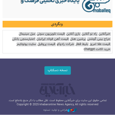
وبگردی
خبرآنلاین
راه نو آنلاین
بازی آنلاین
قیمت تلویزیون سونی
مبل مینیمال
جراح بینی گوشتی
پرشین هتل
قیمت آهن فولاد ایرانیان
اعتبارسنجی بانکی
قیمت طلا امروز
بلیط قطار
شرکت رادوکو
قیمت پروفیل
سایت یوتوتایمز
خرید اکانت chatgpt
نسخه دسکتاپ
تمامی حقوق این سایت برای خبرآنلاین محفوظ است. نقل مطالب با ذکر منبع بلامانع است.
Copyright © 2025 khabaronline News Agancy, All rights reserved
طراحی و تولید: نستوه