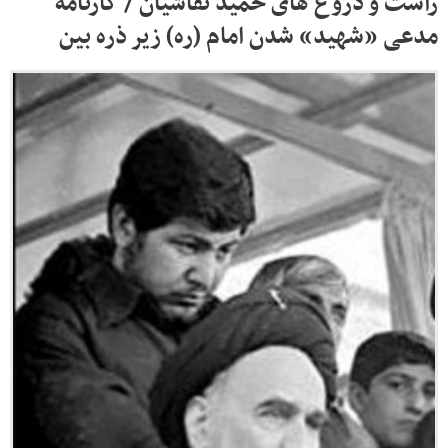
راست و دروغ های حمید نقاشیان / کارنامه
مدعی «شهید» شدن امام (ره) زیر ذره بین