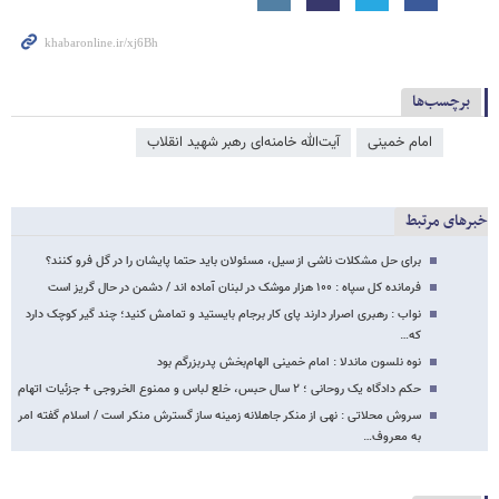
برچسب‌ها
امام خمینی
آیت‌الله خامنه‌ای رهبر شهید انقلاب
خبرهای مرتبط
برای حل مشکلات ناشی از سیل، مسئولان باید حتما پایشان را در گل فرو کنند؟
فرمانده کل سپاه : ۱۰۰ هزار موشک در لبنان آماده اند / دشمن در حال گریز است
نواب : رهبری اصرار دارند پای کار برجام بایستید و تمامش کنید؛ چند گیر کوچک دارد
که…
نوه نلسون ماندلا : امام خمینی الهام‌بخش پدربزرگم بود
حکم دادگاه یک روحانی ؛ ۲ سال حبس، خلع لباس و ممنوع‌ الخروجی + جزئیات اتهام
سروش محلاتی : نهی از منکر جاهلانه زمینه ساز گسترش منکر است / اسلام گفته امر
به معروف…