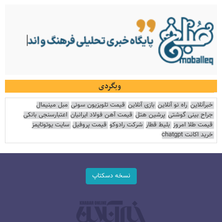
وبگردی
خبرآنلاین
راه نو آنلاین
بازی آنلاین
قیمت تلویزیون سونی
مبل مینیمال
جراح بینی گوشتی
پرشین هتل
قیمت آهن فولاد ایرانیان
اعتبارسنجی بانکی
قیمت طلا امروز
بلیط قطار
شرکت رادوکو
قیمت پروفیل
سایت یوتوتایمز
خرید اکانت chatgpt
نسخه دسکتاپ