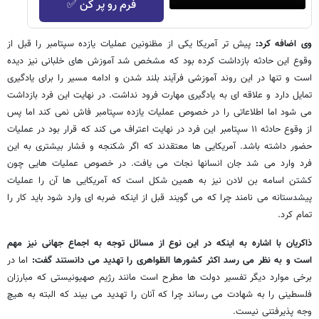
فرم رو پر کن ✅
وی اضافه کرد:
پیش تر آمریکا یکی از مظنونین عملیات یازده سپتامبر را قبل از
وقوع این حادثه بازداشت کرده بود که مشخص شد آموزش های خلبانی نیز دیده
است و تنها در این روند آموزشی فرآیند بلند شدن و ادامه مسیر را برای یادگیری
تمایل دارد و علاقه ای به یادگیری مهارت فرود نداشت. در نهایت این فرد بازداشت
می شود اما اطلاعاتی را در خصوص عملیات یازده سپتامبر فاش نمی کند اما پس
از وقوع حادثه ۱۱ سپتامبر این فرد در نهایت اعتراف می کند که قرار بود در عملیات
حضور داشته باشد. آمریکایی ها معتقدند که اگر شکنجه و فشار بیشتری به این
فرد وارد می شد جان انسانها نجات می یافت. در خصوص عملیات هایی چون
کشتن اسامه بن لادن نیز به همین شکل است که آمریکایی ها آن را عملیات
پیشدستانه می نامند چرا که می گویند قبل از اینکه ضربه ای وارد شود باید کار را
تمام کرد.
ذاکریان با اشاره به اینکه در این نوع از مسائل توجه به اجماع جهانی نیز مهم
است و به نظر می رسد اکثر کشورها الظواهری را تهدید می دانستند گفت:
اما در
برخی موارد دیگر تفسیر دولت ها مطرح است مانند رژیم صهیونیستی که مبارزان
فلسطینی را به شهادت می رساند چرا که آنان را تهدید می بیند که البته به هیچ
وجه پذیرفتنی نیست.