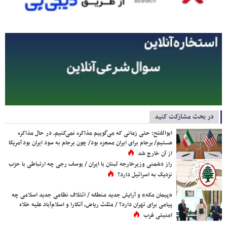
در بحث مشارکت کنید
ابوالفتح: حتی زمانی که می‌گوییم مذاکره نمی‌کنیم، در حال مذاکره
هستیم/ برجام برای ایران معجزه بود/ چون برجام به سود ایران بود آمریکا
از آن خارج شد
راز دشمنی وزیرخارجه لبنان با ایران / یوسف رجی چه ارتباطی با حزب
نزدیک به اسرائیل دارد؟
«پیمان مکه» و آرایش جدید منطقه / ائتلاف نظامی جدید اسلامی چه
پیامی برای تهران دارد؟ / مثلث ریاض، آنکارا و اسلام‌آباد علیه خلاء
امنیتی غرب