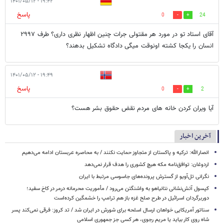
۱۹:۴۲ - ۱۴۰۱/۰۵/۱۲
پاسخ
0
24
آقای استاد تو در مورد هر مقتولی جرات چنین اظهار نظری داری؟ طرف ۲۹۹۷
انسان را یکجا کشته اونوقت میگی دادگاه تشکیل بدهند؟
۱۹:۴۹ - ۱۴۰۱/۰۵/۱۲
پاسخ
0
2
آیا ویران کردن خانه های مردم نقض حقوق بشر هست؟
آخرین اخبار
انصارالله: ترکیه و پاکستان از متجاوز حمایت نکنند / به محاصره عربستان ادامه می‌دهیم
اردوغان: توافق‌نامه مکه هیچ کشوری را هدف قرار نمی‌دهد
نگرانی تل‌آویو از گسترش پرونده‌های جاسوسی مرتبط با ایران
کپسول آتش‌نشانی نتانیاهو به واشنگتن می‌رود / مأموریت محرمانه درمر در کاخ سفید؛
دوربرگردان اسرائیل در طرح صلح غزه باز هم ترامپ را خشمگین کرده‌است
سناتور آمریکایی خواهان ارسال اسلحه برای شورش در ایران شد / تد کروز: فرقی نمی‌کند پسر
شاه روی کار بیاید یا مریم رجوی، هر کسی جز جمهوری اسلامی