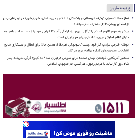
پربیننده‌ترین
نماز جماعت سران ترکیه، عربستان و پاکستان + عکس / بن‌سلمان، شهباز شریف و اردوغان پس
از امضای پیمان دفاع مشترک نماز خواندند
پیش به سوی ناتوی اسلامی؟ / گل‌عنبری: بازدارندگی آمریکا کارایی خود را از دست داد؛ ریاض به
دنبال نظام امنیتی درون‌منطقه‌ای برای مهار ایران است
توطئه خارجی ترامپ کار خود اوست / نیویورکر: آمریکا از همین حالا برای ابطال و دستکاری نتایج
انتخابات میان‌دوره‌ای کنگره برنامه‌ریزی می‌کند
سناتور آمریکایی خواهان ارسال اسلحه برای شورش در ایران شد / تد کروز: فرقی نمی‌کند پسر
شاه روی کار بیاید یا مریم رجوی، هر کسی جز جمهوری اسلامی