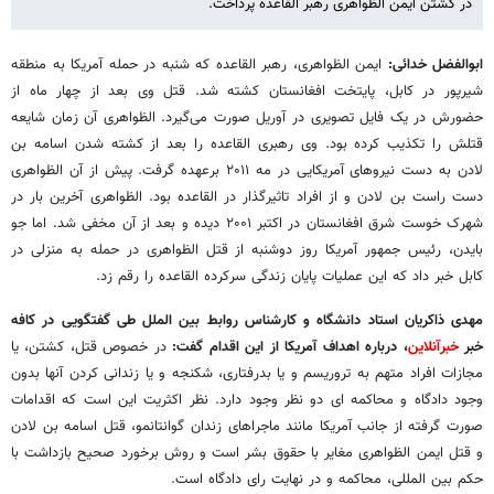
در کشتن ایمن الظواهری رهبر القاعده پرداخت.
ابوالفضل خدائی:
ایمن الظواهری، رهبر القاعده که شنبه در حمله آمریکا به منطقه
شیرپور در کابل، پایتخت افغانستان کشته شد. قتل وی بعد از چهار ماه از
حضورش در یک فایل تصویری در آوریل صورت می‌گیرد. الظواهری آن زمان شایعه
قتلش را تکذیب کرده بود. وی رهبری القاعده را بعد از کشته شدن اسامه بن
لادن به دست نیروهای آمریکایی در مه ۲۰۱۱ برعهده گرفت. پیش از آن الظواهری
دست راست بن لادن و از افراد تاثیرگذار در القاعده بود. الظواهری آخرین بار در
شهرک خوست شرق افغانستان در اکتبر ۲۰۰۱ دیده و بعد از آن مخفی شد. اما جو
بایدن، رئیس جمهور آمریکا روز دوشنبه از قتل الظواهری در حمله به منزلی در
کابل خبر داد که این عملیات پایان زندگی سرکرده القاعده را رقم زد.
مهدی ذاکریان استاد دانشگاه و کارشناس روابط بین الملل طی گفتگویی در کافه
خبر
خبرآنلاین
، درباره اهداف آمریکا از این اقدام گفت:
در خصوص قتل، کشتن، یا
مجازات افراد متهم به تروریسم و یا بدرفتاری، شکنجه و یا زندانی کردن آنها بدون
وجود دادگاه و محاکمه ای دو نظر وجود دارد. نظر اکثریت این است که اقدامات
صورت گرفته از جانب آمریکا مانند ماجراهای زندان گوانتانمو، قتل اسامه بن لادن
و قتل ایمن الظواهری مغایر با حقوق بشر است و روش برخورد صحیح بازداشت با
حکم بین المللی، محاکمه و در نهایت رای دادگاه است.