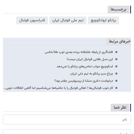
برچسب‌ها
برانکو ایوانکوویچ
تیم ملی فوتبال ایران
فدراسیون فوتبال
خبرهای مرتبط
افشاگری از رابطه عاشقانه برنده بعدی توپ طلا/عکس
این نسل طلایی فوتبال ایران نیست!
اسکوچیچ جواب تماس‌های برانکو را نمی‌دهد
چراغ سبز برانکو به تیم ملی ایران
درخواست دلاری منشا از پرسپولیس چقدر بود؟
کار خوب فوتبالی‌ها / اهالی فوتبال را با حاشیه‌ها می‌شناسیم اما گاهی اتفاقات خوبی…
نظر شما