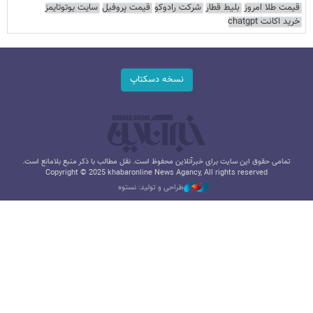
قیمت طلا امروز
بلیط قطار
شرکت رادوکو
قیمت پروفیل
سایت یوتوتایمز
خرید اکانت chatgpt
نسخه دسکتاپ
تمامی حقوق این سایت برای خبرآنلاین محفوظ است. نقل مطالب با ذکر منبع بلامانع است.
Copyright © 2025 khabaronline News Agancy, All rights reserved
طراحی و تولید: نستوه