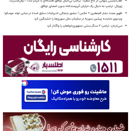
عقب‌نشینی پنهانی در کاخ سفید؛ ترامپ بی‌خیال توافق هسته‌ای با ایران شد؟ / وال‌استریت
ژورنال: ترامپ به دنبال یک «پایان آبرومندانه» بدون امضای توافق
ظهور مجدد بشار الجعفری + عکس / حضور جنجالی «دیپلمات سابق اسد» در جشن تولد موسکو؛
ویدیوی نماینده پیشین سوریه در سازمان ملل سوری‌ها را خشمگین کرد
سی‌ان‌ان: ترامپ ۲ سنگر سنتی جمهوری‌خواهان را واگذار کرد