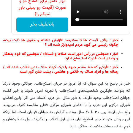
ابزار کامل برای اصلاح مو و
صورت (قیمت رو ببینی باور
نمیکنی!)
باتخفیف بخر
خباز : وقتی قیمت ها تا ۱۰۰درصد افزایش داشته و حقوق ها ثابت یوده،
چگونه رئیسی می گوید مردم امیدوارتر شده اند ؟
خباز
: «مجلس در رأس امور است صلاحا و فسادا» / مجلسی که خود بدهکار
و وامدار است قدرت استیضاح ندارد
خباز : افرادی که خط مقدم جبهه را ترک کردند حالا مدعی انقلاب شده اند /
رسانه ها و افراد هتاک به خاتمی و هاشمی ، پشت شان گرم است
خباز در پاسخ به این سوال که آیا امروز در جریان اصلاح‌طلب، جوانانی وجود دارند
که بتوانند جایگزین شخصیت‌های اصلاح‌طلب با تجربه امروز شوند یا خیر گفت:
جوانان اصلاح‌طلب وجود دارند. به طور مثال، در حزب اعتماد ملی اگر اولین اعضای
شورای مرکزی این حزب را با اعضای شورای مرکزی فعلی مقایسه کنید، می‌بینید
رنج سنی آن‌ها بین ۳۰ تا ۴۰ سال بوده و گرایش به جوانان فراوان است. اما اینکه
این جوانان بتوانند جای اصلاح‌طلبان نسل اول انقلاب را بگیرند، اول به خودشان و
دوم به تصمیمات حاکمیت بستگی دارد.