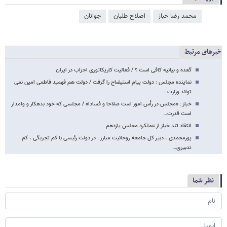
محمد رضا خباز
اصلاح طلبان
جوانان
خبرهای مرتبط
گعده و بیانیه کافی است ؟ / فعالیت کاریکاتوری احزاب در ایران
نماینده مجلس : دولت پیام استیضاح را گرفت / دولت هم فهمید فاطمی امین نمی
تواند وزارت…
خباز : «مجلس در رأس امور است صلاحا و فسادا» / مجلسی که خود بدهکار و وامدار
است قدرت…
انتقاد تند خباز از عملکرد مجلس یازدهم
پورمحمدی ، دبیر کل جامعه روحانیت مبارز : در دولت رئیسی با کم تجربگی ، کم
تدبیری…
نظر شما