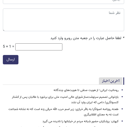
*
لطفا حاصل عبارت را در جعبه متن روبرو وارد کنید
5 + 1 =
ارسال
آخرین اخبار
روحانیت ایرانی؛ از هویت صنفی تا هویت‌های چندگانه
بازخوانی تصمیم سرنوشت‌ساز شورای عالی امنیت ملی برای برخورد با طالبان پس از کشتار
کنسولگری/ دامی که ایران وارد آن نشد
طعنه روزنامه اصولگرا به باقر خرازی: زیر اسم حرب الله حرفی زده است که نه نشانه شجاعت
است نه به معنای انقلابیگری
کیهان: پزشکیان حضور شبانه مردم در خیابانها را نادیده می گیرد