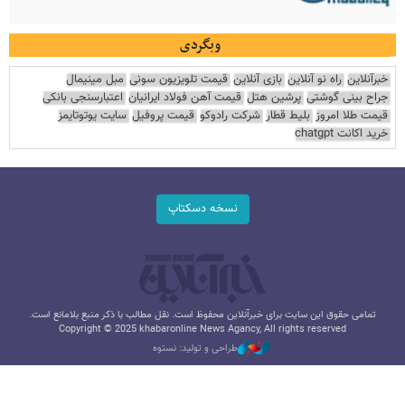
وبگردی
خبرآنلاین
راه نو آنلاین
بازی آنلاین
قیمت تلویزیون سونی
مبل مینیمال
جراح بینی گوشتی
پرشین هتل
قیمت آهن فولاد ایرانیان
اعتبارسنجی بانکی
قیمت طلا امروز
بلیط قطار
شرکت رادوکو
قیمت پروفیل
سایت یوتوتایمز
خرید اکانت chatgpt
نسخه دسکتاپ
تمامی حقوق این سایت برای خبرآنلاین محفوظ است. نقل مطالب با ذکر منبع بلامانع است.
Copyright © 2025 khabaronline News Agancy, All rights reserved
طراحی و تولید: نستوه