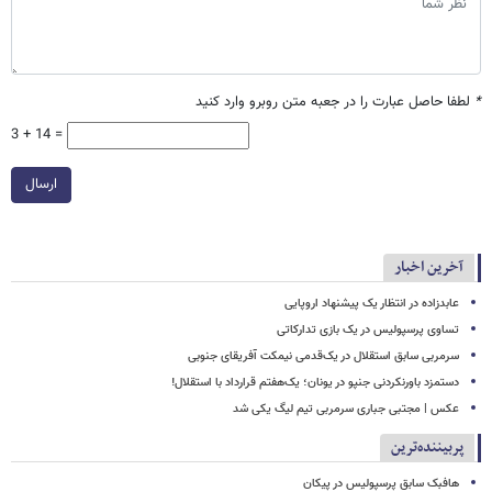
*
لطفا حاصل عبارت را در جعبه متن روبرو وارد کنید
3 + 14 =
ارسال
آخرین اخبار
عابدزاده در انتظار یک پیشنهاد اروپایی
تساوی پرسپولیس در یک بازی تدارکاتی
سرمربی سابق استقلال در یک‌قدمی نیمکت آفریقای جنوبی
دستمزد باورنکردنی جنپو در یونان؛ یک‌هفتم قرارداد با استقلال!
عکس | مجتبی جباری سرمربی تیم لیگ یکی شد
پربیننده‌ترین
هافبک سابق پرسپولیس در پیکان