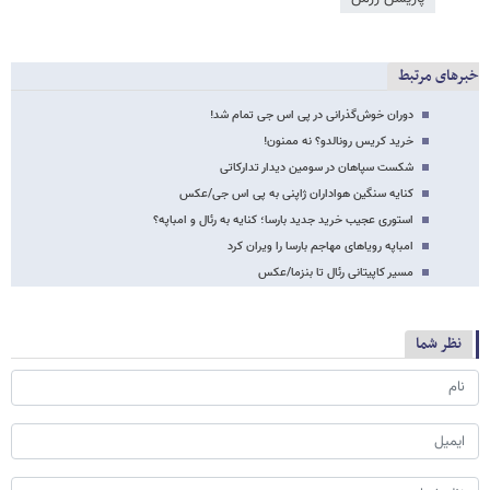
خبرهای مرتبط
دوران خوش‌گذرانی در پی اس جی تمام شد!
خرید کریس رونالدو؟ نه ممنون!
شکست سپاهان در سومین دیدار تدارکاتی
کنایه سنگین هواداران ژاپنی به پی اس جی/عکس
استوری عجیب خرید جدید بارسا؛ کنایه به رئال و امباپه؟
امباپه رویاهای مهاجم بارسا را ویران کرد
مسیر کاپیتانی رئال تا بنزما/عکس
نظر شما