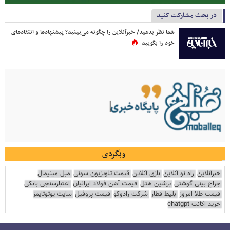
در بحث مشارکت کنید
شما نظر بدهید/ خبرآنلاین را چگونه می‌بینید؟ پیشنهادها و انتقادهای
خود را بگویید
وبگردی
خبرآنلاین
راه نو آنلاین
بازی آنلاین
قیمت تلویزیون سونی
مبل مینیمال
جراح بینی گوشتی
پرشین هتل
قیمت آهن فولاد ایرانیان
اعتبارسنجی بانکی
قیمت طلا امروز
بلیط قطار
شرکت رادوکو
قیمت پروفیل
سایت یوتوتایمز
خرید اکانت chatgpt