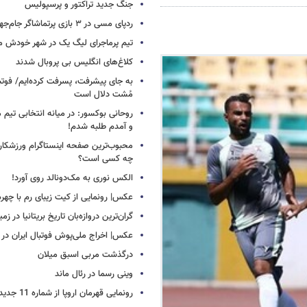
جنگ جدید تراکتور و پرسپولیس
ردپای مسی در ۳ بازی پرتماشاگر جام‌جهانی!
تیم پرماجرای لیگ یک در شهر خودش ما
کلاغ‌های انگلیس بی پروبال شدند
به جای پیشرفت، پسرفت کرده‌ایم/ فوت
مُشت دلال است
روحانی بوکسور: در میانه انتخابی تیم 
و آمدم طلبه شدم!
محبوب‌ترین صفحه اینستاگرام ورزشکاران
چه کسی است؟
الکس نوری به مک‌دونالد روی آورد!
عکس| رونمایی از کیت زیبای رم با چهره
گران‌ترین دروازه‌بان تاریخ بریتانیا در زم
عکس| اخراج ملی‌پوش فوتبال ایران در 12 دقیقه!
درگذشت مربی اسبق میلان
وینی رسما در رئال ماند
رونمایی قهرمان اروپا از شماره 11 جدید