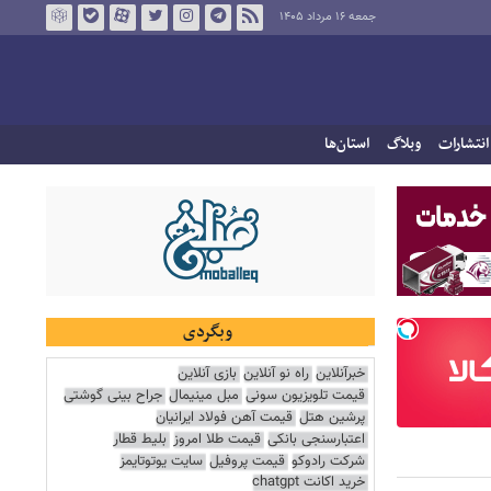
جمعه ۱۶ مرداد ۱۴۰۵
انتشارات
وبلاگ
استان‌ها
وبگردی
خبرآنلاین
راه نو آنلاین
بازی آنلاین
قیمت تلویزیون سونی
مبل مینیمال
جراح بینی گوشتی
پرشین هتل
قیمت آهن فولاد ایرانیان
اعتبارسنجی بانکی
قیمت طلا امروز
بلیط قطار
شرکت رادوکو
قیمت پروفیل
سایت یوتوتایمز
خرید اکانت chatgpt