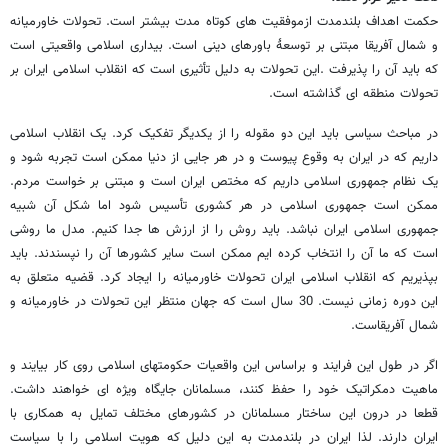
حکمت اهداف بلندمدت ازموفقیت های کوتاه مدت بیشتر است. تحولات خاورمیانه
و شمال آفریقا مبتنی بر توسعۀ باورهای دینی است. بیداری اسلامی واقعیتی است
که باید آن را پذیرفت .این تحولات به دلیل تأثیری است که انقلاب اسلامی ایران بر
تحولات منطقه ای گذاشته است.
در مباحث سیاسی باید این دو مقوله را از یکدیگر تفکیک کرد. یک انقلاب اسلامی
داریم که در ایران به وقوع پیوست و در هر جایی از دنیا ممکن است تجربه شود و
یک نظام جمهوری اسلامی داریم که مختص ایران است و مبتنی بر خواست مردم.
ممکن است جمهوری اسلامی در هر کشوری تأسیس شود اما شکل آن شبیه
جمهوری اسلامی ایران نباشد. باید روش را از ارزش ها جدا کنیم. مدل ما روشی
است که ما آن را انتخاب کرده ایم ممکن است سایر کشورها آن را نپسندند. باید
بپذیریم که انقلاب اسلامی ایران تحولات خاورمیانه را ایجاد کرد. قضیه متعلق به
این دوره زمانی نیست. 30 سال است که جهان منتظر این تحولات در خاورمیانه و
شمال آفریقاست.
اگر در طول این فرایند و براساس این واقعیات حکومتهای اسلامی روی کار بیایند و
ماهیت دمکراتیک خود را حفظ کنند، مسلمانان جایگاه ویژه ای خواهند داشت.
قطعا در درون این ساختار مسلمانان در کشورهای مختلف تمایل به همکاری با
ایران دارند. لذا ایران در بلندمدت به این دلیل که هویت اسلامی را با سیاست