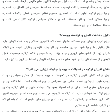
است. یعنی رشدی است که به دلیل سرمایه گذاری های خارجی ایجاد شده است و
هنوز به مرحلۀ توسعه بالذات نرسیده است. به لحاظ سیاسی نیز الحاق به اتحادیه
اروپا برای ترکیه اولویت است. تضمین همین نظام سیاسی فعلی باکمک اتحادیه
اروپا ممکن است و آنها هستند که بر ساختار سیاسی ترکیه نظارت می کنند و
حافظ اصلاحات در آن هستند.
دلیل مخالفت آلمان و فرانسه چیست؟
برای غرب پذیرش این مسئله دشوار است که کشوری اسلامی و سخت کوش وارد
فاز رقابتی با اروپا شود. چنین جامعه ای اگر وارد فازهای رقابتی شود، می تواند
خیلی زود از کشورهای اروپایی جلو بزند. به خصوص آنکه ترکیه جمعیت قابل
توجهی از مسلمانان را در خود جای داده و سابقه تاریخی تسلط بر اروپا را نیز دارد.
نقش آفرینی ترکیه در تحولات سوریه را چگونه ارزیابی می کنید؟
اول اینکه نقش آفرینی ترکیه در تحولات سوریه منبعث از مشی سیاسی دولت
رجب طیب اردوغان است. مشی وی همراهی با این تحولات است. اما نکته ای در
این میان مطرح است و آن اینکه اصولا وجود یک دولت علوی در کنار ترکیه چندان
برای ترک ها خوشایند نیست. ترک ها ترجیح می دهند این معادله در سوریه تغییر
کند. این مساله در راستای غلبه اهل سنت بر جریان های علوی است. نمونه ای که
در ترکیه شاهد آن هستیم.
از سویی دیگر نقش آفرینی ترکیه در تحولات سوریه تا حدی زیادی در راستای جلب