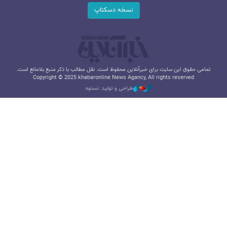
نسخه دسکتاپ
تمامی حقوق این سایت برای خبرآنلاین محفوظ است. نقل مطالب با ذکر منبع بلامانع است.
Copyright © 2025 khabaronline News Agancy, All rights reserved
طراحی و تولید: نستوه