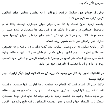
عمومی تأثیر بگذارد.
برخی از جریان های سکولار ترکیه، اردوغان را به نمایش سیاسی برای اسلامی
کردن ترکیه محکوم می کنند.
جامعه ترکیه امروز نسبت به 10 سال پیش خیلی دیندارتر، توسعه یافته تر و
درمحیط اجتماعی در برخورد با لائیک ها و غیرلائیک ها متعادل تر شده است. از
همه مهمتر آنکه به رغم تنوع فرهنگی تشنج های اجتماعی میان گروهها وجود
ندارد. باور اردوغان نیز ادامۀ همین روند است.
اگر از زاویۀ دیگری به این پرسش بنگریم باید گفت برای مردم ترکیه و به خصوص
مسلمانان اهل سنت این کشور، آرمان عثمانی فروکش نمی کند. این مسئله دربارۀ
همۀ ملل صادق است. هر فردی در برخورد با پیشینۀ تاریخی و تمدنی خود تعصب
ویژه ای دارد و آن را بخشی از باورهای خود می داند.
در انتخابات اخیر، به نظر می رسید که پیوستن به اتحادیه اروپا دیگر اولویت مهم
ترکیه نیست.
ترکها حتی اگر اعلام کنند که الحاق به اتحادیه اروپا اولویت آنها نیست، واقعیت
آنست که برای آنها اروپا، مهمترین اولویت است. در بعد اقتصادی به این مسئله
نیز توجه داشته باشید که اقتصاد ترکیه به رغم پیشرفت های قابل توجه همچنان
بدهکارترین اقتصاد جهان است و هنوز توسعۀ اقتصادی ترکیه تابع رشدهای القایی