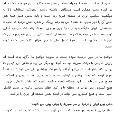
عجین کرده است، همه گروههای سیاسی میل به همکاری با آن خواهند داشت. اما
در کوتاه مدت ممکن است مشکلاتی داشته باشیم. تحولات انتخابات 88 به
موقعیت سیاسی ایران در منطقه ضربه زده است و باید تلاش کنیم جنبه های
منفی آن را دور کنیم. به اعتقاد من به رغم پررنگ تر شدن نقش ترکیه در تحولات
منطقه ای، ایران جایگاه خود را دارد چون بر روی اهداف بلندمدت سرمایه گذاری
کرده است. ما در موضوع تحولات منطقه ای ضعف نظری بسیاری شدیدی داریم که
الان خیلی مشهود است. نحوۀ تعامل مان با این بحرانها کارشناسی شده نبوده
است.
مواضع ما در لیبی درست نبوده است، در سوریه مواضع ما ناگزیر بوده است اما
رایزنی هایمان با دولت سوریه باید به گونه ای دیگر می بود و تلاش می کردیم که
روندی که بشار اسد در پیش گرفته با سرعت بیشتری طی می کرد تا به نقطۀ
امروز نرسد که بحث رفتن و نرفتن مطرح شود و باید بحث بودن و اصلاحات
مطرح می شد.باید به این مسئله توجه داشته باشیم که نقش تاریخی ایران را
هیچ کشوری نمی تواند در منطقه بازی کند. نظام سیاسی ترکیه در بستر لائیکی
اسیر است و هیچ کشوری نمی تواند در آینده نقش منطقه ای ایران را پر کند.
تنش بین ایران و ترکیه بر سر سوریه را پیش بینی می کنید؟
اصلا چنین فرضیه ای صحت ندارد. در این مسئله شک نکنید که در تحولات