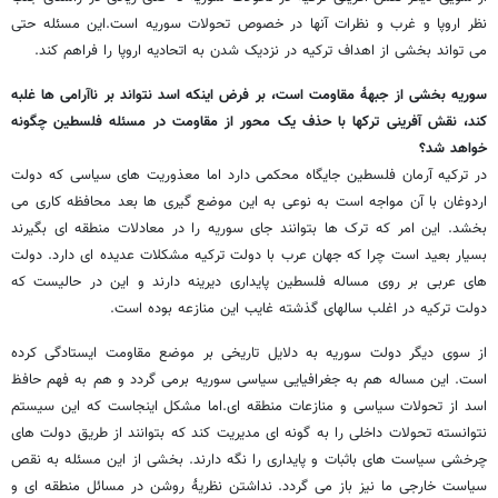
نظر اروپا و غرب و نظرات آنها در خصوص تحولات سوریه است.این مسئله حتی
می تواند بخشی از اهداف ترکیه در نزدیک شدن به اتحادیه اروپا را فراهم کند.
سوریه بخشی از جبهۀ مقاومت است، بر فرض اینکه اسد نتواند بر ناآرامی ها غلبه
کند، نقش آفرینی ترکها با حذف یک محور از مقاومت در مسئله فلسطین چگونه
خواهد شد؟
در ترکیه آرمان فلسطین جایگاه محکمی دارد اما معذوریت های سیاسی که دولت
اردوغان با آن مواجه است به نوعی به این موضع گیری ها بعد محافظه کاری می
بخشد. این امر که ترک ها بتوانند جای سوریه را در معادلات منطقه ای بگیرند
بسیار بعید است چرا که جهان عرب با دولت ترکیه مشکلات عدیده ای دارد. دولت
های عربی بر روی مساله فلسطین پایداری دیرینه دارند و این در حالیست که
دولت ترکیه در اغلب سالهای گذشته غایب این منازعه بوده است.
از سوی دیگر دولت سوریه به دلایل تاریخی بر موضع مقاومت ایستادگی کرده
است. این مساله هم به جغرافیایی سیاسی سوریه برمی گردد و هم به فهم حافظ
اسد از تحولات سیاسی و منازعات منطقه ای.اما مشکل اینجاست که این سیستم
نتوانسته تحولات داخلی را به گونه ای مدیریت کند که بتوانند از طریق دولت های
چرخشی سیاست های باثبات و پایداری را نگه دارند. بخشی از این مسئله به نقص
سیاست خارجی ما نیز باز می گردد. نداشتن نظریۀ روشن در مسائل منطقه ای و