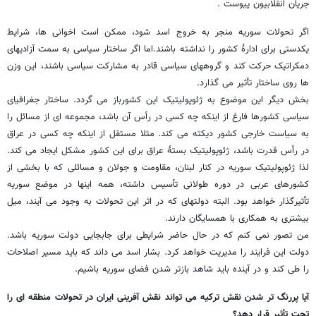
جریان انقلابیون پیوست .
اگر تحولات سوریه منجر به خروج اسد شود، ممکن است اخوانی ها، شرایط
یکدستی برای ادارۀ کشور را نداشته باشند.اما اگر ساختار سیاسی به سمت آزادیهای
دمکراتیک حرکت کند و گروههای سیاسی قادر به مشارکت سیاسی باشند، این وزن
ها روی ساختار تأثیر می گذارد.
بخش دیگر این موضوع به ژئوپولیتیک این کشورباز می گردد. ساختار جغرافیای
سیاسی کشورها فارغ از اینکه چه کسی در رأس آن باشد، مجموعه ای از مسائل را
به سیاست خارجی کشور دیکته می کند. مثلا مستقل از اینکه چه کسی در عراق
در رأس قدرت باشد، ژئوپولیتیک بستۀ عراق برای این کشور مشکل ایجاد می کند.
لذا ژئوپولیتیک سوریه در کنار لبنان، مقاومت و جولان و مسائلی که با بخشی از
کشورهای عربی در دوره طولانی تأسیس داشته، همه اینها در موضع سوریه
تأثیرگذار خواهد بود. البته دولتهای که در اثر این تحولات به وجود می آیند، میل
بیشتری به همکاری با همسایگان دارند.
من تصور نمی کنم که در حال حاضر شرایطی برای جابجایی دولت سوریه باشد.
دولت این فرایند را مدیریت خواهد کرد. بشار اسد می داند که باید مسیر اصلاحات
را طی کند و در آینده باید شاهد بازتر شدن فضای سوریه باشیم.
آیا پررنگ تر شدن نقش ترکیه می تواند نقش آفرینی ایران در تحولات منطقه ای را
تحت تأثیر قرار دهد؟