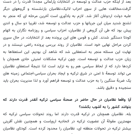
بعد از اینکه حزب عدالت و توسعه در انتخابات پارلمانی مجددا قدرت را در دست
گرفت،مخالفت هایی از سوی احزاب لائیک،نظامیان بازنشسته و گروههای دیگر
علیه دولت اردوغان آغاز شد. لازم به یادآوری است آخرین مرحله ای که منجر به
تشنج شدید میان این جریانها و حزب عدالت و توسعه شد، تقریبا دو سال و اندی
پیش بود که طی آن گروهی از نظامیان، احزاب سیاسی و روزنامه نگاران به اتهام
کودتا دستگیر شدند. کش و قوس های این پرونده بعد از انتخابات، در حال سپری
کردن مراحل نهایی خود است. نظامیان از روند بررسی پرونده راضی نیستند و در
نهایت این مسئله منجر به استعفایی شد که شاهد آن بودیم. این استعفاها به
زیان حزب عدالت و توسعه است. چون ترکیه مشکلات امنیتی حادی همچنان با
کردها دارد که از لحاظ سیاسی هم رو به تزاید است لذا نتیجۀ استعفای نظامیان
می تواند توسعۀ نا امنی در شرق ترکیه و ایجاد بحران سیاسی-اجتماعی زمینه های
یک ضربۀ سنگین را به حزب عدالت و توسعه فراهم آورد و لذا مدیریت بحران باید
سنجیده و دقیق باشد.
آیا واقعا نظامیان در حال حاضر در صحنۀ سیاسی ترکیه آنقدر قدرت دارند که
بتوانند کشور را به آشوب بکشند؟
بله. نظامیان همچنان در ترکیه قدرت دارند اما روند تحولات سیاسی ترکیه که
مهمترین مقولۀ آن عضویت ترکیه در اتحادیه اروپاست و همچنین نقش آفرینی
بیشتر ترکیه در تحولات منطقه ای، نظامیان را محدود کرده است. کودتای نظامیان