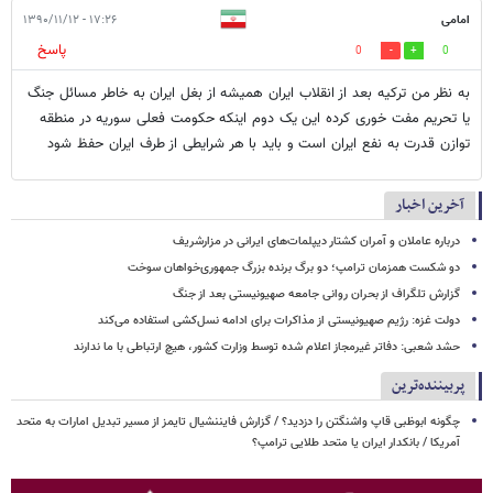
امامی
۱۷:۲۶ - ۱۳۹۰/۱۱/۱۲
پاسخ
0
0
به نظر من ترکیه بعد از انقلاب ایران همیشه از بغل ایران به خاطر مسائل جنگ
یا تحریم مفت خوری کرده این یک دوم اینکه حکومت فعلی سوریه در منطقه
توازن قدرت به نفع ایران است و باید با هر شرایطی از طرف ایران حفظ شود
آخرین اخبار
درباره عاملان و آمران کشتار دیپلمات‌های ایرانی در مزارشریف
دو شکست همزمان ترامپ؛ دو برگ برنده بزرگ جمهوری‌خواهان سوخت
گزارش تلگراف از بحران روانی جامعه صهیونیستی بعد از جنگ
دولت غزه: رژیم صهیونیستی از مذاکرات برای ادامه نسل‌کشی استفاده می‌کند
حشد شعبی: دفاتر غیرمجاز اعلام شده توسط وزارت کشور، هیچ ارتباطی با ما ندارند
پربیننده‌ترین
چگونه ابوظبی قاپ واشنگتن را دزدید؟ / گزارش فایننشیال تایمز از مسیر تبدیل امارات به متحد
آمریکا / بانکدار ایران یا متحد طلایی ترامپ؟