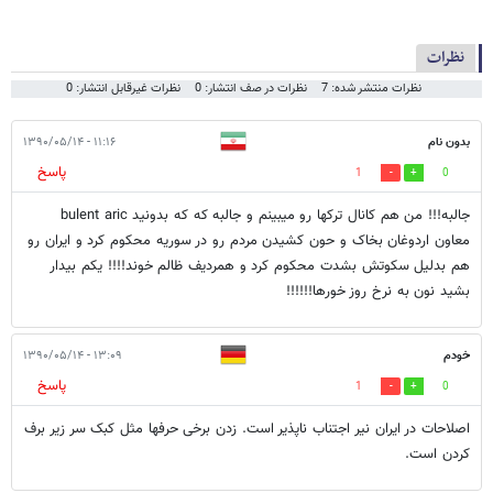
نظرات
نظرات منتشر شده: 7
نظرات در صف انتشار: 0
نظرات غیرقابل انتشار: 0
بدون نام
۱۱:۱۶ - ۱۳۹۰/۰۵/۱۴
پاسخ
1
0
جالبه!!! من هم کانال ترکها رو میبینم و جالبه که که بدونید bulent aric
معاون اردوغان بخاک و حون کشیدن مردم رو در سوریه محکوم کرد و ایران رو
هم بدلیل سکوتش بشدت محکوم کرد و همردیف ظالم خوند!!!! یکم بیدار
بشید نون به نرخ روز خورها!!!!!!
خودم
۱۳:۰۹ - ۱۳۹۰/۰۵/۱۴
پاسخ
1
0
اصلاحات در ایران نیر اجتناب ناپذیر است. زدن برخی حرفها مثل کبک سر زیر برف
کردن است.