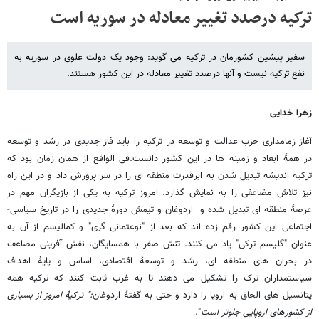
ترکیه درصدد تغییر معادله در سوریه است
سفیر پیشین کشورمان در ترکیه می گوید: وجود یک دولت علوی در سوریه به
نفع ترکیه نیست و آنها درصدد تغییر معادله در این کشور هستند.
زهرا خدایی
آغاز زمامداری حزب عدالت و توسعه در ترکیه را باید فاز جدیدی در رشد و توسعه
در همۀ ابعاد و زمینه ها در این کشور دانست.فی الواقع از همان زمان بود که
ترکیه اندیشه تبدیل شدن به ابرقدرت منطقه ای را در سر پرورش داد و در این راه
نیز تلاش مضاعفی را به نمایش گذارد. امروز ترکیه به یکی از بازیگران مهم در
عرصۀ منطقه ای تبدیل شده و اردوغان و تیمش دورۀ جدیدی را در تاریخ سیاسی-
اجتماعی این کشور رقم زده اند که بعد از "نوعثمانی گری" و کمالیسم از آن به
عنوان "گلیسم ترکی" یاد می کنند. تنش صفر با همسایگان، نقش آفرینی مضاعف
در بحران های منطقه ای، رشد و توسعۀ اقتصادی، اساس و پایۀ اهداف
سیاستمداران ترک را تشکیل می دهند تا به غرب ثابت کنند که ترکیه همه
پتانسیل های الحاق به اروپا را دارد و حتی به گفتۀ اردوغان
:" ترکیۀ امروز از بسیاری
از کشورهای اروپایی جلوتر است
".