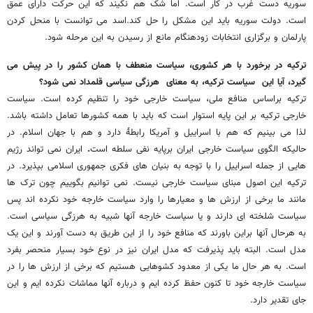
سوریه دست غرب در کار است. اما شک هم نکیند که این حرکت دارای عمق
است. دولت سوریه باید این مشکل را حل کند.اسد می توانست با منحل کردن
پارلمان و برگزاری انتخابات زودهنگام مانع از رسیدن به این مرحله شود.
ترکیه در برخورد با هر کشوری، سیاست منعطف با همان کشور را در پیش می
گیرد، آیا این سیاست ترکیه، به معنای هرزگی سیاسی قلمداد نمی شود؟
ترکیه براساس منافع ملی، سیاست خارجی خود را تنظیم کرده است. سیاست
خارجی ترکیه بر این پایه استوار است که باید با همه کشورها تعامل داشته باشد.
لذا می بینیم که هم با اسراییل و آمریکا رابطۀ دارد و هم با جهان اسلام. در
حالیکه الگوی سیاست خارجی ایران برپایه نفی سلطه است
.
ایران نمی تواند رژیم
هایی از جمله اسراییل را با توجه به بنیان های فکری جمهوری اسلامی بپذیرد. در
ترکیه این اصول مبنای سیاست خارجی نیست. نمی توانیم بگوییم چون ترک ها
مانند ما برخی از ارزش ها و معیارها را وارد سیاست خارجه خود نکرده اند پس
سیاست شلخته ای دارند و یا سیاست خارجه آنها شبیه به هرزگی سیاسی است.
به هرحال آنها براین باورند که منافع خود را از این طریق به دست آورند و این یک
مدل است. البته باید پذیرفت که مدل ایران نیز در نوع خود بسیار منحصر بفرد
است. به هر حال ما یکی از معدود کشوهایی هستیم که برخی از ارزش ها را در
سیاست خارجه خود تا کنون حفظ کرده ایم و درباره آنها مماشات نکرده ایم و این
جای تقدیر دارد.