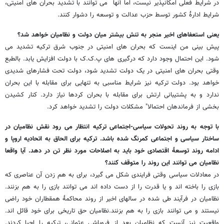
در شرایط فعلی امکانپذیر نیست، اما آنها می توانند با تشدید بحران های امنیتی،
شرایط ادارۀ کشور توسط حزب عدالت و توسعه را دشوار کنند.
یعنی استعفاهای اخیر منجر به تنش بیشتر میان دولت و نظامیان خواهد شد؟
پیش بینی من اینست که بحران های امنیتی در جنوب شرق ترکیه تشدید می
شود. این احتمال وجود دارد که درگیری های پ.ک.ک با دولت افزایش یابد. بالطبع
وقتی بحران های امنیتی در یک دولت تشدید شود، دولت تحت فشارهای شدیدی
خواهد بود.
دولت ترکیه نیز شرایط مناسبی به تنهایی برای مقابله با این بحران
ندارد و به پشتیبانی ارتش برای مقابله با بحران کردها نیاز دارد. کنار کشیدن
بخشی از فرماندهان احتمالا" مشکلات دولت را تشدید خواهد کرد.
با توجه به روند تحولات سیاسی-اجتماعی ترکیه انتظار می رود نقش نظامیان در
ساختار سیاسی و اجتماعی کمرنگ شده باشد. ترکیه برای الحاق به اتحادیه اروپا و
ادامه روند توسعۀ اقتصادی خود باید به اصلاحات مورد نظر تن در دهد. آیا واقعا
نظامیان می توانند این روند را متوقف کنند؟
در معادلات سیاسی وقتی فرایندی شکل می گیرد، برای به هم زدن آن عناصری که
بازی را باخته اند و یا قدرت را از دست داده اند می توانند بازی را به هم بزنند.
نظامیان در فرآیند طی شده در سالهای اخیر از روند محاکمۀ همقطاران خود راضی
نیستند و می توانند بازی را به هم بزنند.نظامیان حق تاریخی برای خود قائل اند.
واقعیت نیز آنست که نظامیان بعد از فروپاشی عثمانی، ترکیه را احیا کردند.