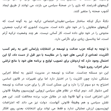
گروههای قدرتمند که بازی را در صحنۀ سیاسی می بازند، می توانند از طریق ایجاد
آشوب صحنه را متغیر کنند.
نکتۀ دیگر اینکه ساختار سیاسی-عقیدتی-اجتماعی ترکیه نیز به گونه است که
گروههای متفاوتی را در خود جای داده است. مدیریت کشوری که ترکیب جمعیتی
متنوعی را در خود جای داده است، کار آسانی نیست. هر چند وضعیت ترکیه آرام
است، اما پتانسیل زیادی برای ناآرامی دارد.
با توجه به اینکه حزب عدالت و توسعه در انتخابات پارلمانی اخیر به رغم کسب
اکثریت، تعدادی از کرسی های خود را در مقایسه با دور قبل از دست داد، آیا این
احتمال وجود دارد که اردوغان برای تصویب لوایح و برنامه های خود با مانع تراشی
سایر احزاب روبرو شود؟
این دو مسئله جداست. عدالت و توسعه در مدیریت کشور به لحاظ اجرایی
مشکلی ندارد چون اکثریت را در اختیار دارد اما برای تغییرات در قانون اساسی
احتیاج به دو سوم آرا را دارد و این ممکن است کار را برای حزب عدالت و توسعه
کمی دشوار کند. دوم اینکه در نظام های سیاسی اروپایی اپوزیسیون وظیفۀ قانونی
اش اعتراض است و آنها قانونا باید در مقابل حزب برنده مخالفت کنند. این هم
نقش سیاسی و هم وظیفۀ قانونی آنهاست. دولت نیز می داند که اعتراضات
اپوزیسیون ارزش عملیاتی ندارد و فقط می تواند برای انتخابات بعدی روی افکار