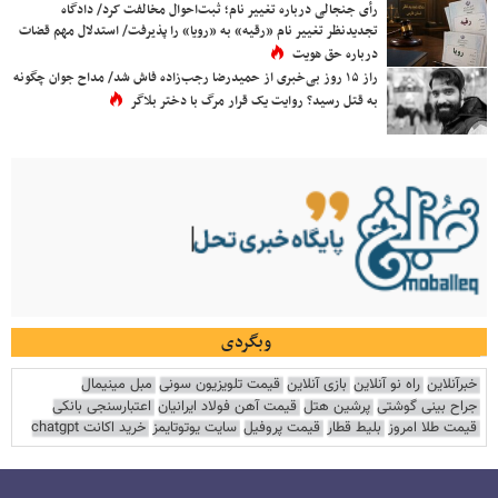
رأی جنجالی درباره تغییر نام؛ ثبت‌احوال مخالفت کرد/ دادگاه
تجدیدنظر تغییر نام «رقیه» به «رویا» را پذیرفت/ استدلال مهم قضات
درباره حق هویت
راز ۱۵ روز بی‌خبری از حمیدرضا رجب‌زاده فاش شد/ مداح جوان چگونه
به قتل رسید؟ روایت یک قرار مرگ با دختر بلاگر
وبگردی
خبرآنلاین
راه نو آنلاین
بازی آنلاین
قیمت تلویزیون سونی
مبل مینیمال
جراح بینی گوشتی
پرشین هتل
قیمت آهن فولاد ایرانیان
اعتبارسنجی بانکی
قیمت طلا امروز
بلیط قطار
قیمت پروفیل
سایت یوتوتایمز
خرید اکانت chatgpt