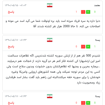
محمد
۰۷:۰۳ - ۱۳۹۰/۰۵/۱۵
پاسخ
1
0
دنیا داره یه سره فریاد میزنه اسد باید بره اونوقت شما می گید اسد می مونه و
اصلاحات می کنه. تا حالا 2000 هزار نفر کشته شدند آقا
یسنا
۰۷:۴۳ - ۱۳۹۰/۰۵/۱۷
پاسخ
0
1
شنیدم 500 نفر هم از از ارتش سوریه کشته شدندپس اگه تظاهرات مسالمت
امیز این ارتشیهارا کی کشته فکر کنم هر دو گروه دارند از خجالت هم درمیایند
..بیجاره بحرین و یمنیها که تظاهراتشان بدون خشونت وبدون سلاح است ولی
کسی به این مردم توجه نمیکند ولی همه کشورهای اروپایی وامریکا وغیره
خودشان را برای سوریه خفه میکنندالبته این راهم باید گفت بشار اسد طرفدارن
زیاد ومحبوبیت دارد
یسنا
۰۷:۴۳ - ۱۳۹۰/۰۵/۱۷
پاسخ
0
0