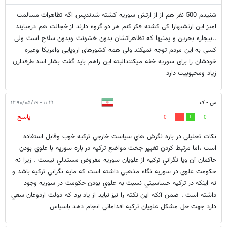
شنیدم 500 نفر هم از از ارتش سوریه کشته شدندپس اگه تظاهرات مسالمت
امیز این ارتشیهارا کی کشته فکر کنم هر دو گروه دارند از خجالت هم درمیایند
..بیجاره بحرین و یمنیها که تظاهراتشان بدون خشونت وبدون سلاح است ولی
کسی به این مردم توجه نمیکند ولی همه کشورهای اروپایی وامریکا وغیره
خودشان را برای سوریه خفه میکنندالبته این راهم باید گفت بشار اسد طرفدارن
زیاد ومحبوبیت دارد
س - ک
۱۱:۲۱ - ۱۳۹۰/۰۵/۱۹
پاسخ
0
0
نکات تحليلي در باره نگرش هاي سياست خارجي ترکيه خوب وقابل استفاده
است ،‌اما مرتبط کردن تغيير جخت مواضع ترکيه در باره سوريه با علوي بودن
حاکمان آن ويا نگراني ترکيه از علويان سوريه مفروض مستدلي نيست . زيرا نه
حکومت علوي در سوريه نگاه مذهبي داشته است که مايه نگراني ترکيه باشد و
نه اينکه در ترکيه حساسيتي نسبت به علوي بودن حکومت در سوريه وجود
داشته است . ضمن آنکه اين نکته را نيز نبايد از ياد برد که دولت اردوغان سعي
دارد جهت حل مشکل علويان ترکيه اقداماتي انجام دهد باسپاس