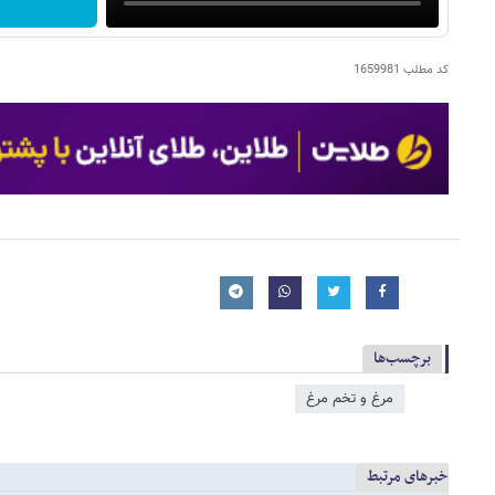
کد مطلب
1659981
برچسب‌ها
مرغ و تخم مرغ
خبرهای مرتبط