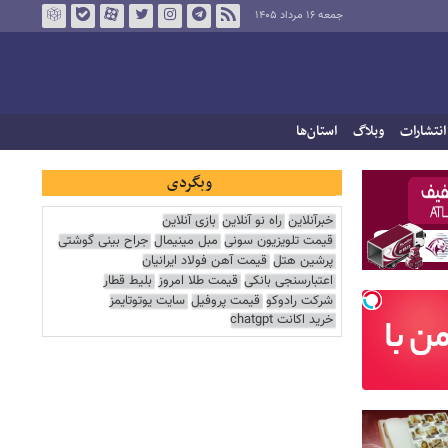
جمعه ۱۶ مرداد ۱۴۰۵
انتشارات
وبلاگ
استان‌ها
وبگردی
خبرآنلاین
راه نو آنلاین
بازی آنلاین
قیمت تلویزیون سونی
مبل مینیمال
جراح بینی گوشتی
پرشین هتل
قیمت آهن فولاد ایرانیان
اعتبارسنجی بانکی
قیمت طلا امروز
بلیط قطار
شرکت رادوکو
قیمت پروفیل
سایت یوتوتایمز
خرید اکانت chatgpt