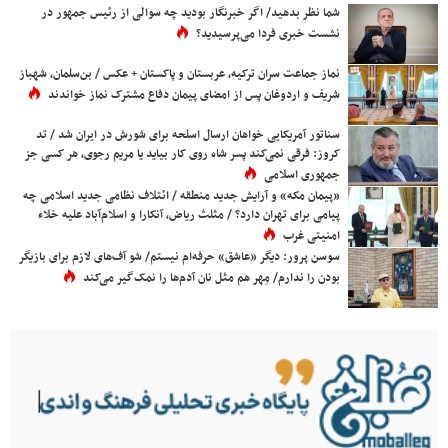
شما نظر بدهید/ اگر خبرنگار بودید چه سوالی از رئیس جمهور در
نشست خبری فردا می‌پرسیدید؟
نماز جماعت سران ترکیه، عربستان و پاکستان + عکس / بن‌سلمان، شهباز
شریف و اردوغان پس از امضای پیمان دفاع مشترک نماز خواندند
سناتور آمریکایی خواهان ارسال اسلحه برای شورش در ایران شد / تد
کروز: فرقی نمی‌کند پسر شاه روی کار بیاید یا مریم رجوی، هر کسی جز
جمهوری اسلامی
«پیمان مکه» و آرایش جدید منطقه / ائتلاف نظامی جدید اسلامی چه
پیامی برای تهران دارد؟ / مثلث ریاض، آنکارا و اسلام‌آباد علیه خلاء
امنیتی غرب
سوسن پرور: دیگر «عاشق» حرفه‌ام نیستم/ شو آف‌های لازم برای بازیگر
بودن را ندارم/ مِهر هم مثل نان آدم‌ها را نمک‌گیر می‌کند