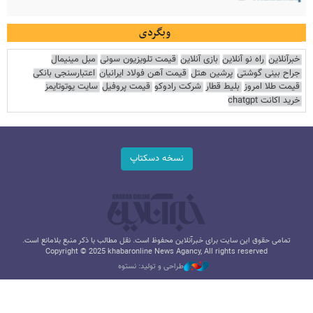
وبگردی
خبرآنلاین
راه نو آنلاین
بازی آنلاین
قیمت تلویزیون سونی
مبل مینیمال
جراح بینی گوشتی
پرشین هتل
قیمت آهن فولاد ایرانیان
اعتبارسنجی بانکی
قیمت طلا امروز
بلیط قطار
شرکت رادوکو
قیمت پروفیل
سایت یوتوتایمز
خرید اکانت chatgpt
نسخه دسکتاپ
تمامی حقوق این سایت برای خبرآنلاین محفوظ است. نقل مطالب با ذکر منبع بلامانع است.
Copyright © 2025 khabaronline News Agancy, All rights reserved
طراحی و تولید: نستوه