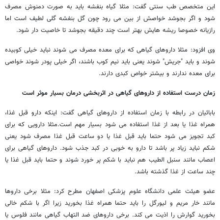
این متخصص طب سنتی گفت: مثلا گیاه بنفشه باید به صورت دمنوش مصرف
شود و اگر بجوشد خواصش از بین می رود چون گل بنفشه گلی لطیف است اما
رازیانه خصوصا ریشه هایش بهتر است چند دقیقه بجوشد تا خاصیت دار شود.
وی افزود: مثلا داروهای گیاهی که برای معده مصرف می شوند نباید خیلی کوبیده
شوند و باید "جریش" شوند یعنی باید نیم کوب باشند، اگر خیلی پودر شوند خواصی
برای معده ندارند و بیشتر خواص کبدی دارند.
زمان درست استفاده از داروهای گیاهی در اثربخشی درمان بسیار موثر است
بابائیان در رابطه با زمان استفاده از داروهای گیاهی گفت: اینکه دارو قبل غذا،
همراه غذا یا بعد از غذا استفاده می شود بسیار مهم است.مثلا دارویی که برای
کبد تجویز می شود حتما باید قبل غذا یا دو ساعت قبل غذا مصرف شود یعنی
شکم نباید زیاد پر باشد تا دارو به خوبی در کبد جذب شود. داروهای گیاهی برای
اعصاب مانند سنبل الطیب هم نباید با شکم پر خورد شوند و حتما باید قبل غذا یا
چند ساعت از غذا گذشته باشد.
عضو هیئت علمی دانشگاه علوم پزشکی اصفهان مطرح کرد: مثلا برخی داروها
مانند خار مریم و لیورگل را باید حتما همراه غذا بخورید زیرا اگر با شکم خالی
بخورید گوارش را اذیت می کند. برخی داروهای ضد التهاب گیاهی مانند فلوس یا