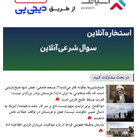
در بحث مشارکت کنید
شیخ‌نشین‌ها چگونه فکر می‌کنند؟/ مسجدجامعی: عمان تنها شیخ‌نشینی
است که نگاه متفاوتی به ایران دارد/ عربستان برادر بزرگ‌تر نیست؛
قدرت مسلط خلیج فارس است
ابوالفتح: برای ترامپ مهم نیست تاج بر سر کار باشد یا عمامه/ آمریکا به
دنبال تغییر حکومت نیست/ عمان و عربستان در توقف حملات نقش
داشتند
سازمان وظیفه عمومی فراجا درباره معافیت سربازان فراری اطلاعیه داد