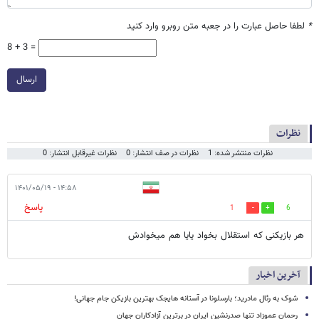
*
لطفا حاصل عبارت را در جعبه متن روبرو وارد کنید
8 + 3 =
ارسال
نظرات
نظرات منتشر شده: 1
نظرات در صف انتشار: 0
نظرات غیرقابل انتشار: 0
۱۴:۵۸ - ۱۴۰۱/۰۵/۱۹
پاسخ
1
6
هر بازیکنی که استقلال بخواد یایا هم میخوادش
آخرین اخبار
شوک به رئال مادرید؛ بارسلونا در آستانه هایجک بهترین بازیکن جام جهانی!
رحمان عموزاد تنها صدرنشین ایران در برترین آزادکاران جهان