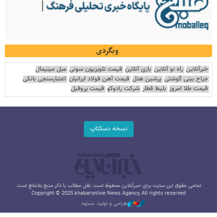
وبگردی
خبرآنلاین
راه نو آنلاین
بازی آنلاین
قیمت تلویزیون سونی
مبل مینیمال
جراح بینی گوشتی
پرشین هتل
قیمت آهن فولاد ایرانیان
اعتبارسنجی بانکی
قیمت طلا امروز
بلیط قطار
شرکت رادوکو
قیمت پروفیل
نسخه دسکتاپ
تمامی حقوق این سایت برای خبرآنلاین محفوظ است. نقل مطالب با ذکر منبع بلامانع است.
Copyright © 2025 khabaronline News Agancy, All rights reserved
طراحی و تولید: نستوه