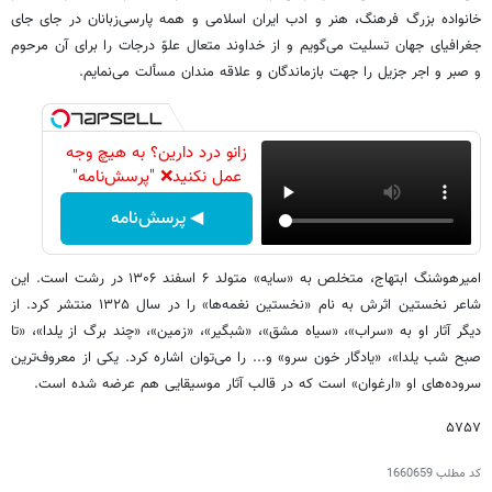
خانواده بزرگ فرهنگ، هنر و ادب ایران اسلامی و همه پارسی‌زبانان در جای جای
جغرافیای جهان تسلیت می‌گویم و از خداوند متعال علوّ درجات را برای آن مرحوم
و صبر و اجر جزیل را جهت بازماندگان و علاقه مندان مسألت می‌نمایم.
زانو درد دارین؟ به هیچ وجه
عمل نکنید❌ "پرسش‌نامه"
◀ پرسش‌نامه
امیرهوشنگ ابتهاج، متخلص به «سایه» متولد ۶ اسفند ۱۳۰۶ در رشت است. این
شاعر نخستین اثرش به نام «نخستین نغمه‌ها» را در سال ۱۳۲۵ منتشر کرد. از
دیگر آثار او به «سراب»، «سیاه مشق»، «شبگیر»، «زمین»، «چند برگ از یلدا»، «تا
صبح شب یلدا»، «یادگار خون سرو» و... را می‌توان اشاره کرد. یکی از معروف‌ترین
سروده‌های او «ارغوان» است که در قالب آثار موسیقایی هم عرضه شده است.
۵۷۵۷
کد مطلب
1660659