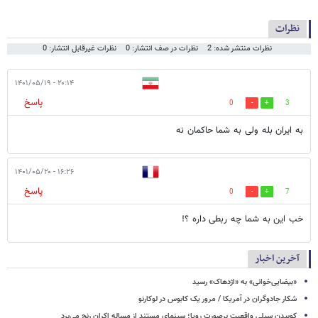
نظرات
نظرات منتشر شده: 2
نظرات در صف انتشار: 0
نظرات غیرقابل انتشار: 0
۲۰:۱۴ - ۱۴۰۱/۰۵/۱۹
پاسخ
0
3
به ایران بله ولی به شما حاکمان نه
۱۶:۲۶ - ۱۴۰۱/۰۵/۲۰
پاسخ
0
7
خب این به شما چه ربطی داره ؟!
آخرین اخبار
«بیضایی‌خوانی» به «اژدهاک» رسید
شکار جادوگران در آمریکا / مرور یک کابوس در لوکارنو
کوبیدن سیلی واقعیت برصورت رویا؛ سینمای مستند از مساله اکران رنج می‌برد