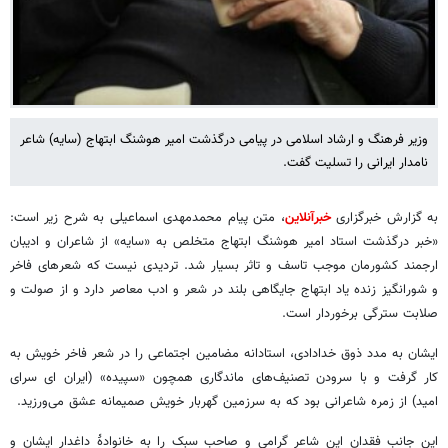
وزیر فرهنگ و ارشاد اسلامی در پیامی درگذشت امیر هوشنگ ابتهاج (سایه) شاعر
نامدار ایرانی را تسلیت گفت.
به گزارش خبرگزاری
خبرآنلاین
، متن پیام محمدمهدی اسماعیلی به شرح زیر است:
«خبر درگذشت استاد امیر هوشنگ ابتهاج متخلص به «سایه» از شاعران و ادیبان
ارجمند کشورمان موجب تاسف و تاثر بسیار شد. تردیدی نیست که شعرهای فاخر
و شورانگیز زنده یاد ابتهاج جایگاهی بلند در شعر و ادب معاصر دارد و از صولت و
صلابت سترگی برخوردار است.
ایشان به مدد ذوق خدادادی، استادانه مضامین اجتماعی‌ را در شعر فاخر خویش به
کار گرفت و با سرودن تصنیف‌های ماندگاری همچون «سپیده» (ایران ای سرای
امید) از زمره شاعرانی بود که به سرزمین گهربار خویش صمیمانه عشق می‌ورزید.
این جانب فقدان این شاعر گرامی و صاحب سبک را به خانوادۀ داغدار ایشان و