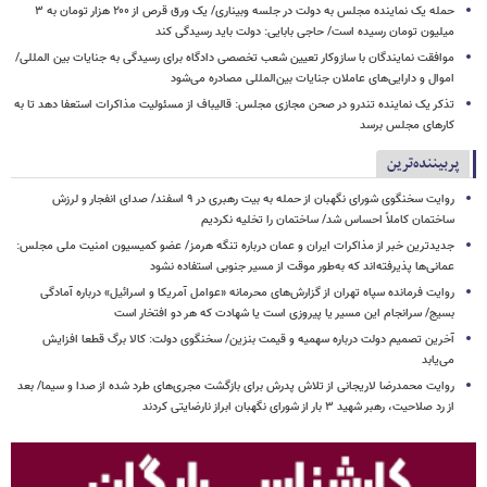
حمله یک نماینده مجلس به دولت در جلسه وبیناری/ یک ورق قرص از ۲۰۰ هزار تومان به ۳
میلیون تومان رسیده است/ حاجی بابایی: دولت باید رسیدگی کند
موافقت نمایندگان با سازوکار تعیین شعب تخصصی دادگاه برای رسیدگی به جنایات بین المللی/
اموال و دارایی‌های عاملان جنایات بین‌المللی مصادره می‌شود
تذکر یک نماینده تندرو در صحن مجازی مجلس: قالیباف از مسئولیت مذاکرات استعفا دهد تا به
کارهای مجلس برسد
پربیننده‌ترین
روایت سخنگوی شورای نگهبان از حمله به بیت رهبری در ۹ اسفند/ صدای انفجار و لرزش
ساختمان کاملاً احساس شد/ ساختمان را تخلیه نکردیم
جدیدترین خبر از مذاکرات ایران و عمان درباره تنگه هرمز/ عضو کمیسیون امنیت ملی مجلس:
عمانی‌ها پذیرفته‌اند که به‌طور موقت از مسیر جنوبی استفاده نشود
روایت فرمانده سپاه تهران از گزارش‌های محرمانه «عوامل آمریکا و اسرائیل» درباره آمادگی
بسیج/ سرانجام این مسیر یا پیروزی است یا شهادت که هر دو افتخار است
آخرین تصمیم دولت درباره سهمیه و قیمت بنزین/ سخنگوی دولت: کالا برگ قطعا افزایش
می‌یابد
روایت محمدرضا لاریجانی از تلاش پدرش برای بازگشت مجری‌های طرد شده از صدا و سیما/ بعد
از رد صلاحیت، رهبر شهید ۳ بار از شورای نگهبان ابراز نارضایتی کردند