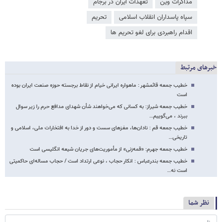
مذاکرات وین
تعهدات ایران در برجام
سپاه پاسداران انقلاب اسلامی
تحریم
اقدام راهبردی برای لغو تحریم‌ ها
خبرهای مرتبط
خطیب جمعه قائمشهر : ماهواره ایرانی خیام از نقاط برجسته حوزه صنعت ایران بوده
است
خطیب جمعه شیراز: به کسانی که می‌خواهند شأن شهدای مدافع حرم را زیر سوال
ببرند ، می‌گوییم…
خطیب جمعه قم : نادان‌ها، مغزهای سست و دور از خدا به افتخارات ملی، اسلامی و
تاریخی…
خطیب جمعه جهرم: «قمه‌زنی» از مأموریت‌های جریان شیعه انگلیسی است
خطیب جمعه بندرعباس : انکار حجاب ، نوعی ارتداد است / حجاب مساله‌ای حاکمیتی
است نه…
نظر شما