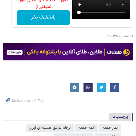
صورت (قیمت رو ببینی باور
نمیکنی!)
باتخفیف بخر
کد مطلب
1661259
برچسب‌ها
نماز جمعه
ائمه جمعه
برجام توافق هسته ای ایران