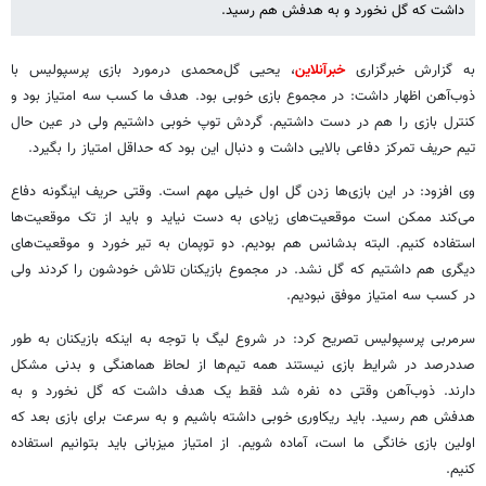
داشت که گل نخورد و به هدفش هم رسید.
به گزارش خبرگزاری
خبرآنلاین
، یحیی گل‌محمدی درمورد بازی پرسپولیس با
ذوب‌آهن اظهار داشت: در مجموع بازی خوبی بود. هدف ما کسب سه امتیاز بود و
کنترل بازی را هم در دست داشتیم‌. گردش توپ خوبی داشتیم ولی در عین حال
تیم حریف تمرکز دفاعی بالایی داشت و دنبال این بود که حداقل امتیاز را بگیرد.
وی افزود: در این بازی‌ها زدن گل اول خیلی مهم است. وقتی حریف اینگونه دفاع
می‌کند ممکن است موقعیت‌های زیادی به دست نیاید و باید از تک موقعیت‌ها
استفاده کنیم. البته بدشانس هم بودیم. دو توپمان به تیر خورد و موقعیت‌های
دیگری هم داشتیم که گل‌ نشد. در مجموع بازیکنان تلاش خودشون را کردند ولی
در کسب سه امتیاز موفق نبودیم.
سرمربی پرسپولیس تصریح کرد: در شروع لیگ با توجه به اینکه بازیکنان به طور
صددرصد در شرایط بازی نیستند همه تیم‌ها از لحاظ هماهنگی و بدنی مشکل
دارند. ذوب‌آهن وقتی ده نفره شد فقط یک هدف داشت که گل نخورد و به
هدفش هم رسید. باید ریکاوری خوبی داشته باشیم و به سرعت برای بازی بعد که
اولین بازی خانگی ما است، آماده شویم. از امتیاز میزبانی باید بتوانیم استفاده
کنیم.