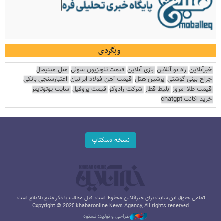
وبگردی
خبرآنلاین
راه نو آنلاین
بازی آنلاین
قیمت تلویزیون سونی
مبل مینیمال
جراح بینی گوشتی
پرشین هتل
قیمت آهن فولاد ایرانیان
اعتبارسنجی بانکی
قیمت طلا امروز
بلیط قطار
شرکت رادوکو
قیمت پروفیل
سایت یوتوتایمز
خرید اکانت chatgpt
نسخه دسکتاپ
تمامی حقوق این سایت برای خبرآنلاین محفوظ است. نقل مطالب با ذکر منبع بلامانع است.
Copyright © 2025 khabaronline News Agancy, All rights reserved
طراحی و تولید: نستوه