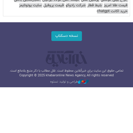
قیمت طلا امروز
بلیط قطار
شرکت رادوکو
قیمت پروفیل
سایت یوتوتایمز
خرید اکانت chatgpt
نسخه دسکتاپ
تمامی حقوق این سایت برای خبرآنلاین محفوظ است. نقل مطالب با ذکر منبع بلامانع است.
Copyright © 2025 khabaronline News Agancy, All rights reserved
طراحی و تولید: نستوه