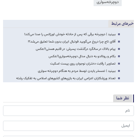
دوچرخه‌سواری
خبرهای مرتبط
ببینید | دوچرخه برقی که پس از حادثه خودش اورژانس را صدا می‌کند!
آقای تاج چرا دروغ می‌گویید فوتبال ایران بدون شما تعلیق می‌شد؟!
پیام بالاک در سالگرد درگذشت پسرش: در قلبم هستی!/عکس
بکام و رونالدو به دنبال مدال دوچرخه‌سواری!/عکس
تصاویر | رقابت دختران نوجوان روی پیست اسکیت
ببینید | تمسخر بایدن توسط مردم به هنگام دوچرخه سواری
تعداد ورزشکاران اعزامی ایران به بازی‌های کشورهای اسلامی به تفکیک رشته
نظر شما