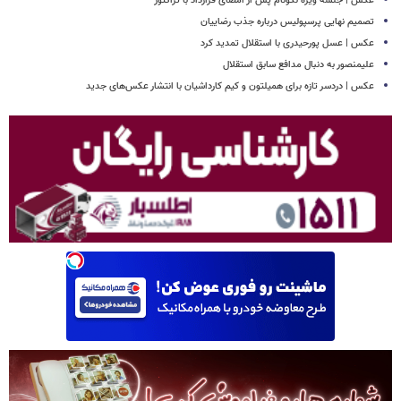
عکس | جلسه ویژه نکونام پس از امضای قرارداد با تراکتور
تصمیم نهایی پرسپولیس درباره جذب رضاییان
عکس | عسل پورحیدری با استقلال تمدید کرد
علیمنصور به دنبال مدافع سابق استقلال
عکس | دردسر تازه برای همیلتون و کیم کارداشیان با انتشار عکس‌های جدید