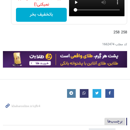
نمیکنی!)
باتخفیف بخر
258 258
کد مطلب
1662474
برچسب‌ها