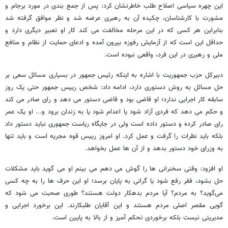
این چهره سیاسی اصلاح طلب خاطرنشان کرد: پس از جمع بندی در مورد برجام و
مشورت با کارشناسان، چکیده آن به رهبری عرضه شد و نظر موافق گرفته شد
بنابراین هر کسی که در این مرحله مخالفت می کند کار او تعبیر دیگری دارد و
حداقل این است که از آزمایش رفوزه بیرون آمده و ادعای حمایت از نظام و منافع
ملی و رهبری در این فرد، واقعی نبوده است.
دبیرکل حزب جمهوریت با اشاره به اینکه رئیس جمهور در بسیاری مسائل سعی بر
حل مسائل به روش دستوری دارد، ادامه داد: شخص رییس جمهور حتی یک روز
سابقه کار اجرایی ندارد؛ او قاضی بود و قاضی دستور می دهد و رای صادر می کند
و حکم می دهد که فردی آزاد شود یا اعدام شود یا به زندان برود و... او یک عمر
رای صادر کرده و دستور داده است ولی در جایگاه ریاست جمهوری نباید دستور داد
بلکه باید نظرات را گرفت و عمل کرد. او امروز رییس قوه مجریه است و باید تنها
به وزرای خود دستور بدهد و از آن ها عمل بخواهد.
او افزود: وقتی سخنرانی ها را گوش می دهم می بینم او می گوید باید مشکلات
حل بشود، فقر رفع شود یا گرانی به پایان برسد؛ او این حرف ها را به چه کسی
می‌گوید؟ به مردم؟ آیا مردم بدهکار دولت هستند؟ طوری صحبت می شود که
گویی مقصر اصلی مردم هستند و این آقایان طلبکارند. این برخورد اجرایی و
مدیریتی نیست بلکه برخوردی تحکم آمیز و از بالا به پایین است.