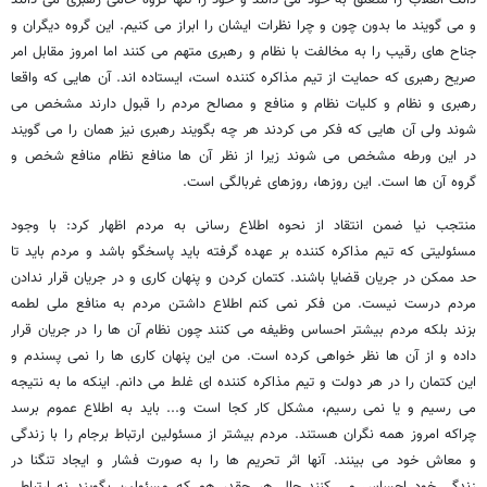
دانگ انقلاب را متعلق به خود می دانند و خود را تنها گروه حامی رهبری می دانند
و می گویند ما بدون چون و چرا نظرات ایشان را ابراز می کنیم. این گروه دیگران و
جناح های رقیب را به مخالفت با نظام و رهبری متهم می کنند اما امروز مقابل امر
صریح رهبری که حمایت از تیم مذاکره کننده است، ایستاده اند. آن هایی که واقعا
رهبری و نظام و کلیات نظام و منافع و مصالح مردم را قبول دارند مشخص می
شوند ولی آن هایی که فکر می کردند هر چه بگویند رهبری نیز همان را می گویند
در این ورطه مشخص می شوند زیرا از نظر آن ها منافع نظام منافع شخص و
گروه آن ها است. این روزها، روزهای غربالگی است.
منتجب نیا ضمن انتقاد از نحوه اطلاع رسانی به مردم اظهار کرد: با وجود
مسئولیتی که تیم مذاکره کننده بر عهده گرفته باید پاسخگو باشد و مردم باید تا
حد ممکن در جریان قضایا باشند. کتمان کردن و پنهان کاری و در جریان قرار ندادن
مردم درست نیست. من فکر نمی کنم اطلاع داشتن مردم به منافع ملی لطمه
بزند بلکه مردم بیشتر احساس وظیفه می کنند چون نظام آن ها را در جریان قرار
داده و از آن ها نظر خواهی کرده است. من این پنهان کاری ها را نمی پسندم و
این کتمان را در هر دولت و تیم مذاکره کننده ای غلط می دانم. اینکه ما به نتیجه
می رسیم و یا نمی رسیم، مشکل کار کجا است و... باید به اطلاع عموم برسد
چراکه امروز همه نگران هستند. مردم بیشتر از مسئولین ارتباط برجام را با زندگی
و معاش خود می بینند. آنها اثر تحریم ها را به صورت فشار و ایجاد تنگنا در