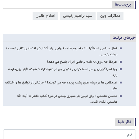
برچسب‌ها
مذاکرات وین
سیدابراهیم رئیسی
اصلاح طلبان
خبرهای مرتبط
فعال سیاسی اصولگرا : لغو تحریم ها به تنهایی برای گشایش اقتصادی کافی نیست /
دولت رئیسی…
آمریکا چه روزی به نامه برجامی ایران پاسخ می دهد؟
چرا اصولگرایان بر سر امضا کردن و نکردن برجام دعوا دارند؟/ شبکه افق: وزیرخارجه
باید…
آمریکایی ها در «پیام های پشت پرده» چه می گویند؟ / جزئیاتی از توافق ها و اختلاف
های…
محسن هاشمی : برای اولین بار ممیزی رسمی در مورد کتاب خاطرات آیت الله
هاشمی اتفاق افتاد…
نظر شما