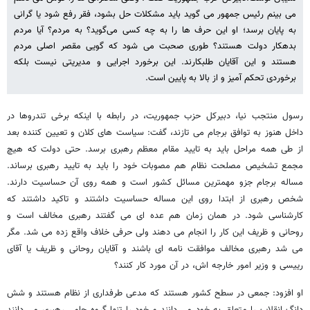
می بینم رئیس جمهور می گوید باید مشکلات حل بشود، فقر رفع شود یا گرانی
به پایان برسد؛ او این حرف ها را به چه کسی می‌گوید؟ به مردم؟ آیا مردم
بدهکار دولت هستند؟ طوری صحبت می شود که گویی مقصر اصلی مردم
هستند و این آقایان طلبکارند. این برخورد اجرایی و مدیریتی نیست بلکه
برخوردی تحکم آمیز و از بالا به پایین است.
رسول منتجب نیا، دبیرکل حزب جمهوریت، در رابطه با اینکه برخی تندروها در
داخل هنوز به توافق برجام می تازند، گفت: سیاست های کلان و تعیین کننده بعد
از طی همه مراحل باید به تایید مقام معظم رهبری برسد. حتی دولت که هیچ
مجمع تشخیص مصلحت نظام هم مصوبات خود را باید به تایید رهبری برساند.
مساله برجام جزو مهمترین مسائل کشور است و همه روی آن حساسیت دارند.
شخص رهبری از ابتدا روی این مساله حساسیت داشتند و تاکید داشتند که
کارشناسی شود. در همان زمان هم عده ای می گفتند رهبری مخالف است و
روحانی و ظریف این کار را انجام می دهند ولی حرفی خلاف واقع زده می شد. مگر
می شد رهبری مخالف موافقت نامه ای باشند و آقایان روحانی و ظریف یا آقای
رییسی و وزیر امور خارجه اش، در آن مورد کار کنند؟
او افزود: جمعی در سطح کشور هستند که مدعی طرفداری از نظام هستند و شش