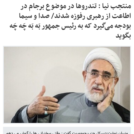
منتجب نیا : تندروها در موضوع برجام در
اطاعت از رهبری رفوزه شدند/ صدا و سیما
بودجه می‌گیرد که به رئیس جمهور بَه بَه چَه چَه
بگوید
منیبان نوشت:دبیرکل حزب جمهوریت گفت : وقتی سخنرانی ها را گوش می دهم