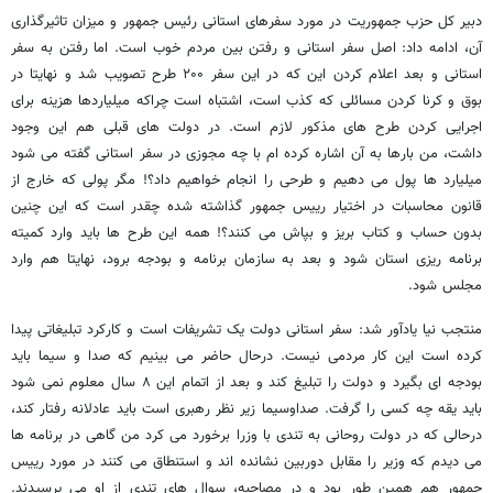
دبیر کل حزب جمهوریت در مورد سفرهای استانی رئیس جمهور و میزان تاثیرگذاری
آن، ادامه داد: اصل سفر استانی و رفتن بین مردم خوب است. اما رفتن به سفر
استانی و بعد اعلام کردن این که در این سفر ۲۰۰ طرح تصویب شد و نهایتا در
بوق و کرنا کردن مسائلی که کذب است، اشتباه است چراکه میلیاردها هزینه برای
اجرایی کردن طرح های مذکور لازم است. در دولت های قبلی هم این وجود
داشت، من بارها به آن اشاره کرده ام با چه مجوزی در سفر استانی گفته می شود
میلیارد ها پول می دهیم و طرحی را انجام خواهیم داد؟! مگر پولی که خارج از
قانون محاسبات در اختیار رییس جمهور گذاشته شده چقدر است که این چنین
بدون حساب و کتاب بریز و بپاش می کنند؟! همه این طرح ها باید وارد کمیته
برنامه ریزی استان شود و بعد به سازمان برنامه و بودجه برود، نهایتا هم وارد
مجلس شود.
منتجب نیا یادآور شد: سفر استانی دولت یک تشریفات است و کارکرد تبلیغاتی پیدا
کرده است این کار مردمی نیست. درحال حاضر می بینیم که صدا و سیما باید
بودجه ای بگیرد و دولت را تبلیغ کند و بعد از اتمام این ۸ سال معلوم نمی شود
باید یقه چه کسی را گرفت. صداوسیما زیر نظر رهبری است باید عادلانه رفتار کند،
درحالی که در دولت روحانی به تندی با وزرا برخورد می کرد من گاهی در برنامه ها
می دیدم که وزیر را مقابل دوربین نشانده اند و استنطاق می کنند در مورد رییس
جمهور هم همین طور بود و در مصاحبه، سوال های تندی از او می پرسیدند.