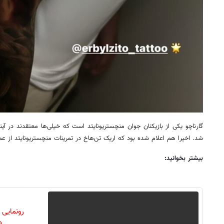
گارناچو یکی از بازیکنان جوان منچستریونایتد است که خیلی‌ها معتقدند در آ
شد. اخیرا هم اعلام شده بود که اریک تن‌هاخ در تمرینات منچستریونایتد از 
بیشتر بخوانید:
رونمایی
دن