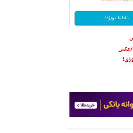
تخفیف ویژه!
س
رد/عکس
وزی!