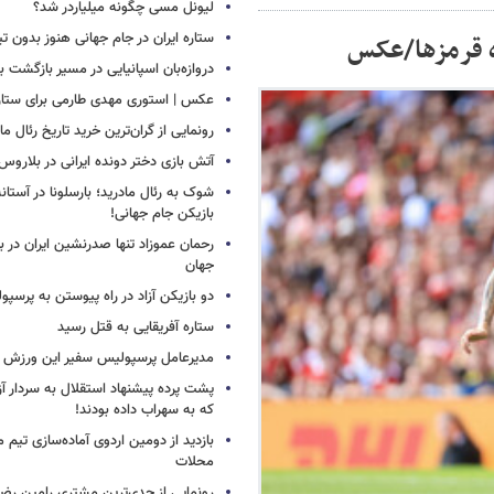
لیونل مسی چگونه میلیاردر شد؟
ستاره ایران در جام جهانی هنوز بدون ت
ه قرمزها/عکس
دروازه‌بان اسپانیایی در مسیر بازگشت ب
عکس | استوری مهدی طارمی برای ستاره 
رونمایی از گران‌ترین خرید تاریخ رئال ما
آتش بازی دختر دونده ایرانی در بلاروس
شوک به رئال مادرید؛ بارسلونا در آستا
بازیکن جام جهانی!
رحمان عموزاد تنها صدرنشین ایران در برت
جهان
دو بازیکن آزاد در راه پیوستن به پرسپ
ستاره آفریقایی به قتل رسید
مدیرعامل پرسپولیس سفیر این ورزش 
پشت پرده پیشنهاد استقلال به سردار آز
که به سهراب داده بودند!
بازدید از دومین اردوی آماده‌سازی تیم م
محلات
رونمایی از جدی‌ترین مشتری رامین رضا