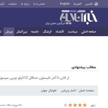
فارسی
العربية
English
تماس با ما
درباره ما
تبلیغات
آرشی
صفحه اصلی
سیاست
اقتصاد
فرهنگ
جامعه
بین‌الملل
ورزش
تا
مطالب پیشنهادی
از الان تا آخر تابستون حداقل 12کیلو چربی میسوزونی🧨
صفحه اصلی
اخبار ورزشی
فوتبال جهان
۲۷ مرداد ۱۴۰۱ - ۰۰:۱۰
۱ نفر