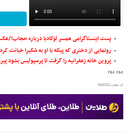
پست اینستاگرامی همسر لوکادیا درباره حجاب!/عک
رونمایی از دختری که پیکه با او به شکیرا خیانت ک
پروین خانه زعفرانیه را گرفت تا پرسپولیس بشود پیر
۲۵۸ ۲۵۸
کد مطلب
1663232