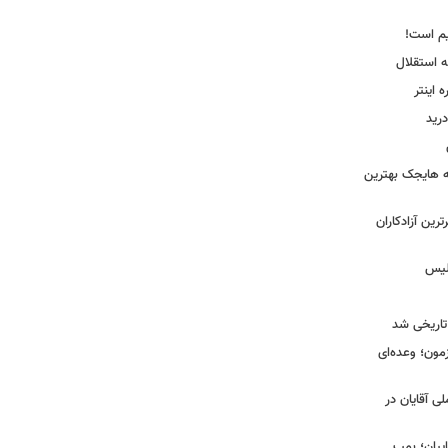
یم است!
ه استقلال
اینتر
درید
نه هایجک بهترین
رین آزادکاران
ولیس
تاریخی شد
مون؛ وعده‌ای
لی آقایان در
ییان؛ بمب