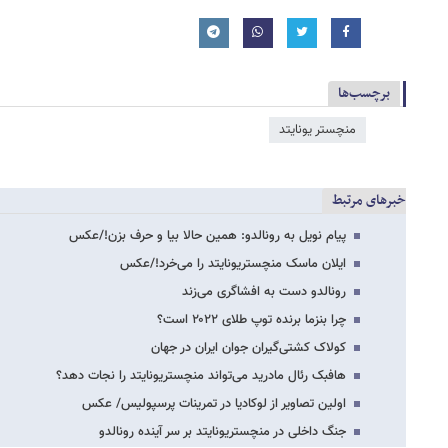
برچسب‌ها
منچستر یونایتد
خبرهای مرتبط
پیام نویل به رونالدو: همین حالا بیا و حرف بزن!/عکس
ایلان ماسک منچستریونایتد را می‌خرد!/عکس
رونالدو دست به افشاگری می‌زند
چرا بنزما برنده توپ طلای ۲۰۲۲ است؟
کولاک کشتی‌گیران جوان ایران در جهان
هافبک رئال مادرید می‌تواند منچستریونایتد را نجات دهد؟
اولین تصاویر از لوکادیا در تمرینات پرسپولیس/ عکس
جنگ داخلی در منچستریونایتد بر سر آینده رونالدو