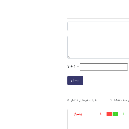
3 + 1 =
ارسال
 صف انتشار: 0
نظرات غیرقابل انتشار: 0
پاسخ
5
1