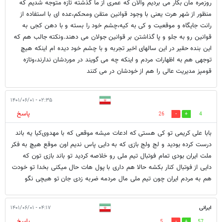
روزمره مان بکار می بردیم والان که عمری از ما گذشته تازه متوجه شدیم که
منظور از شهر هرت یعنی با وجود قوانین متقن ومحکم،عده ای با استفاده از
رانت جایگاه و موقعیت و کی به کیه،چشم خود را بسته و با دهن کجی به
قوانین رو به جلو و پا گذاشتن بر قوانین جولان می دهند.ونکته جالب هم که
این بنده حقیر در این سالهای اخیر تجربه و با چشم خود دیده ام اینکه هیچ
توجهی هم به اظهارات مردم و اینکه چه می گویند در موردشان ندارند،وتازه
قومپز مدیریت عالی را هم از خودشان در می کنند
۰۲:۳۵ - ۱۴۰۱/۰۶/۰۱
پاسخ
26
4
بابا علی کریمی تو کی هستی که ادعات میشه موقعی که با مهدوی‌کیا یه باند
درست کرده بودید و لج ولج بازی که به دایی پاس ندیم اون موقع هیچ به فکر
ملت ایران بودی تمام فوتبال تیم ملی رو خلاصه کردید تو باند بازی تون که
دایی از فوتبال کنار بکشه حالا هم داری با پول هات حال میکنی بخدا تو خودت
هم به مردم ایران چون تیم ملی مال مردمه ضربه زدی جان تو هیچی نگو
ایرانی
۰۴:۱۷ - ۱۴۰۱/۰۶/۰۱
پاسخ
5
57