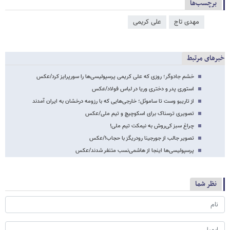
برچسب‌ها
مهدی تاج
علی کریمی
خبرهای مرتبط
خشم جادوگر؛ روزی که علی کریمی پرسپولیسی‌ها را سورپرایز کرد/عکس
استوری پدر و دختری وریا در لباس فولاد/عکس
از تاریبو وست تا ساموئل؛ خارجی‌هایی که با رزومه درخشان به ایران آمدند
تصویری ترسناک برای اسکوچیچ و تیم ملی/عکس
چراغ سبز کی‌روش به نیمکت تیم ملی!
تصویر جالب از جورجینا رودریگز با حجاب!/عکس
پرسپولیسی‌ها اینجا از هاشمی‌نسب متنفر شدند/عکس
نظر شما