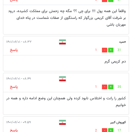
واقعأ این همه پول !!! برای چی ؟؟ مگه چه زحمتی برای مملکت کشیده، درود
بر شرفت آقای کریمی بزرگوار که راستگوی از صفات شماست در پناه خدای
مهربان باشی
حمید
۰۸:۳۲ - ۱۴۰۱/۰۶/۰۱
پاسخ
1
31
دم کریمی گرم
۰۸:۴۹ - ۱۴۰۱/۰۶/۰۱
پاسخ
1
35
کشور را رانت و اختلاس نابود کرده ولی همچنان این وضع ادامه داره و همه در
خوابیم
کوروش کبیر
۰۹:۵۹ - ۱۴۰۱/۰۶/۰۱
پاسخ
2
17