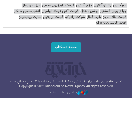
خبرآنلاین
راه نو آنلاین
بازی آنلاین
قیمت تلویزیون سونی
مبل مینیمال
جراح بینی گوشتی
پرشین هتل
قیمت آهن فولاد ایرانیان
اعتبارسنجی بانکی
قیمت طلا امروز
بلیط قطار
شرکت رادوکو
قیمت پروفیل
سایت یوتوتایمز
خرید اکانت chatgpt
نسخه دسکتاپ
تمامی حقوق این سایت برای خبرآنلاین محفوظ است. نقل مطالب با ذکر منبع بلامانع است.
Copyright © 2025 khabaronline News Agancy, All rights reserved
طراحی و تولید: نستوه