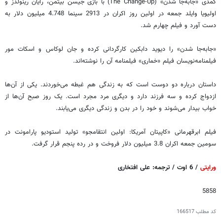
کمدی «جا‌به‌جا شدن»‌ (The Change-Up) با بازی جیسن بیتمن، رایان رینولدز و
اولیویا وایلد جمعه در اولین روز اکران در 2913 سینما 4.748 میلیون دلار به
دست آورد و فیلم چهارم شد.
«جا‌به‌جا شدن» را دیوید دابکین کارگردانی کرده و جان لوکاس و اسکات مور
فیلمنامه‌نویسان فیلم «خماری» فیلمنامه آن را نوشته‌اند.
داستان درباره دو دوست است که به زندگی هم غبطه می‌خوردند. یکی از آن‌ها
ازدواج کرده و سه فرزند دارد و دیگری مرد مجرد است. یک روز صبح آن‌ها از
خواب بیدار می‌شوند و خود را در بدن و زندگی دیگری می‌یابند.
فیلم ابرقهرمانی «کاپیتان آمریکا: اولین انتقامجو» تولید استودیو پارامونت در
سومین جمعه اکران 3.8 میلیون دلار فروخت و در رده پنجم قرار گرفت.
ورایتی
/ 6 اوت / ترجمه: علی افتخاری
5858
کد مطلب
166517