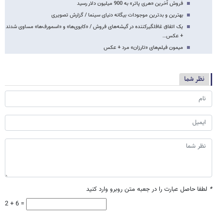
فروش آخرین «هری پاتر» به‌ 900 میلیون دلار رسید
بهترین و بدترین موجودات بیگانه‌ دنیای سینما / گزارش تصویری
یک اتفاق غافلگیرکننده در گیشه‌های فروش / «کابوی‌ها» و «اسمورف‌ها» مساوی شدند
+ عکس…
میمون فیلم‌های «تارزان» مرد + عکس
نظر شما
*
لطفا حاصل عبارت را در جعبه متن روبرو وارد کنید
2 + 6 =