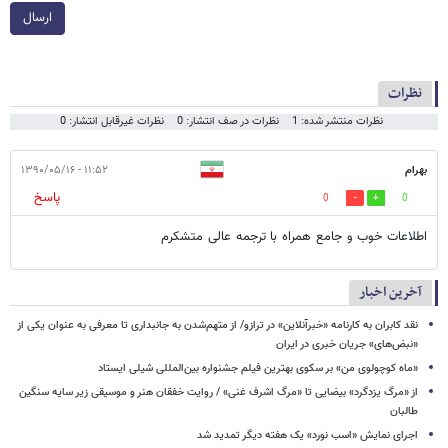
ارسال
نظرات
نظرات منتشر شده: 1
نظرات در صف انتشار: 0
نظرات غیرقابل انتشار: 0
بهرام
۱۱:۵۲ - ۱۳۹۰/۰۵/۱۶
پاسخ
0
0
اطلاعات خوب و جامع همراه با ترجمه عالی متشکرم
آخرین اخبار
نقد کابران به کارنامه «خبرآنلاین» در ترازو/ از متهم‌شدن به جانبداری تا معرفی به عنوان یکی از
«نبض‌های» جریان خبری در ایران
«ماه کوچولوی من» بر سکوی بهترین فیلم جشنواره بین‌المللی شیلی ایستاد
از «مرگ یزدگرد» بیضایی تا «مرگ اشرف غنی» / روایت خفقان هنر و موسیقی زیر سایه سنگین
طالبان
اجرای نمایش «اسب نورد» یک هفته دیگر تمدید شد