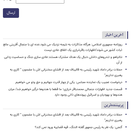
ارسال
آخرین اخبار
روزنامه جمهوری اسلامی: هرگاه مذاکرات به نتیجه نزدیک می شود،عده ای با جنجال آفرینی مانع
ثبات کشور می شوند/اظهارات باقرخرازی یک اتفاق عادی نیست
نتانیاهو و تندروهای داخلی دنبال یک هدف مشترک هستند:عادی سازی جنگ و حساسیت زدایی
از آن
حملات برادر داماد شهید رئیسی به قالیباف بعد از افشای سخنرانی اش با مضمون " کاری به
رهبری نداریم"
درخواست عجیب یک نماینده مجلس: یکی از چهار قدرت جهانیم و حق وتو می خواهیم
قسمت جدید اظهارات جنجالی محمدباقر خرازی؛ ما قطعا با هندوها درگیر خواهیم شد/ میان
هندوها و یهودیان و اسرائیل پیوندهای ذاتی وجود دارد
پربیننده‌ترین
حملات برادر داماد شهید رئیسی به قالیباف بعد از افشای سخنرانی اش با مضمون " کاری به
رهبری نداریم"
گنجی: یک نفر به رئیس جمهور گفته الدنگ، قوه قضاییه ورود نمی کند؟