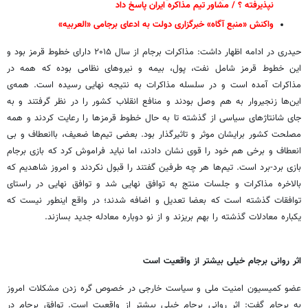
نپذیرفته ؟ / مشاور تیم مذاکره ایران پاسخ داد
واکنش «منبع آگاه» خبرگزاری دولت به ادعای برجامی «العربیه»
حیدری در ادامه اظهار داشت: مذاکرات برجام از سال ۲۰۱۵ دارای خطوط قرمز بود و
این خطوط قرمز شامل نفت، پول، بیمه و نیروهای نظامی بوده که همه در
مذاکرات آمده است و در سلسله مذاکرات به نتیجه نهایی رسیده است. همه‌ی
این‌ها زنجیروار به هم وصل بودند و منافع انقلاب کشور را در نظر گرفتند و به
جای شانتاژهای سیاسی از گذشته تا به حال خطوط قرمزها را رعایت کردند و همه
مصلحت کشور برایشان موثر و تاثیرگذار بود. بعضی تیم‌ها ضعیف، باانعطاف و بی
انعطاف و برخی هم خود را قوی نشان دادند، اما نباید فراموش کرد که بازی برجام
بازی برد-برد است. تیم‌ها هر چه طرفین گفتند را قبول نکردند و امروز شاهدیم که
بالاخره مذاکرات و جلسات منتج به توافق نهایی شد و توافق نهایی در راستای
توافقات گذشته است که بعضا تعدیل و اضافه شدند؛ در واقع اینطور نیست که
یکباره معادلات گذشته را بهم بریزند و از نو دوباره معادله جدید بسازند.
اثر روانی برجام خیلی بیشتر از واقعیت است
عضو کمیسیون امنیت ملی و سیاست خارجی در خصوص گره زدن مشکلات امروز
به برجام گفت: اثر روانی برجام خیلی بیشتر از واقعیت است. توافق برجام در