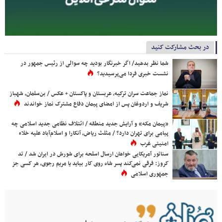
در بحث مشارکت کنید
شما نظر بدهید/ اگر خبرنگار بودید چه سوالی از رئیس جمهور در
نشست خبری فردا می‌پرسیدید؟
نماز جماعت سران ترکیه، عربستان و پاکستان + عکس / بن‌سلمان، شهباز
شریف و اردوغان پس از امضای پیمان دفاع مشترک نماز خواندند
«پیمان مکه» و آرایش جدید منطقه / ائتلاف نظامی جدید اسلامی چه
پیامی برای تهران دارد؟ / مثلث ریاض، آنکارا و اسلام‌آباد علیه خلاء
امنیتی غرب
سناتور آمریکایی خواهان ارسال اسلحه برای شورش در ایران شد / تد
کروز: فرقی نمی‌کند پسر شاه روی کار بیاید یا مریم رجوی، هر کسی جز
جمهوری اسلامی