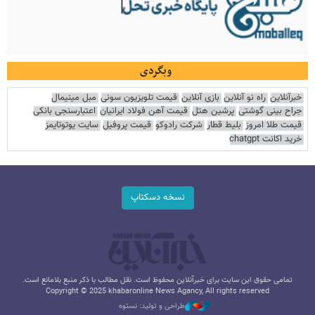
وبگردی
خبرآنلاین
راه نو آنلاین
بازی آنلاین
قیمت تلویزیون سونی
مبل مینیمال
جراح بینی گوشتی
پرشین هتل
قیمت آهن فولاد ایرانیان
اعتبارسنجی بانکی
قیمت طلا امروز
بلیط قطار
شرکت رادوکو
قیمت پروفیل
سایت یوتوتایمز
خرید اکانت chatgpt
نسخه دسکتاپ
تمامی حقوق این سایت برای خبرآنلاین محفوظ است. نقل مطالب با ذکر منبع بلامانع است.
Copyright © 2025 khabaronline News Agancy, All rights reserved
طراحی و تولید: نستوه