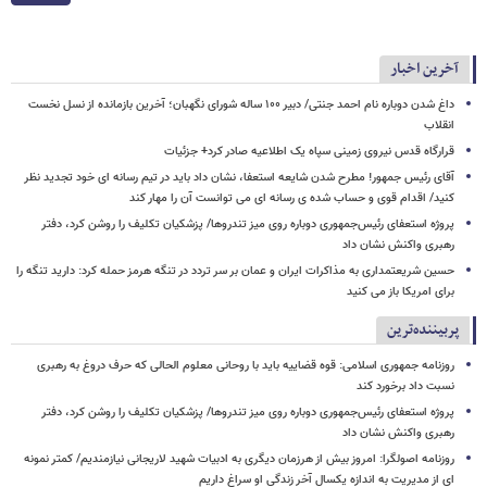
آخرین اخبار
داغ شدن دوباره نام احمد جنتی/ دبیر ۱۰۰ ساله شورای نگهبان؛ آخرین بازمانده از نسل نخست
انقلاب
قرارگاه قدس نیروی زمینی سپاه یک اطلاعیه صادر کرد+ جزئیات
آقای رئیس جمهور! مطرح شدن شایعه استعفا، نشان داد باید در تیم رسانه ای خود تجدید نظر
کنید/ اقدام قوی و حساب شده ی رسانه ای می توانست آن را مهار کند
پروژه استعفای رئیس‌جمهوری دوباره روی میز تندروها/ پزشکیان تکلیف را روشن کرد، دفتر
رهبری واکنش نشان داد
حسین شریعتمداری به مذاکرات ایران و عمان بر سر تردد در تنگه هرمز حمله کرد: دارید تنگه را
برای امریکا باز می کنید
پربیننده‌ترین
روزنامه جمهوری اسلامی: قوه قضاییه باید با روحانی معلوم الحالی که حرف دروغ به رهبری
نسبت داد برخورد کند
پروژه استعفای رئیس‌جمهوری دوباره روی میز تندروها/ پزشکیان تکلیف را روشن کرد، دفتر
رهبری واکنش نشان داد
روزنامه اصولگرا: امروز بیش از هرزمان دیگری به ادبیات شهید لاریجانی نیازمندیم/ کمتر نمونه
ای از مدیریت به اندازه یکسال آخر زندگی او سراغ داریم