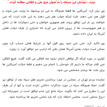
نزنید ، دوستان این مسئله را به عنوان عرق ملی و انقلابی مطالبه کردند
وی بیان کرد: آمریکایی ها قطعا هیچگاه به این دو پیشنهاد ما پایبند نمی شوند و
قول هم نمی دهند علت اینکه جواب هم نمی دهند به این علت است که نمی
خواهند زیر بار این توافق بروند هم جمهوری خواهان و حتی دموکرات ها در داخل
و هم صهیونیست ها از بیرون فشار می آورند که امتیازی از طرف دولت فعلی
آمریکا به ایران داده نشود.
وی تاکید کرد: حتی نمی شود روی قول آنها در شرایط فعلی حساب کرد چون
ممکن است دولت بعدی آمریکا همان بلای که ترامپ سر توافق آورد را بیاورد.
کوثری در مورد اینکه اگر توافقی انجام نشود چه اتفاقی می افتد گفت: هیچ اتفاقی
نمی افتد چراکه ما داریم کار خودمان را انجام می دهیم و فقط خباثت آمریکایی ها
برای ملت ها بیشتر مشخص می شود.
نماینده مردم تهران در مجلس در مورد برداشتن تحریم های سپاه بعد از توافق نیز
گفت: اصلا هیچگاه سپاه در مورد مذاکرات دخالتی نکرده است و آنها از آن طرف
این را مطرح می کنند که بگویند سپاه مانع این عدم توافق است در صورتیکه این
دروغ محض است. مجلس اعتقاد دارد که باید تمامی تحریم ها برداشته شود.
کد مطلب
1666271