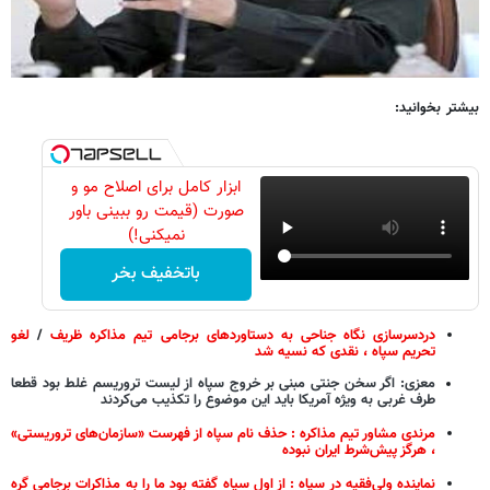
بیشتر بخوانید:
ابزار کامل برای اصلاح مو و
صورت (قیمت رو ببینی باور
نمیکنی!)
باتخفیف بخر
دردسرسازی نگاه جناحی به دستاوردهای برجامی تیم مذاکره ظریف
/
لغو
تحریم سپاه ، نقدی که نسیه شد
معزی: اگر سخن جنتی مبنی بر خروج سپاه از لیست تروریسم غلط بود قطعا
طرف غربی به ویژه آمریکا باید این موضوع را تکذیب می‌کردند
مرندی مشاور تیم مذاکره : حذف نام سپاه از فهرست «سازمان‌های تروریستی»
، هرگز پیش‌شرط ایران نبوده
نماینده ولی‌فقیه در سپاه : از اول سپاه گفته بود ما را به مذاکرات برجامی گره