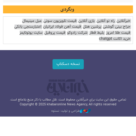
وبگردی
خبرآنلاین
راه نو آنلاین
بازی آنلاین
قیمت تلویزیون سونی
مبل مینیمال
جراح بینی گوشتی
پرشین هتل
قیمت آهن فولاد ایرانیان
اعتبارسنجی بانکی
قیمت طلا امروز
بلیط قطار
شرکت رادوکو
قیمت پروفیل
سایت یوتوتایمز
خرید اکانت chatgpt
نسخه دسکتاپ
تمامی حقوق این سایت برای خبرآنلاین محفوظ است. نقل مطالب با ذکر منبع بلامانع است.
Copyright © 2025 khabaronline News Agancy, All rights reserved
طراحی و تولید: نستوه