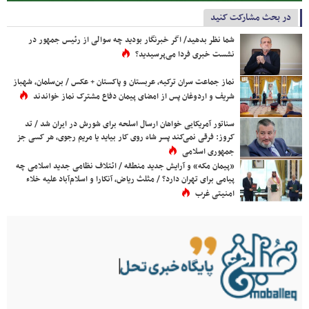
در بحث مشارکت کنید
شما نظر بدهید/ اگر خبرنگار بودید چه سوالی از رئیس جمهور در
نشست خبری فردا می‌پرسیدید؟
نماز جماعت سران ترکیه، عربستان و پاکستان + عکس / بن‌سلمان، شهباز
شریف و اردوغان پس از امضای پیمان دفاع مشترک نماز خواندند
سناتور آمریکایی خواهان ارسال اسلحه برای شورش در ایران شد / تد
کروز: فرقی نمی‌کند پسر شاه روی کار بیاید یا مریم رجوی، هر کسی جز
جمهوری اسلامی
«پیمان مکه» و آرایش جدید منطقه / ائتلاف نظامی جدید اسلامی چه
پیامی برای تهران دارد؟ / مثلث ریاض، آنکارا و اسلام‌آباد علیه خلاء
امنیتی غرب