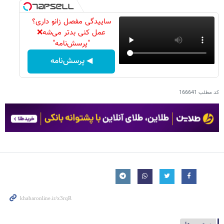
ساییدگی مفصل زانو داری؟
عمل کنی بدتر می‌شه❌
"پرسش‌نامه"
◀ پرسش‌نامه
کد مطلب
166641