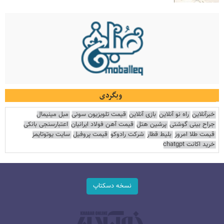
وبگردی
خبرآنلاین
راه نو آنلاین
بازی آنلاین
قیمت تلویزیون سونی
مبل مینیمال
جراح بینی گوشتی
پرشین هتل
قیمت آهن فولاد ایرانیان
اعتبارسنجی بانکی
قیمت طلا امروز
بلیط قطار
شرکت رادوکو
قیمت پروفیل
سایت یوتوتایمز
خرید اکانت chatgpt
نسخه دسکتاپ