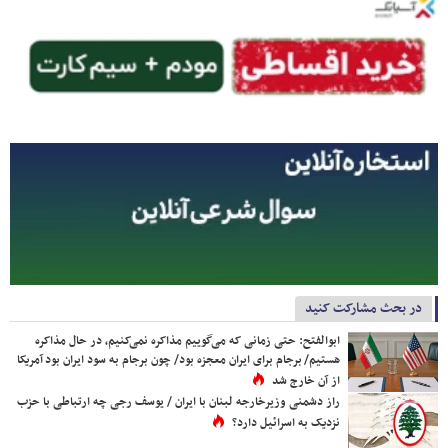
در بحث مشارکت کنید
ابوالفتح: حتی زمانی که می‌گوییم مذاکره نمی‌کنیم، در حال مذاکره
هستیم/ برجام برای ایران معجزه بود/ چون برجام به سود ایران بود آمریکا
از آن خارج شد
راز دشمنی وزیرخارجه لبنان با ایران / یوسف رجی چه ارتباطی با حزب
نزدیک به اسرائیل دارد؟