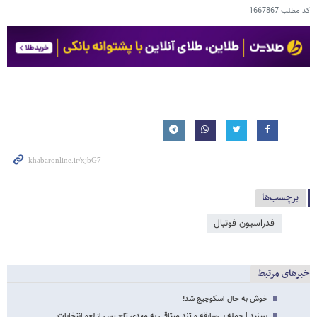
کد مطلب
1667867
برچسب‌ها
فدراسیون فوتبال
خبرهای مرتبط
خوش به حال اسکوچیچ شد!
ببینید | حمله بی‌سابقه و تند میثاقی به مهدی تاج پس از لغو انتخابات